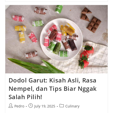
Village:
Destinasi
Wajib
Saat
Liburan
Ke
Seoul
Dodol Garut: Kisah Asli, Rasa
Nempel, dan Tips Biar Nggak
Salah Pilih!
Post
Post
Post
Pedro
July 19, 2025
Culinary
author:
published:
category: