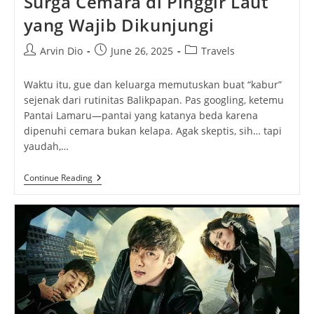
Surga Cemara di Pinggir Laut
yang Wajib Dikunjungi
Post
Post
Post
Arvin Dio
June 26, 2025
Travels
author:
published:
category:
Waktu itu, gue dan keluarga memutuskan buat “kabur”
sejenak dari rutinitas Balikpapan. Pas googling, ketemu
Pantai Lamaru—pantai yang katanya beda karena
dipenuhi cemara bukan kelapa. Agak skeptis, sih… tapi
yaudah,…
Pantai
Continue Reading
Lamaru
Balikpapan:
Surga
Cemara
Di
Pinggir
Laut
Yang
Wajib
Dikunjungi