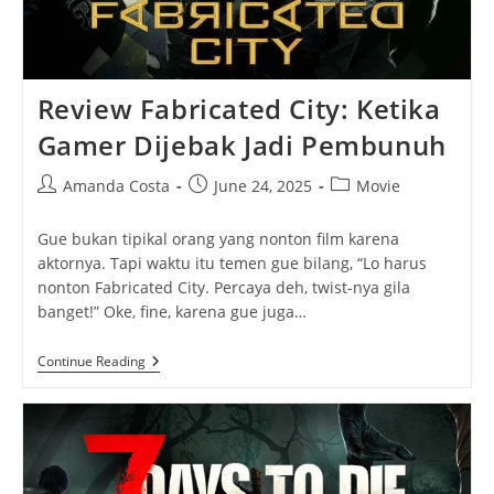
Review Fabricated City: Ketika
Gamer Dijebak Jadi Pembunuh
Post
Post
Post
Amanda Costa
June 24, 2025
Movie
author:
published:
category:
Gue bukan tipikal orang yang nonton film karena
aktornya. Tapi waktu itu temen gue bilang, “Lo harus
nonton Fabricated City. Percaya deh, twist-nya gila
banget!” Oke, fine, karena gue juga…
Review
Continue Reading
Fabricated
City:
Ketika
Gamer
Dijebak
Jadi
Pembunuh