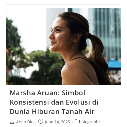
Days
To
Die:
Game
Zombie
Survival
Tergila
Yang
Pernah
Gue
Mainin!
Marsha Aruan: Simbol
Konsistensi dan Evolusi di
Dunia Hiburan Tanah Air
Post
Post
Post
Arvin Dio
June 14, 2025
biographi