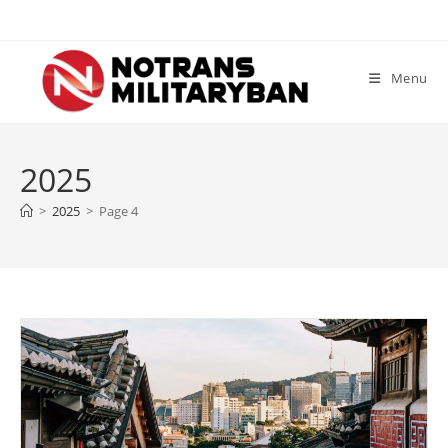
Skip
to
content
Menu
2025
>
2025
>
Page 4