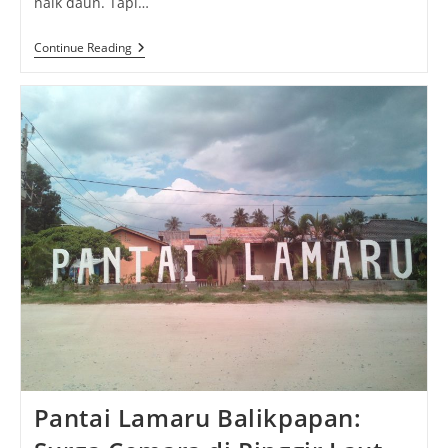
naik daun. Tapi…
Vallene
Continue Reading
Laurencia:
Sosok
Inspiratif
Di
Balik
Konten
Yang
Bikin
Netizen
Terpukau
Pantai Lamaru Balikpapan: