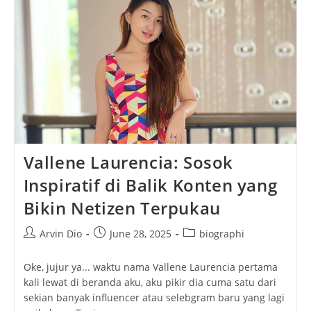
Perut:
Pelajaran
Berharga
Untuk
Hidup
Sehat
Vallene Laurencia: Sosok
Inspiratif di Balik Konten yang
Bikin Netizen Terpukau
Post
Post
Post
Arvin Dio
June 28, 2025
biographi
author:
published:
category:
Oke, jujur ya... waktu nama Vallene Laurencia pertama
kali lewat di beranda aku, aku pikir dia cuma satu dari
sekian banyak influencer atau selebgram baru yang lagi