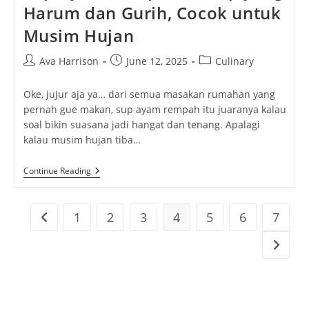
Harum dan Gurih, Cocok untuk
Musim Hujan
Post
Post
Post
Ava Harrison
June 12, 2025
Culinary
author:
published:
category:
Oke, jujur aja ya… dari semua masakan rumahan yang
pernah gue makan, sup ayam rempah itu juaranya kalau
soal bikin suasana jadi hangat dan tenang. Apalagi
kalau musim hujan tiba…
Sup
Continue Reading
Ayam
Rempah:
Resep
Yang
1
2
3
4
5
6
7
Go to the previous page
Harum
Dan
Go to t
Gurih,
Cocok
Untuk
Musim
Hujan