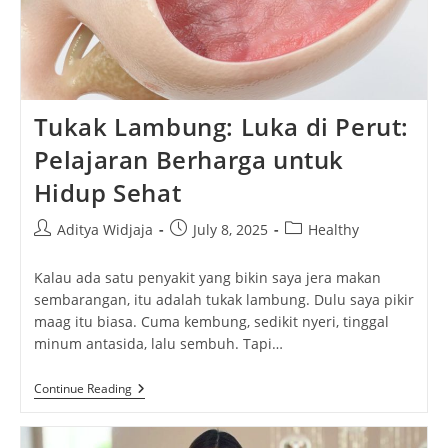
Tukak Lambung: Luka di Perut:
Pelajaran Berharga untuk
Hidup Sehat
Post
Post
Post
Aditya Widjaja
July 8, 2025
Healthy
author:
published:
category:
Kalau ada satu penyakit yang bikin saya jera makan
sembarangan, itu adalah tukak lambung. Dulu saya pikir
maag itu biasa. Cuma kembung, sedikit nyeri, tinggal
minum antasida, lalu sembuh. Tapi…
Tukak
Continue Reading
Lambung:
Luka
Di