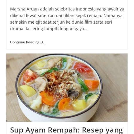
author:
published:
category:
Marsha Aruan adalah selebritas Indonesia yang awalnya
dikenal lewat sinetron dan iklan sejak remaja. Namanya
semakin melejit saat terjun ke dunia film serta seri
drama. Ia sering tampil dengan gaya…
Marsha
Continue Reading
Aruan:
Simbol
Konsistensi
Dan
Evolusi
Di
Dunia
Hiburan
Tanah
Air
Sup Ayam Rempah: Resep yang