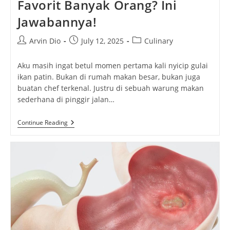
Favorit Banyak Orang? Ini
Jawabannya!
Post
Post
Post
Arvin Dio
July 12, 2025
Culinary
author:
published:
category:
Aku masih ingat betul momen pertama kali nyicip gulai
ikan patin. Bukan di rumah makan besar, bukan juga
buatan chef terkenal. Justru di sebuah warung makan
sederhana di pinggir jalan…
Kenapa
Continue Reading
Gulai
Ikan
Patin
Jadi
Favorit
Banyak
Orang?
Ini
Jawabannya!