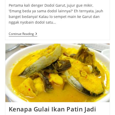
Pertama kali denger Dodol Garut, jujur gue mikir,
'Emang beda ya sama dodol lainnya?' Eh ternyata, jauh
banget bedanya! Kalau lo sempet main ke Garut dan
nggak nyobain dodol satu…
Dodol
Continue Reading
Garut:
Kisah
Asli,
Rasa
Nempel,
Dan
Tips
Biar
Nggak
Salah
Pilih!
Kenapa Gulai Ikan Patin Jadi