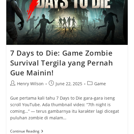
7 Days to Die: Game Zombie
Survival Tergila yang Pernah
Gue Mainin!
Post
Post
Post
Henry Wilson
June 22, 2025
Game
author:
published:
category:
Gue pertama kali tahu 7 Days to Die gara-gara iseng
scroll YouTube. Ada thumbnail video: “7th night is
coming…” — terus gambarnya itu karakter lagi dicegat
puluhan zombie di malam…
7
Continue Reading