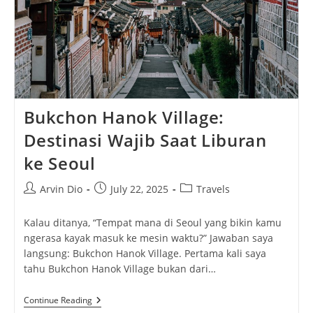
Bukchon Hanok Village:
Destinasi Wajib Saat Liburan
ke Seoul
Post
Post
Post
Arvin Dio
July 22, 2025
Travels
author:
published:
category:
Kalau ditanya, “Tempat mana di Seoul yang bikin kamu
ngerasa kayak masuk ke mesin waktu?” Jawaban saya
langsung: Bukchon Hanok Village. Pertama kali saya
tahu Bukchon Hanok Village bukan dari…
Bukchon
Continue Reading
Hanok