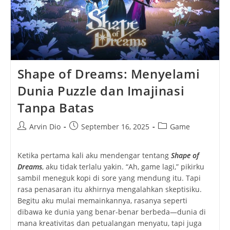
Shape of Dreams: Menyelami
Dunia Puzzle dan Imajinasi
Tanpa Batas
Post
Post
Post
Arvin Dio
September 16, 2025
Game
author:
published:
category:
Ketika pertama kali aku mendengar tentang
Shape of
Dreams
, aku tidak terlalu yakin. “Ah, game lagi,” pikirku
sambil meneguk kopi di sore yang mendung itu. Tapi
rasa penasaran itu akhirnya mengalahkan skeptisiku.
Begitu aku mulai memainkannya, rasanya seperti
dibawa ke dunia yang benar-benar berbeda—dunia di
mana kreativitas dan petualangan menyatu, tapi juga