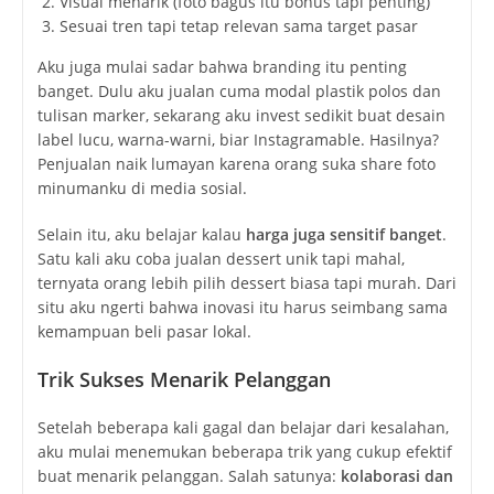
Visual menarik (foto bagus itu bonus tapi penting)
Sesuai tren tapi tetap relevan sama target pasar
Aku juga mulai sadar bahwa branding itu penting
banget. Dulu aku jualan cuma modal plastik polos dan
tulisan marker, sekarang aku invest sedikit buat desain
label lucu, warna-warni, biar Instagramable. Hasilnya?
Penjualan naik lumayan karena orang suka share foto
minumanku di media sosial.
Selain itu, aku belajar kalau
harga juga sensitif banget
.
Satu kali aku coba jualan dessert unik tapi mahal,
ternyata orang lebih pilih dessert biasa tapi murah. Dari
situ aku ngerti bahwa inovasi itu harus seimbang sama
kemampuan beli pasar lokal.
Trik Sukses Menarik Pelanggan
Setelah beberapa kali gagal dan belajar dari kesalahan,
aku mulai menemukan beberapa trik yang cukup efektif
buat menarik pelanggan. Salah satunya:
kolaborasi dan