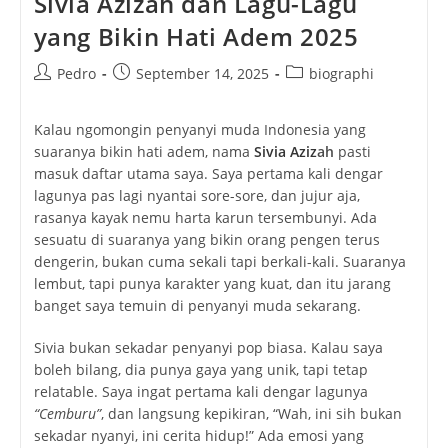
Sivia Azizah dan Lagu-Lagu
yang Bikin Hati Adem 2025
Post
Post
Post
Pedro
September 14, 2025
biographi
author:
published:
category:
Kalau ngomongin penyanyi muda Indonesia yang
suaranya bikin hati adem, nama
Sivia Aziz
ah
pasti
masuk daftar utama saya. Saya pertama kali dengar
lagunya pas lagi nyantai sore-sore, dan jujur aja,
rasanya kayak nemu harta karun tersembunyi. Ada
sesuatu di suaranya yang bikin orang pengen terus
dengerin, bukan cuma sekali tapi berkali-kali. Suaranya
lembut, tapi punya karakter yang kuat, dan itu jarang
banget saya temuin di penyanyi muda sekarang.
Sivia bukan sekadar penyanyi pop biasa. Kalau saya
boleh bilang, dia punya gaya yang unik, tapi tetap
relatable. Saya ingat pertama kali dengar lagunya
“Cemburu”
, dan langsung kepikiran, “Wah, ini sih bukan
sekadar nyanyi, ini cerita hidup!” Ada emosi yang