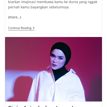
biarkan imajinasi membawa kamu ke dunia yang nggak
pernah kamu bayangkan sebelumnya.
(more…)
Shape
Continue Reading
Of
Dreams:
Menyelami
Dunia
Puzzle
Dan
Imajinasi
Tanpa
Batas