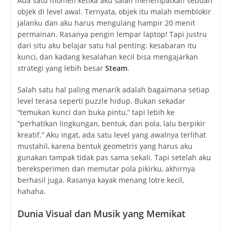
Ada satu momen ketika aku salah menempatkan sebuah
objek di level awal. Ternyata, objek itu malah memblokir
jalanku dan aku harus mengulang hampir 20 menit
permainan. Rasanya pengin lempar laptop! Tapi justru
dari situ aku belajar satu hal penting: kesabaran itu
kunci, dan kadang kesalahan kecil bisa mengajarkan
strategi yang lebih besar
Steam
.
Salah satu hal paling menarik adalah bagaimana setiap
level terasa seperti puzzle hidup. Bukan sekadar
“temukan kunci dan buka pintu,” tapi lebih ke
“perhatikan lingkungan, bentuk, dan pola, lalu berpikir
kreatif.” Aku ingat, ada satu level yang awalnya terlihat
mustahil, karena bentuk geometris yang harus aku
gunakan tampak tidak pas sama sekali. Tapi setelah aku
bereksperimen dan memutar pola pikirku, akhirnya
berhasil juga. Rasanya kayak menang lotre kecil,
hahaha.
Dunia Visual dan Musik yang Memikat