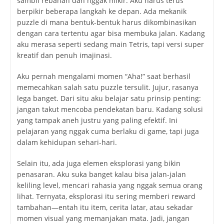
sambil rebahan dan nggak mikir. Aku harus terus
berpikir beberapa langkah ke depan. Ada mekanik
puzzle di mana bentuk-bentuk harus dikombinasikan
dengan cara tertentu agar bisa membuka jalan. Kadang
aku merasa seperti sedang main Tetris, tapi versi super
kreatif dan penuh imajinasi.
Aku pernah mengalami momen “Aha!” saat berhasil
memecahkan salah satu puzzle tersulit. Jujur, rasanya
lega banget. Dari situ aku belajar satu prinsip penting:
jangan takut mencoba pendekatan baru. Kadang solusi
yang tampak aneh justru yang paling efektif. Ini
pelajaran yang nggak cuma berlaku di game, tapi juga
dalam kehidupan sehari-hari.
Selain itu, ada juga elemen eksplorasi yang bikin
penasaran. Aku suka banget kalau bisa jalan-jalan
keliling level, mencari rahasia yang nggak semua orang
lihat. Ternyata, eksplorasi itu sering memberi reward
tambahan—entah itu item, cerita latar, atau sekadar
momen visual yang memanjakan mata. Jadi, jangan