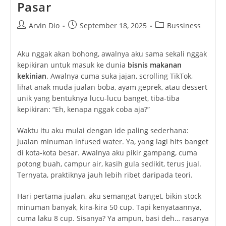
Pasar
Post
Post
Post
Arvin Dio
September 18, 2025
Bussiness
author:
published:
category:
Aku nggak akan bohong, awalnya aku sama sekali nggak
kepikiran untuk masuk ke dunia
bisnis makanan
kekinian
. Awalnya cuma suka jajan, scrolling TikTok,
lihat anak muda jualan boba, ayam geprek, atau dessert
unik yang bentuknya lucu-lucu banget, tiba-tiba
kepikiran: “Eh, kenapa nggak coba aja?”
Waktu itu aku mulai dengan ide paling sederhana:
jualan minuman infused water. Ya, yang lagi hits banget
di kota-kota besar. Awalnya aku pikir gampang, cuma
potong buah, campur air, kasih gula sedikit, terus jual.
Ternyata, praktiknya jauh lebih ribet daripada teori.
Hari pertama jualan, aku semangat banget, bikin stock
minuman banyak, kira-kira 50 cup. Tapi kenyataannya,
cuma laku 8 cup. Sisanya? Ya ampun, basi deh… rasanya