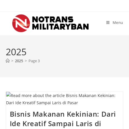
Skip
to
content
Menu
2025
>
2025
>
Page 3
Bisnis Makanan Kekinian: Dari
Ide Kreatif Sampai Laris di