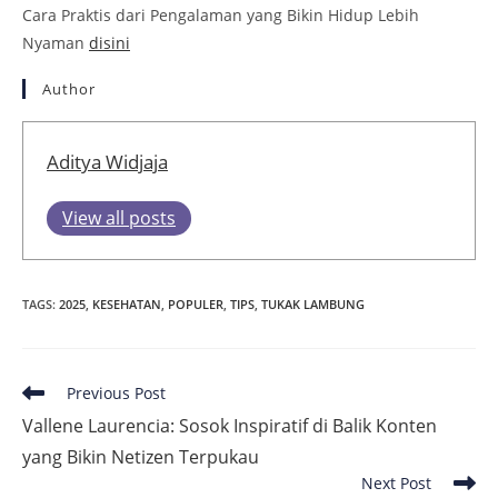
Cara Praktis dari Pengalaman yang Bikin Hidup Lebih
Nyaman
disini
Author
Aditya Widjaja
View all posts
TAGS
:
2025
,
KESEHATAN
,
POPULER
,
TIPS
,
TUKAK LAMBUNG
Read
Previous Post
more
Vallene Laurencia: Sosok Inspiratif di Balik Konten
articles
yang Bikin Netizen Terpukau
Next Post