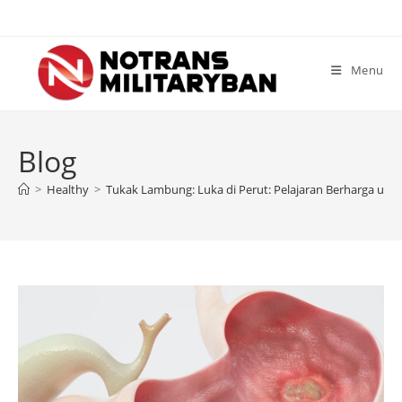
Skip
to
content
Menu
Blog
>
Healthy
>
Tukak Lambung: Luka di Perut: Pelajaran Berharga unt