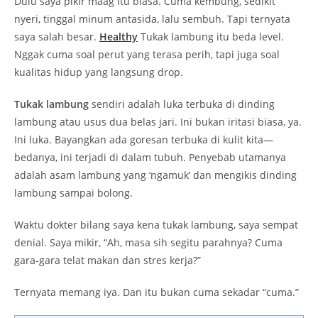
Dulu saya pikir maag itu biasa. Cuma kembung, sedikit
nyeri, tinggal minum antasida, lalu sembuh. Tapi ternyata
saya salah besar.
Healthy
Tukak lambung itu beda level.
Nggak cuma soal perut yang terasa perih, tapi juga soal
kualitas hidup yang langsung drop.
Tukak lambung
sendiri adalah luka terbuka di dinding
lambung atau usus dua belas jari. Ini bukan iritasi biasa, ya.
Ini luka. Bayangkan ada goresan terbuka di kulit kita—
bedanya, ini terjadi di dalam tubuh. Penyebab utamanya
adalah asam lambung yang ‘ngamuk’ dan mengikis dinding
lambung sampai bolong.
Waktu dokter bilang saya kena tukak lambung, saya sempat
denial. Saya mikir, “Ah, masa sih segitu parahnya? Cuma
gara-gara telat makan dan stres kerja?”
Ternyata memang iya. Dan itu bukan cuma sekadar “cuma.”