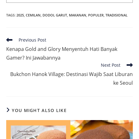
TAGS
:
2025
,
CEMILAN
,
DODOL GARUT
,
MAKANAN
,
POPULER
,
TRADISIONAL
Read
Previous Post
more
Kenapa Gold and Glory Menyentuh Hati Banyak
articles
Gamer? Ini Jawabannya
Next Post
Bukchon Hanok Village: Destinasi Wajib Saat Liburan
ke Seoul
YOU MIGHT ALSO LIKE