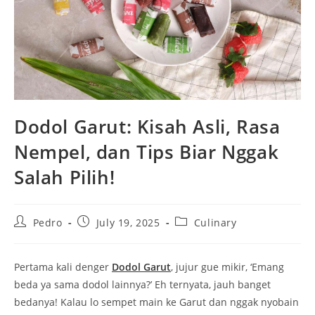
Dodol Garut: Kisah Asli, Rasa
Nempel, dan Tips Biar Nggak
Salah Pilih!
Post
Post
Post
Pedro
July 19, 2025
Culinary
author:
published:
category:
Pertama kali denger
Dodol Garut
, jujur gue mikir, ‘Emang
beda ya sama dodol lainnya?’ Eh ternyata, jauh banget
bedanya! Kalau lo sempet main ke Garut dan nggak nyobain