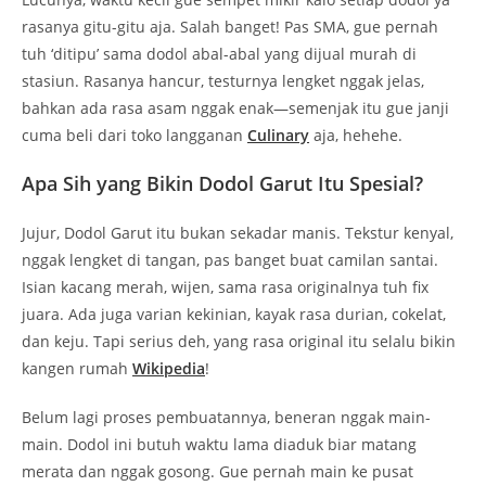
rasanya gitu-gitu aja. Salah banget! Pas SMA, gue pernah
tuh ‘ditipu’ sama dodol abal-abal yang dijual murah di
stasiun. Rasanya hancur, testurnya lengket nggak jelas,
bahkan ada rasa asam nggak enak—semenjak itu gue janji
cuma beli dari toko langganan
Culinary
aja, hehehe.
Apa Sih yang Bikin Dodol Garut Itu Spesial?
Jujur, Dodol Garut itu bukan sekadar manis. Tekstur kenyal,
nggak lengket di tangan, pas banget buat camilan santai.
Isian kacang merah, wijen, sama rasa originalnya tuh fix
juara. Ada juga varian kekinian, kayak rasa durian, cokelat,
dan keju. Tapi serius deh, yang rasa original itu selalu bikin
kangen rumah
Wikipedia
!
Belum lagi proses pembuatannya, beneran nggak main-
main. Dodol ini butuh waktu lama diaduk biar matang
merata dan nggak gosong. Gue pernah main ke pusat