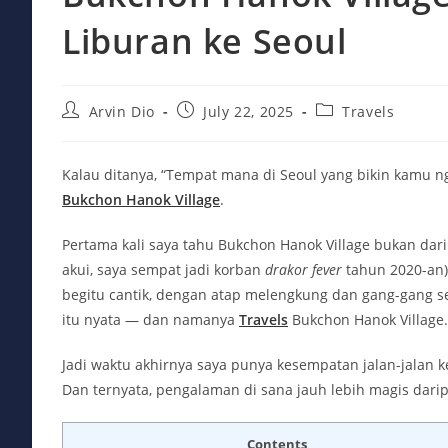
Liburan ke Seoul
Post
Post
Post
Arvin Dio
July 22, 2025
Travels
author:
published:
category:
Kalau ditanya, “Tempat mana di Seoul yang bikin kamu n
Bukchon Hanok Village
.
Pertama kali saya tahu Bukchon Hanok Village bukan dari 
akui, saya sempat jadi korban
drakor fever
tahun 2020-an)
begitu cantik, dengan atap melengkung dan gang-gang sem
itu nyata — dan namanya
Travels
Bukchon Hanok Village.
Jadi waktu akhirnya saya punya kesempatan jalan-jalan ke 
Dan ternyata, pengalaman di sana jauh lebih magis dari
Contents