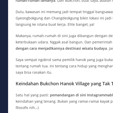
rumah-rumah lamanya
. Dan Bukchon, buat saya, adalah
Dulu, kawasan ini memang jadi tempat tinggal bangsawan 
Gyeongbokgung dan Changdeokgung bikin lokasi ini jadi 
langsung ke istana buat kerja. Elite banget, ya!
Makanya, rumah-rumah di sini juga dibangun dengan d
keterbukaan udara. Nggak asal bangun. Dan pemerintah
dengan cara menjadikannya destinasi wisata budaya
. J
Saya sempat ngobrol sama pemilik hanok yang juga buka g
tentang rumah tua. Ini tentang cara hidup yang menghar
saya bisa rasakan itu.
Keindahan Bukchon Hanok Village yang Tak 
Satu hal yang pasti:
pemandangan di sini Instagrammabl
keindahan yang tenang. Bukan yang ramai-ramai kayak pa
filosofis nih…)