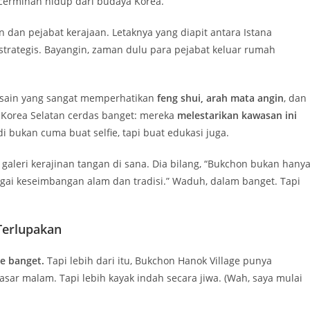
 cerminan hidup dari budaya Korea.
dan pejabat kerajaan. Letaknya yang diapit antara Istana
strategis. Bayangin, zaman dulu para pejabat keluar rumah
esain yang sangat memperhatikan
feng shui, arah mata angin
, dan
 Korea Selatan cerdas banget: mereka
melestarikan kawasan ini
adi bukan cuma buat selfie, tapi buat edukasi juga.
aleri kerajinan tangan di sana. Dia bilang, “Bukchon bukan hany
gai keseimbangan alam dan tradisi.” Waduh, dalam banget. Tapi
Terlupakan
e banget.
Tapi lebih dari itu, Bukchon Hanok Village punya
sar malam. Tapi lebih kayak indah secara jiwa. (Wah, saya mulai