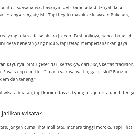
hon itu… suasananya. Bayangin deh, kamu ada di tengah kota
at, orang-orang stylish. Tapi begitu masuk ke kawasan Bukchon,
orea yang udah ada sejak era Joseon. Tapi uniknya, hanok-hanok di
 Ini desa beneran yang hidup, tapi tetap mempertahankan gaya
iran kayunya
, pintu geser dari kertas (ya, dari
hanji
, kertas tradision
 Saya sampai mikir, “Gimana ya rasanya tinggal di sini? Bangun
 adem dan tenang?”
t wisata buatan, tapi
komunitas asli yang tetap bertahan di teng
jadikan Wisata?
a, jangan cuma lihat mall atau menara tinggi mereka. Tapi lihat