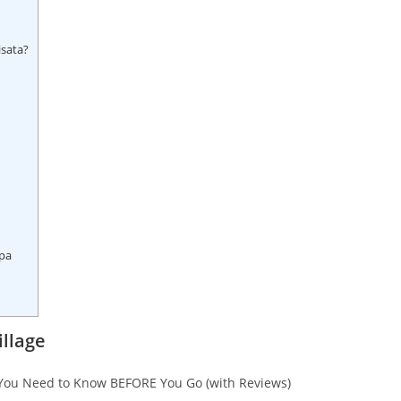
sata?
upa
llage