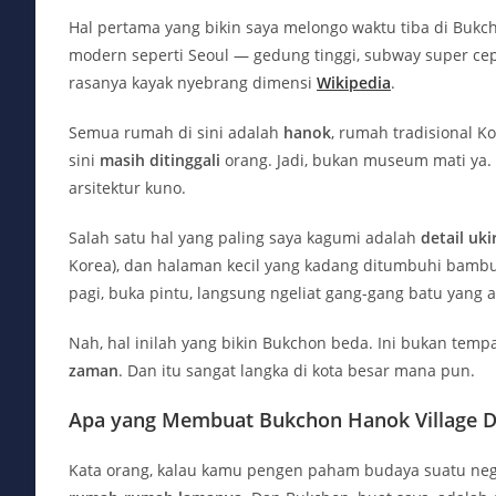
Hal pertama yang bikin saya melongo waktu tiba di Bukc
modern seperti Seoul — gedung tinggi, subway super cep
rasanya kayak nyebrang dimensi
Wikipedia
.
Semua rumah di sini adalah
hanok
, rumah tradisional K
sini
masih ditinggali
orang. Jadi, bukan museum mati ya.
arsitektur kuno.
Salah satu hal yang paling saya kagumi adalah
detail uk
Korea), dan halaman kecil yang kadang ditumbuhi bambu.
pagi, buka pintu, langsung ngeliat gang-gang batu yang
Nah, hal inilah yang bikin Bukchon beda. Ini bukan tempa
zaman
. Dan itu sangat langka di kota besar mana pun.
Apa yang Membuat Bukchon Hanok Village Di
Kata orang, kalau kamu pengen paham budaya suatu negar