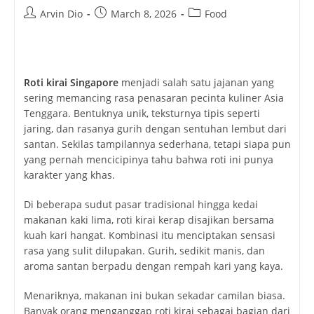
Post
Post
Post
Arvin Dio
March 8, 2026
Food
author:
published:
category:
Roti kirai Singapore
menjadi salah satu jajanan yang
sering memancing rasa penasaran pecinta kuliner Asia
Tenggara. Bentuknya unik, teksturnya tipis seperti
jaring, dan rasanya gurih dengan sentuhan lembut dari
santan. Sekilas tampilannya sederhana, tetapi siapa pun
yang pernah mencicipinya tahu bahwa roti ini punya
karakter yang khas.
Di beberapa sudut pasar tradisional hingga kedai
makanan kaki lima, roti kirai kerap disajikan bersama
kuah kari hangat. Kombinasi itu menciptakan sensasi
rasa yang sulit dilupakan. Gurih, sedikit manis, dan
aroma santan berpadu dengan rempah kari yang kaya.
Menariknya, makanan ini bukan sekadar camilan biasa.
Banyak orang menganggap roti kirai sebagai bagian dari