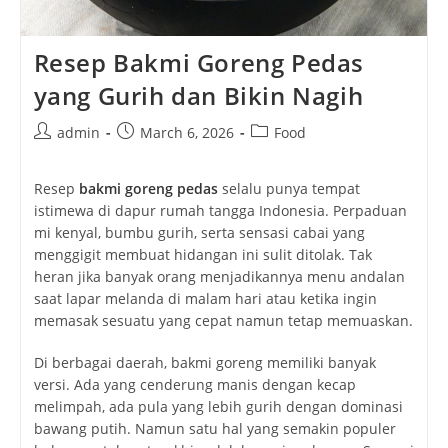
Resep Bakmi Goreng Pedas
yang Gurih dan Bikin Nagih
Post
Post
Post
admin
March 6, 2026
Food
author:
published:
category:
Resep
bakmi goreng pedas
selalu punya tempat
istimewa di dapur rumah tangga Indonesia. Perpaduan
mi kenyal, bumbu gurih, serta sensasi cabai yang
menggigit membuat hidangan ini sulit ditolak. Tak
heran jika banyak orang menjadikannya menu andalan
saat lapar melanda di malam hari atau ketika ingin
memasak sesuatu yang cepat namun tetap memuaskan.
Di berbagai daerah, bakmi goreng memiliki banyak
versi. Ada yang cenderung manis dengan kecap
melimpah, ada pula yang lebih gurih dengan dominasi
bawang putih. Namun satu hal yang semakin populer