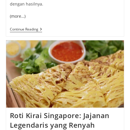
dengan hasilnya.
(more…)
Resep
Continue Reading
Laksa
Sarawak
Autentik,
Kuah
Rempah
Yang
Kaya
Roti Kirai Singapore: Jajanan
Legendaris yang Renyah