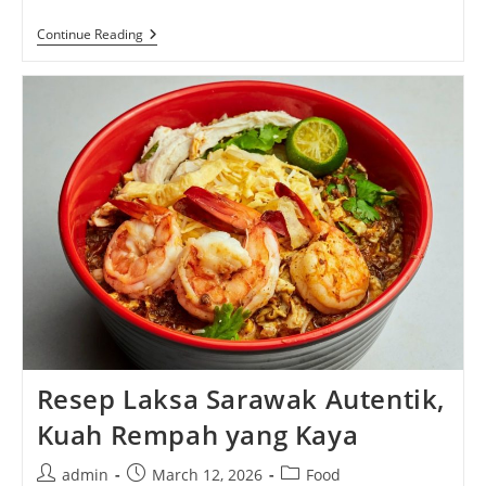
Giant
Continue Reading
Burger,
Sensasi
Porsi
Raksasa
Yang
Menggugah
Selera
Dan
Menciptakan
Pengalaman
Kuliner
Tak
Terlupakan
Resep Laksa Sarawak Autentik,
Kuah Rempah yang Kaya
Post
Post
Post
admin
March 12, 2026
Food