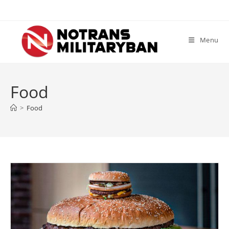
Skip
to
content
Menu
Food
>
Food