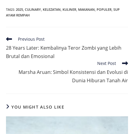
TAGS
:
2025
,
CULINARY
,
KELEZATAN
,
KULINER
,
MAKANAN
,
POPULER
,
SUP
AYAM REMPAH
Read
Previous Post
more
28 Years Later: Kembalinya Teror Zombi yang Lebih
articles
Brutal dan Emosional
Next Post
Marsha Aruan: Simbol Konsistensi dan Evolusi di
Dunia Hiburan Tanah Air
YOU MIGHT ALSO LIKE