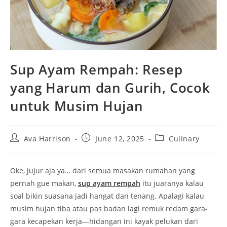
Sup Ayam Rempah: Resep
yang Harum dan Gurih, Cocok
untuk Musim Hujan
Post
Post
Post
Ava Harrison
June 12, 2025
Culinary
author:
published:
category:
Oke, jujur aja ya… dari semua masakan rumahan yang
pernah gue makan,
sup ayam rempah
itu juaranya kalau
soal bikin suasana jadi hangat dan tenang. Apalagi kalau
musim hujan tiba atau pas badan lagi remuk redam gara-
gara kecapekan kerja—hidangan ini kayak pelukan dari