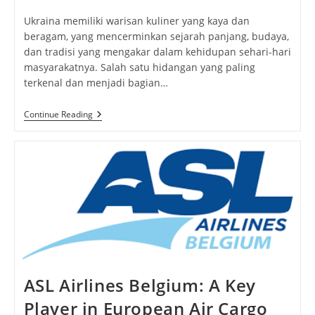
author:
published:
category:
Ukraina memiliki warisan kuliner yang kaya dan
beragam, yang mencerminkan sejarah panjang, budaya,
dan tradisi yang mengakar dalam kehidupan sehari-hari
masyarakatnya. Salah satu hidangan yang paling
terkenal dan menjadi bagian…
Lokshyna
Continue Reading
Z
Shynka:
Rasakan
Kelezatan
Kuliner
Tradisional
Ukraina
ASL Airlines Belgium: A Key
Player in European Air Cargo