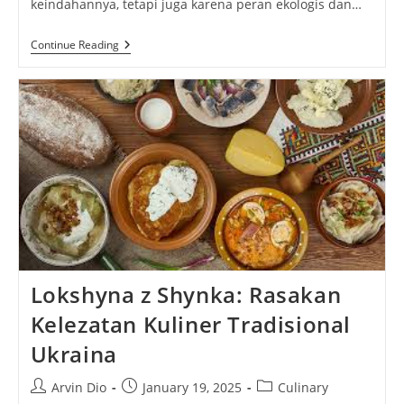
keindahannya, tetapi juga karena peran ekologis dan…
Mussaenda
Continue Reading
Philippica:
Tanaman
Endemik
Filipina
Dengan
Pesona
Yang
Menakjubkan
Lokshyna z Shynka: Rasakan
Kelezatan Kuliner Tradisional
Ukraina
Post
Post
Post
Arvin Dio
January 19, 2025
Culinary