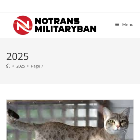
Skip
to
content
Menu
2025
>
2025
>
Page 7