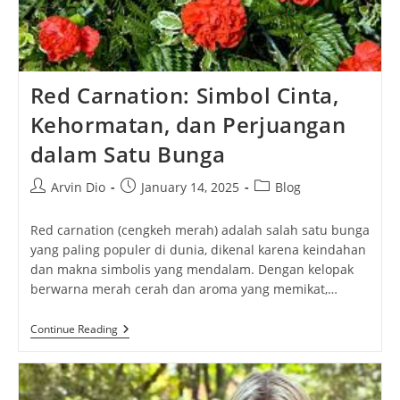
Red Carnation: Simbol Cinta,
Kehormatan, dan Perjuangan
dalam Satu Bunga
Post
Post
Post
Arvin Dio
January 14, 2025
Blog
author:
published:
category:
Red carnation (cengkeh merah) adalah salah satu bunga
yang paling populer di dunia, dikenal karena keindahan
dan makna simbolis yang mendalam. Dengan kelopak
berwarna merah cerah dan aroma yang memikat,…
Red
Continue Reading
Carnation:
Simbol
Cinta,
Kehormatan,