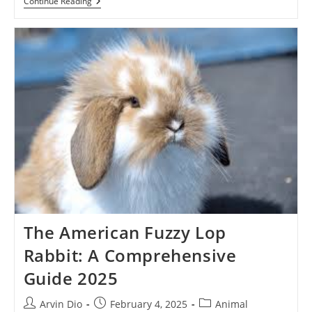
Kucing
Continue Reading
Kabut
Australia:
Spesies
Langka
Yang
Menjadi
Ikon
Alam
Australia
The American Fuzzy Lop
Rabbit: A Comprehensive
Guide 2025
Post
Post
Post
Arvin Dio
February 4, 2025
Animal