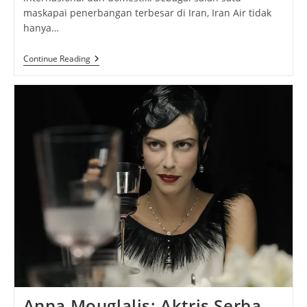
maskapai penerbangan terbesar di Iran, Iran Air tidak
hanya…
Iran
Continue Reading
Air
Cargo:
Membawa
Solusi
Pengiriman
Kargo
Udara
Yang
Efisien
Dan
Terpercaya
Anna Mouglalis: Aktris Serba