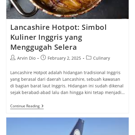
Lancashire Hotpot: Simbol
Kuliner Inggris yang
Menggugah Selera
Post
Post
Post
Arvin Dio
February 2, 2025
Culinary
author:
published:
category:
Lancashire Hotpot adalah hidangan tradisional Inggris
yang berasal dari daerah Lancashire, sebuah kawasan
di bagian barat laut Inggris. Hidangan ini sudah dikenal
sejak berabad-abad lalu dan hingga kini tetap menjadi…
Lancashire
Continue Reading
Hotpot:
Simbol
Kuliner
Inggris
Yang
Menggugah