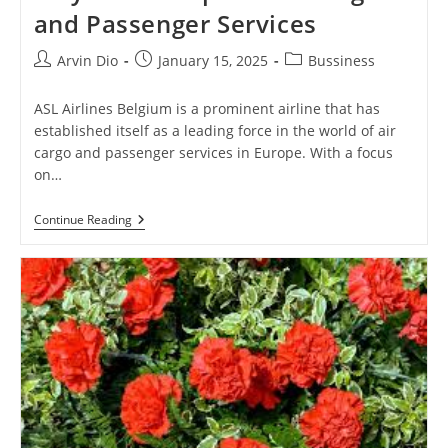
and Passenger Services
Post
Post
Post
Arvin Dio
January 15, 2025
Bussiness
author:
published:
category:
ASL Airlines Belgium is a prominent airline that has
established itself as a leading force in the world of air
cargo and passenger services in Europe. With a focus
on…
ASL
Continue Reading
Airlines
Belgium:
A
Key
Player
In
European
Air
Cargo
And
Passenger
Services