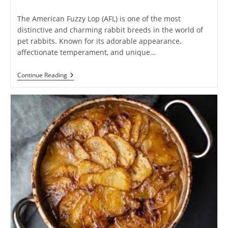
author:
published:
category:
The American Fuzzy Lop (AFL) is one of the most
distinctive and charming rabbit breeds in the world of
pet rabbits. Known for its adorable appearance,
affectionate temperament, and unique…
The
Continue Reading
American
Fuzzy
Lop
Rabbit:
A
Comprehensive
Guide
2025