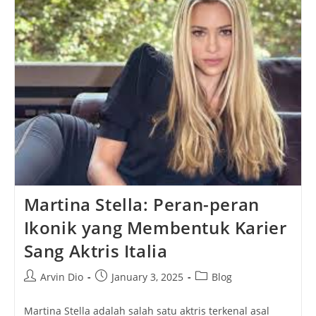
Dan
Perjuangan
Dalam
Satu
Bunga
Martina Stella: Peran-peran
Ikonik yang Membentuk Karier
Sang Aktris Italia
Post
Post
Post
Arvin Dio
January 3, 2025
Blog
author:
published:
category:
Martina Stella adalah salah satu aktris terkenal asal