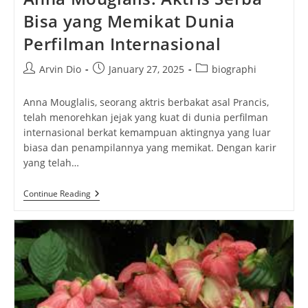
Bisa yang Memikat Dunia
Perfilman Internasional
Post
Post
Post
Arvin Dio
January 27, 2025
biographi
author:
published:
category:
Anna Mouglalis, seorang aktris berbakat asal Prancis,
telah menorehkan jejak yang kuat di dunia perfilman
internasional berkat kemampuan aktingnya yang luar
biasa dan penampilannya yang memikat. Dengan karir
yang telah…
Anna
Continue Reading
Mouglalis:
Aktris
Serba
Bisa
Yang
Memikat
Dunia
Perfilman
Internasional