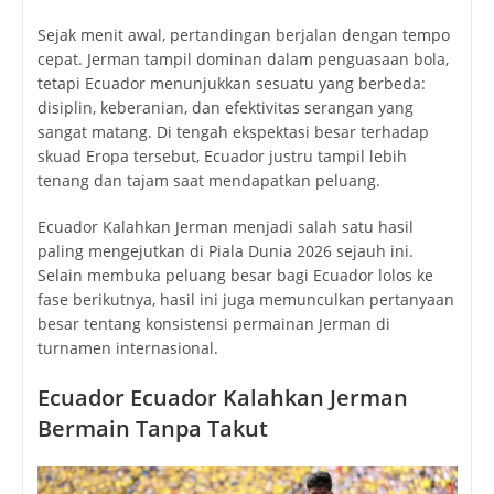
Sejak menit awal, pertandingan berjalan dengan tempo
cepat. Jerman tampil dominan dalam penguasaan bola,
tetapi Ecuador menunjukkan sesuatu yang berbeda:
disiplin, keberanian, dan efektivitas serangan yang
sangat matang. Di tengah ekspektasi besar terhadap
skuad Eropa tersebut, Ecuador justru tampil lebih
tenang dan tajam saat mendapatkan peluang.
Ecuador Kalahkan Jerman menjadi salah satu hasil
paling mengejutkan di Piala Dunia 2026 sejauh ini.
Selain membuka peluang besar bagi Ecuador lolos ke
fase berikutnya, hasil ini juga memunculkan pertanyaan
besar tentang konsistensi permainan Jerman di
turnamen internasional.
Ecuador Ecuador Kalahkan Jerman
Bermain Tanpa Takut