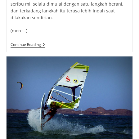
seribu mil selalu dimulai dengan satu langkah berani,
dan terkadang langkah itu terasa lebih indah saat
dilakukan sendirian.
(more…)
Menemukan
Continue Reading
Jati
Diri
Lewat
Keseruan
Manfaat
Solo
Hiking