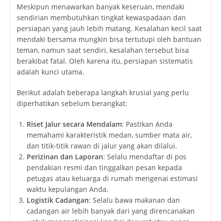
Meskipun menawarkan banyak keseruan, mendaki
sendirian membutuhkan tingkat kewaspadaan dan
persiapan yang jauh lebih matang. Kesalahan kecil saat
mendaki bersama mungkin bisa tertutupi oleh bantuan
teman, namun saat sendiri, kesalahan tersebut bisa
berakibat fatal. Oleh karena itu, persiapan sistematis
adalah kunci utama.
Berikut adalah beberapa langkah krusial yang perlu
diperhatikan sebelum berangkat:
Riset Jalur secara Mendalam
: Pastikan Anda
memahami karakteristik medan, sumber mata air,
dan titik-titik rawan di jalur yang akan dilalui.
Perizinan dan Laporan
: Selalu mendaftar di pos
pendakian resmi dan tinggalkan pesan kepada
petugas atau keluarga di rumah mengenai estimasi
waktu kepulangan Anda.
Logistik Cadangan
: Selalu bawa makanan dan
cadangan air lebih banyak dari yang direncanakan