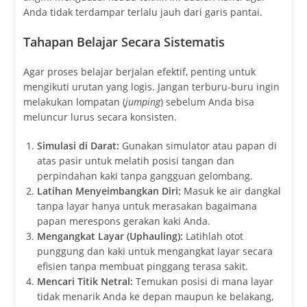
Anda tidak terdampar terlalu jauh dari garis pantai.
Tahapan Belajar Secara Sistematis
Agar proses belajar berjalan efektif, penting untuk
mengikuti urutan yang logis. Jangan terburu-buru ingin
melakukan lompatan (
jumping
) sebelum Anda bisa
meluncur lurus secara konsisten.
Simulasi di Darat:
Gunakan simulator atau papan di
atas pasir untuk melatih posisi tangan dan
perpindahan kaki tanpa gangguan gelombang.
Latihan Menyeimbangkan Diri:
Masuk ke air dangkal
tanpa layar hanya untuk merasakan bagaimana
papan merespons gerakan kaki Anda.
Mengangkat Layar (Uphauling):
Latihlah otot
punggung dan kaki untuk mengangkat layar secara
efisien tanpa membuat pinggang terasa sakit.
Mencari Titik Netral:
Temukan posisi di mana layar
tidak menarik Anda ke depan maupun ke belakang,