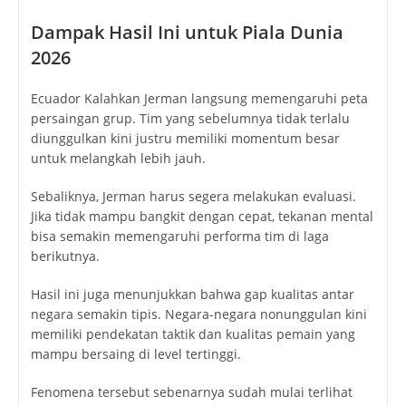
Dampak Hasil Ini untuk Piala Dunia
2026
Ecuador Kalahkan Jerman langsung memengaruhi peta
persaingan grup. Tim yang sebelumnya tidak terlalu
diunggulkan kini justru memiliki momentum besar
untuk melangkah lebih jauh.
Sebaliknya, Jerman harus segera melakukan evaluasi.
Jika tidak mampu bangkit dengan cepat, tekanan mental
bisa semakin memengaruhi performa tim di laga
berikutnya.
Hasil ini juga menunjukkan bahwa gap kualitas antar
negara semakin tipis. Negara-negara nonunggulan kini
memiliki pendekatan taktik dan kualitas pemain yang
mampu bersaing di level tertinggi.
Fenomena tersebut sebenarnya sudah mulai terlihat