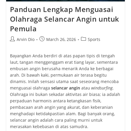
Panduan Lengkap Menguasai
Olahraga Selancar Angin untuk
Pemula
Post
Post
Post
Arvin Dio
March 26, 2026
Sports
author:
published:
category:
Bayangkan Anda berdiri di atas papan tipis di tengah
laut, tangan menggenggam erat tiang layar, sementara
embusan angin berusaha menarik Anda ke berbagai
arah. Di bawah kaki, permukaan air terasa begitu
dinamis. Inilah sensasi utama saat seseorang mencoba
menguasai olahraga
selancar angin
atau
windsurfing
.
Olahraga ini bukan sekadar aktivitas air biasa; ia adalah
perpaduan harmonis antara ketangkasan fisik,
pembacaan arah angin yang akurat, dan keberanian
menghadapi ketidakpastian alam. Bagi banyak orang,
selancar angin adalah cara paling murni untuk
merasakan kebebasan di atas samudra.