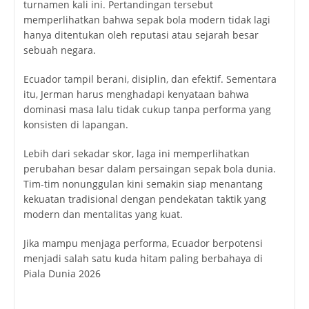
turnamen kali ini. Pertandingan tersebut
memperlihatkan bahwa sepak bola modern tidak lagi
hanya ditentukan oleh reputasi atau sejarah besar
sebuah negara.
Ecuador tampil berani, disiplin, dan efektif. Sementara
itu, Jerman harus menghadapi kenyataan bahwa
dominasi masa lalu tidak cukup tanpa performa yang
konsisten di lapangan.
Lebih dari sekadar skor, laga ini memperlihatkan
perubahan besar dalam persaingan sepak bola dunia.
Tim-tim nonunggulan kini semakin siap menantang
kekuatan tradisional dengan pendekatan taktik yang
modern dan mentalitas yang kuat.
Jika mampu menjaga performa, Ecuador berpotensi
menjadi salah satu kuda hitam paling berbahaya di
Piala Dunia 2026