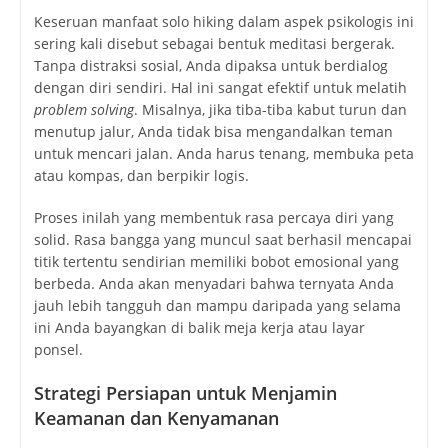
Keseruan manfaat solo hiking dalam aspek psikologis ini
sering kali disebut sebagai bentuk meditasi bergerak.
Tanpa distraksi sosial, Anda dipaksa untuk berdialog
dengan diri sendiri. Hal ini sangat efektif untuk melatih
problem solving
. Misalnya, jika tiba-tiba kabut turun dan
menutup jalur, Anda tidak bisa mengandalkan teman
untuk mencari jalan. Anda harus tenang, membuka peta
atau kompas, dan berpikir logis.
Proses inilah yang membentuk rasa percaya diri yang
solid. Rasa bangga yang muncul saat berhasil mencapai
titik tertentu sendirian memiliki bobot emosional yang
berbeda. Anda akan menyadari bahwa ternyata Anda
jauh lebih tangguh dan mampu daripada yang selama
ini Anda bayangkan di balik meja kerja atau layar
ponsel.
Strategi Persiapan untuk Menjamin
Keamanan dan Kenyamanan