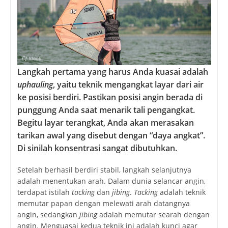
Langkah pertama yang harus Anda kuasai adalah
uphauling
, yaitu teknik mengangkat layar dari air
ke posisi berdiri. Pastikan posisi angin berada di
punggung Anda saat menarik tali pengangkat.
Begitu layar terangkat, Anda akan merasakan
tarikan awal yang disebut dengan “daya angkat”.
Di sinilah konsentrasi sangat dibutuhkan.
Setelah berhasil berdiri stabil, langkah selanjutnya
adalah menentukan arah. Dalam dunia selancar angin,
terdapat istilah
tacking
dan
jibing
.
Tacking
adalah teknik
memutar papan dengan melewati arah datangnya
angin, sedangkan
jibing
adalah memutar searah dengan
angin. Menguasai kedua teknik ini adalah kunci agar