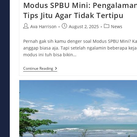
Modus SPBU Mini: Pengalaman
Tips Jitu Agar Tidak Tertipu
Post
Post
Post
Ava Harrison
August 2, 2025
News
author:
published:
category:
Pernah gak sih kamu denger soal Modus SPBU Mini? Ka
anggap biasa aja. Tapi setelah ngalamin beberapa keja
modus ini tuh bisa bikin…
Modus
Continue Reading
SPBU
Mini:
Pengalaman,
Waspada,
Dan
Tips
Jitu
Agar
Tidak
Tertipu