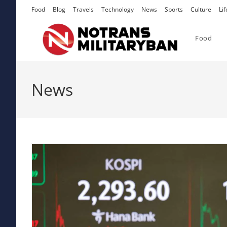
Skip
Food
Blog
Travels
Technology
News
Sports
Culture
Lif
to
content
Food
News