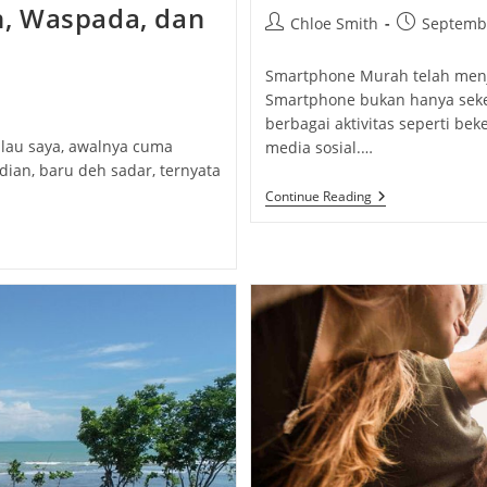
, Waspada, dan
Post
Post
Chloe Smith
Septembe
author:
published:
Smartphone Murah telah menja
Smartphone bukan hanya seked
berbagai aktivitas seperti beke
lau saya, awalnya cuma
media sosial.…
dian, baru deh sadar, ternyata
Smartphone
Continue Reading
Murah:
Pilihan
Terbaik
Dengan
Kualitas
Terjangkau
Di
Era
Digital