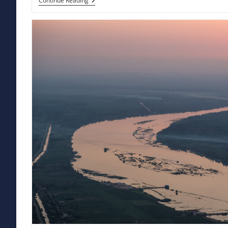
Isu
Continue Reading
Megathrus:
Dampak,
Reaksi,
Dan
Prospek
Masa
Depan