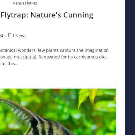
Venus Flytrap
Flytrap: Nature’s Cunning
Post
24
News
category:
botanical wonders, few plants capture the imagination
Dionaea muscipula). Renowned for its carnivorous diet
sm, this…