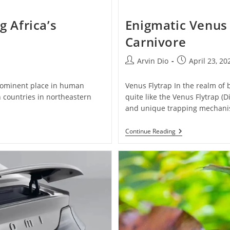
g Africa’s
Enigmatic Venus 
Carnivore
Post
Post
Arvin Dio
April 23, 20
author:
published:
 prominent place in human
Venus Flytrap In the realm of 
n countries in northeastern
quite like the Venus Flytrap (
and unique trapping mechani
Enigmatic
Continue Reading
Venus
Flytrap:
Nature’s
Cunning
Carnivore