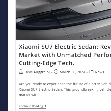
Xiaomi SU7 Electric Sedan: Rev
Market with Unmatched Perfo
Cutting-Edge Tech.
Post
Post
Post
Dewi Anggraini
March 30, 2024
News
author:
published:
category:
Are you ready to experience the future of electric vehic
Xiaomi SU7 Electric Sedan. This groundbreaking vehicle 
market with…
Xiaomi
Continue Reading
SU7