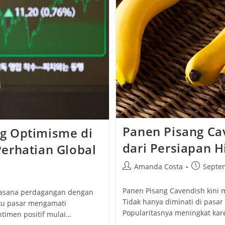
Panen Pisang Ca
g Optimisme di
dari Persiapan H
erhatian Global
Post
Post
Amanda Costa
Septem
author:
published
Panen Pisang Cavendish kini m
uasana perdagangan dengan
Tidak hanya diminati di pasar 
aku pasar mengamati
Popularitasnya meningkat ka
timen positif mulai…