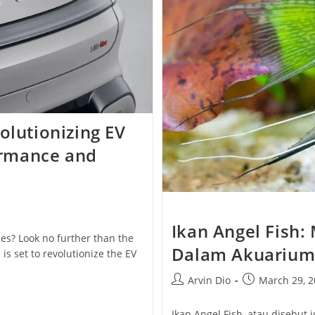
olutionizing EV
rmance and
Ikan Angel Fish:
les? Look no further than the
Dalam Akuariu
is set to revolutionize the EV
Post
Post
Arvin Dio
March 29, 2
author:
published:
Ikan Angel Fish, atau disebut 