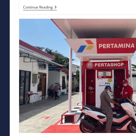
Bursa
Continue Reading
Asia
Menguat
Gelombang
Optimisme
Di
Pasar
Keuangan
Dan
Menarik
Perhatian
Global