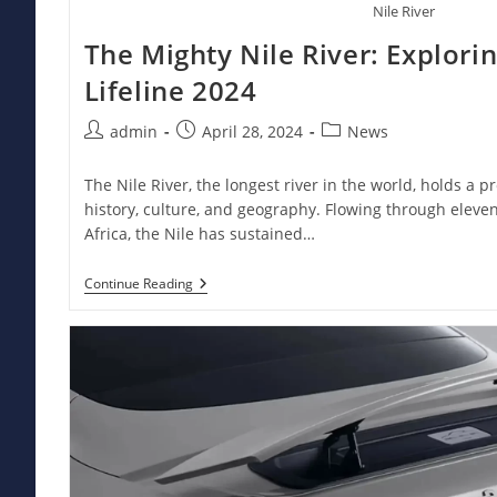
Nile River
The Mighty Nile River: Explorin
Lifeline 2024
Post
Post
Post
admin
April 28, 2024
News
author:
published:
category:
The Nile River, the longest river in the world, holds a
history, culture, and geography. Flowing through eleve
Africa, the Nile has sustained…
The
Continue Reading
Mighty
Nile
River:
Exploring
Africa’s
Lifeline
2024