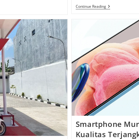
Panen
Continue Reading
Pisang
Cavendish:
Panduan
Lengkap
Dari
Persiapan
Hingga
Hasil
Maksimal
Smartphone Mura
Kualitas Terjangk