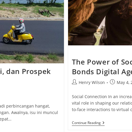
The Power of Soc
i, dan Prospek
Bonds Digital Ag
Post
Post
Henry Wilson
May 4, 
author:
published:
Social Connection In an increa
vital role in shaping our relat
adi perbincangan hangat,
to-face interactions to virtua
ngan. Awalnya, isu ini muncul
cepat…
The
Continue Reading
Power