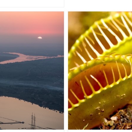
Of
Social
Connection:
Building
Bonds
Digital
Age