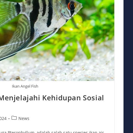
Ikan Angel Fish
 Menjelajahi Kehidupan Sosial
m
Post
024
News
category:
juga Pterophyllum, adalah salah satu spesies ikan air