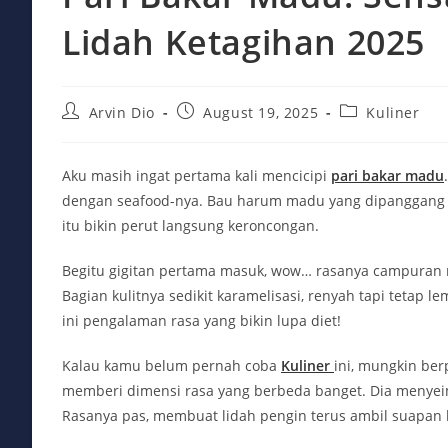
Lidah Ketagihan 2025
Post
Post
Post
Arvin Dio
August 19, 2025
Kuliner
author:
published:
category:
Aku masih ingat pertama kali mencicipi
pari bakar madu
dengan seafood-nya. Bau harum madu yang dipanggang 
itu bikin perut langsung keroncongan.
Begitu gigitan pertama masuk, wow… rasanya campuran m
Bagian kulitnya sedikit karamelisasi, renyah tapi tetap 
ini pengalaman rasa yang bikin lupa diet!
Kalau kamu belum pernah coba
Kuliner
ini, mungkin ber
memberi dimensi rasa yang berbeda banget. Dia menyeimb
Rasanya pas, membuat lidah pengin terus ambil suapan 