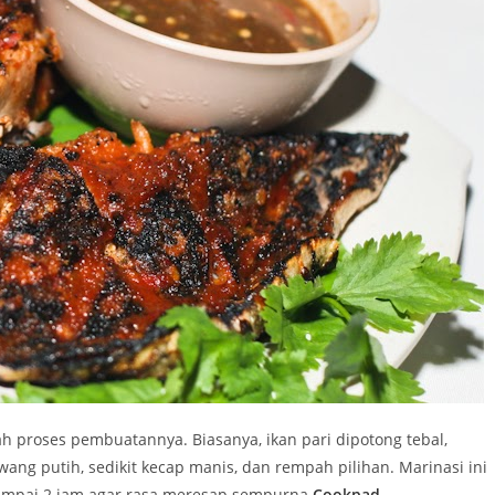
ah proses pembuatannya. Biasanya, ikan pari dipotong tebal,
ng putih, sedikit kecap manis, dan rempah pilihan. Marinasi ini
 sampai 2 jam agar rasa meresap sempurna
Cookpad
.