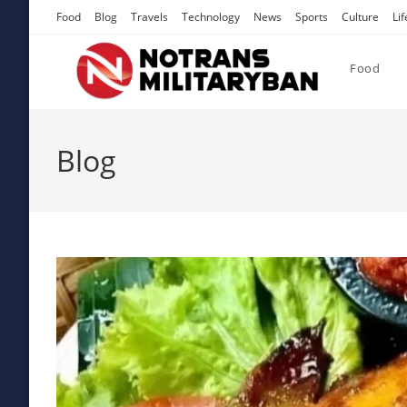
Skip
Food
Blog
Travels
Technology
News
Sports
Culture
Lif
to
content
Food
Blog