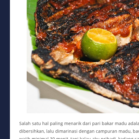
Salah satu hal paling menarik dari pari bakar madu adal
dibersihkan, lalu dimarinasi dengan campuran madu, bawa
wajib minimal 30 menit, tapi kalau aku pribadi, kadang