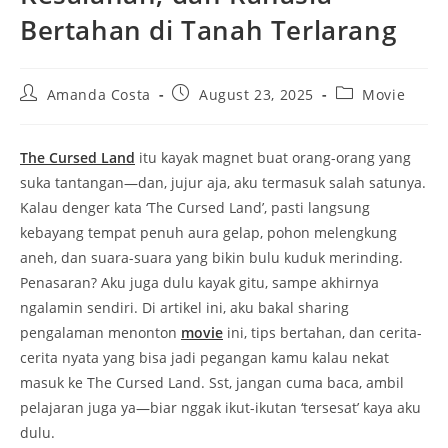
Bertahan di Tanah Terlarang
Post
Post
Post
Amanda Costa
August 23, 2025
Movie
author:
published:
category:
The Cursed Land
itu kayak magnet buat orang-orang yang
suka tantangan—dan, jujur aja, aku termasuk salah satunya.
Kalau denger kata ‘The Cursed Land’, pasti langsung
kebayang tempat penuh aura gelap, pohon melengkung
aneh, dan suara-suara yang bikin bulu kuduk merinding.
Penasaran? Aku juga dulu kayak gitu, sampe akhirnya
ngalamin sendiri. Di artikel ini, aku bakal sharing
pengalaman menonton
movie
ini, tips bertahan, dan cerita-
cerita nyata yang bisa jadi pegangan kamu kalau nekat
masuk ke The Cursed Land. Sst, jangan cuma baca, ambil
pelajaran juga ya—biar nggak ikut-ikutan ‘tersesat’ kaya aku
dulu.