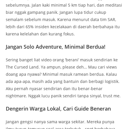
sebelumnya. Jalan kaki minimal 5 km tiap hari, dan meditasi
biar nggak gampang panik. Jangan lupa tidur cukup
semalam sebelum masuk. Karena menurut data tim SAR,
lebih dari 65% insiden kecelakaan di daerah berbahaya itu
karena kelelahan dan kurang fokus.
Jangan Solo Adventure, Minimal Berdua!
Sering banget liat video orang ‘berani’ masuk sendirian ke
The Cursed Land. Ya ampun, please deh… Mau cari views
doang apa nyawa? Minimal masuk ramean berdua. Kalau
ada apa-apa, masih ada yang bantuin dan berbagi logistik.
Aku pernah nyasar sendirian dan itu benar-benar
nightmare. Nggak lucu panik sendiri tanpa sinyal, trust me.
Dengerin Warga Lokal, Cari Guide Beneran
Jangan gengsi nanya sama warga sekitar. Mereka punya
ilmu turun-temurun soal area terkutuk—spot berbahaya,