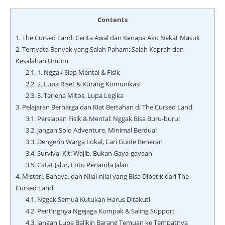
Contents
1.
The Cursed Land: Cerita Awal dan Kenapa Aku Nekat Masuk
2.
Ternyata Banyak yang Salah Paham: Salah Kaprah dan
Kesalahan Umum
2.1.
1. Nggak Siap Mental & Fisik
2.2.
2. Lupa Riset & Kurang Komunikasi
2.3.
3. Terlena Mitos, Lupa Logika
3.
Pelajaran Berharga dan Kiat Bertahan di The Cursed Land
3.1.
Persiapan Fisik & Mental: Nggak Bisa Buru-buru!
3.2.
Jangan Solo Adventure, Minimal Berdua!
3.3.
Dengerin Warga Lokal, Cari Guide Beneran
3.4.
Survival Kit: Wajib, Bukan Gaya-gayaan
3.5.
Catat Jalur, Foto Penanda Jalan
4.
Misteri, Bahaya, dan Nilai-nilai yang Bisa Dipetik dari The
Cursed Land
4.1.
Nggak Semua Kutukan Harus Ditakuti
4.2.
Pentingnya Ngejaga Kompak & Saling Support
4.3.
Jangan Lupa Balikin Barang Temuan ke Tempatnya