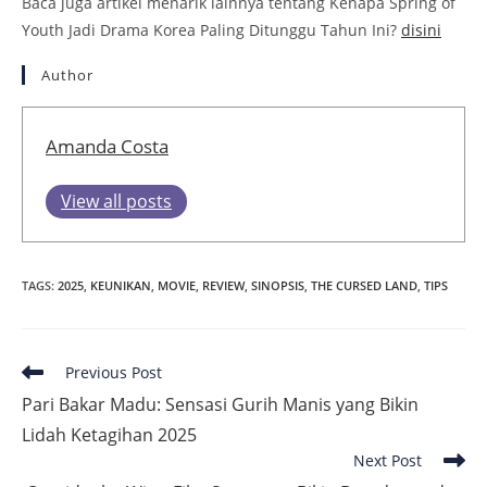
Baca juga artikel menarik lainnya tentang Kenapa Spring of
Youth Jadi Drama Korea Paling Ditunggu Tahun Ini?
disini
Author
Amanda Costa
View all posts
TAGS
:
2025
,
KEUNIKAN
,
MOVIE
,
REVIEW
,
SINOPSIS
,
THE CURSED LAND
,
TIPS
Read
Previous Post
more
Pari Bakar Madu: Sensasi Gurih Manis yang Bikin
articles
Lidah Ketagihan 2025
Next Post