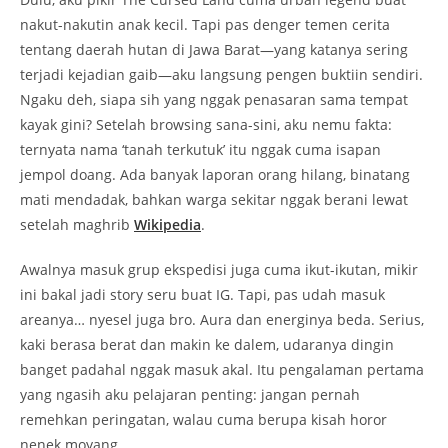
nakut-nakutin anak kecil. Tapi pas denger temen cerita
tentang daerah hutan di Jawa Barat—yang katanya sering
terjadi kejadian gaib—aku langsung pengen buktiin sendiri.
Ngaku deh, siapa sih yang nggak penasaran sama tempat
kayak gini? Setelah browsing sana-sini, aku nemu fakta:
ternyata nama ‘tanah terkutuk’ itu nggak cuma isapan
jempol doang. Ada banyak laporan orang hilang, binatang
mati mendadak, bahkan warga sekitar nggak berani lewat
setelah maghrib
Wikipedia
.
Awalnya masuk grup ekspedisi juga cuma ikut-ikutan, mikir
ini bakal jadi story seru buat IG. Tapi, pas udah masuk
areanya… nyesel juga bro. Aura dan energinya beda. Serius,
kaki berasa berat dan makin ke dalem, udaranya dingin
banget padahal nggak masuk akal. Itu pengalaman pertama
yang ngasih aku pelajaran penting: jangan pernah
remehkan peringatan, walau cuma berupa kisah horor
nenek moyang.