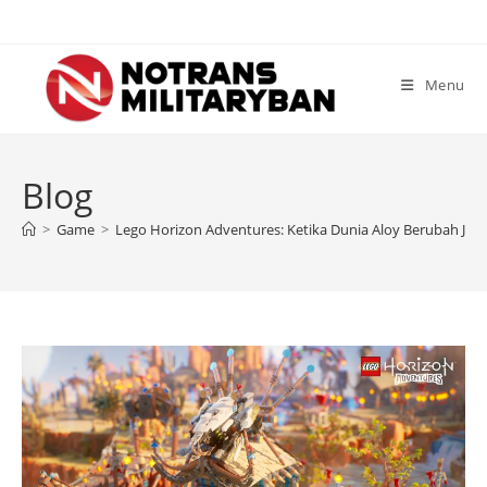
Skip
to
content
Menu
Blog
>
Game
>
Lego Horizon Adventures: Ketika Dunia Aloy Berubah Ja