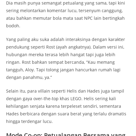
Dia masih punya semangat petualang yang sama, tapi kini
sering melontarkan komentar lucu, tersenyum canggung,
atau bahkan memutar bola mata saat NPC lain bertingkah
bodoh.
Yang paling aku suka adalah interaksinya dengan karakter
pendukung seperti Rost (ayah angkatnya). Dalam versi ini,
hubungan mereka terasa lebih hangat tapi juga lebih
ringan. Rost bahkan sempat bercanda, “Kau memang
tangguh, Aloy. Tapi tolong jangan hancurkan rumah lagi
dengan panahmu, ya.”
Selain itu, para villain seperti Helis dan Hades juga tampil
dengan gaya over-the-top khas LEGO. Helis sering kali
kehilangan senjata karena terpeleset sendiri, sementara
Hades berbicara dengan suara berat yang terlalu dramatis
hingga terdengar lucu.
Mode Co-op: Petualangan Bersama yang