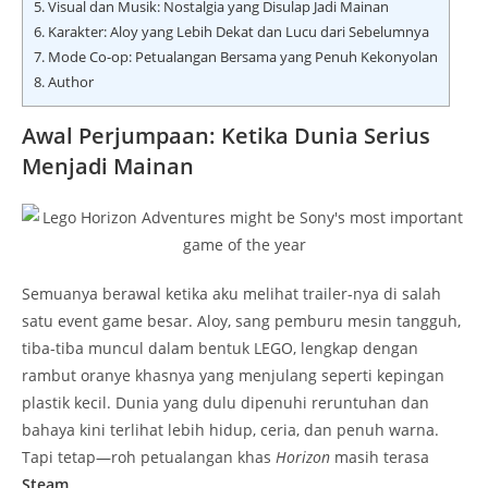
5.
Visual dan Musik: Nostalgia yang Disulap Jadi Mainan
6.
Karakter: Aloy yang Lebih Dekat dan Lucu dari Sebelumnya
7.
Mode Co-op: Petualangan Bersama yang Penuh Kekonyolan
8.
Author
Awal Perjumpaan: Ketika Dunia Serius
Menjadi Mainan
Semuanya berawal ketika aku melihat trailer-nya di salah
satu event game besar. Aloy, sang pemburu mesin tangguh,
tiba-tiba muncul dalam bentuk LEGO, lengkap dengan
rambut oranye khasnya yang menjulang seperti kepingan
plastik kecil. Dunia yang dulu dipenuhi reruntuhan dan
bahaya kini terlihat lebih hidup, ceria, dan penuh warna.
Tapi tetap—roh petualangan khas
Horizon
masih terasa
Steam
.