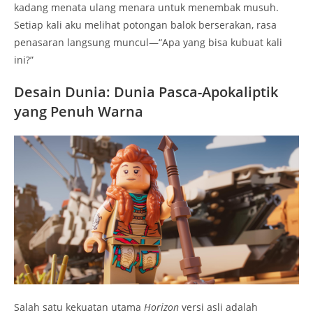
kadang menata ulang menara untuk menembak musuh.
Setiap kali aku melihat potongan balok berserakan, rasa
penasaran langsung muncul—“Apa yang bisa kubuat kali
ini?”
Desain Dunia: Dunia Pasca-Apokaliptik
yang Penuh Warna
Salah satu kekuatan utama
Horizon
versi asli adalah