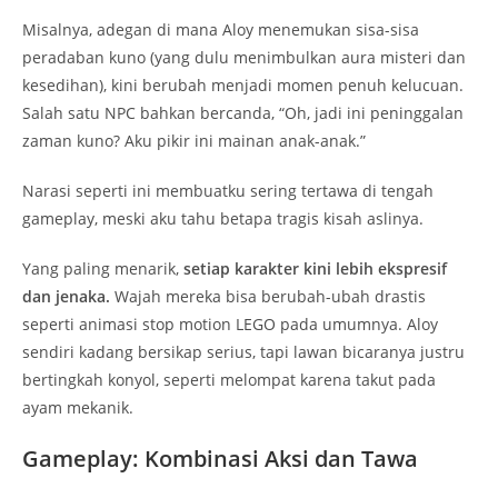
Misalnya, adegan di mana Aloy menemukan sisa-sisa
peradaban kuno (yang dulu menimbulkan aura misteri dan
kesedihan), kini berubah menjadi momen penuh kelucuan.
Salah satu NPC bahkan bercanda, “Oh, jadi ini peninggalan
zaman kuno? Aku pikir ini mainan anak-anak.”
Narasi seperti ini membuatku sering tertawa di tengah
gameplay, meski aku tahu betapa tragis kisah aslinya.
Yang paling menarik,
setiap karakter kini lebih ekspresif
dan jenaka.
Wajah mereka bisa berubah-ubah drastis
seperti animasi stop motion LEGO pada umumnya. Aloy
sendiri kadang bersikap serius, tapi lawan bicaranya justru
bertingkah konyol, seperti melompat karena takut pada
ayam mekanik.
Gameplay: Kombinasi Aksi dan Tawa