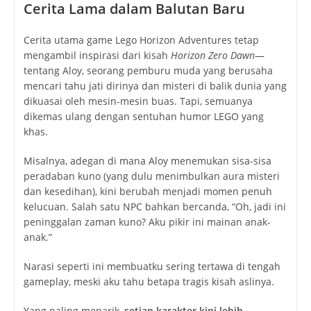
Cerita Lama dalam Balutan Baru
Cerita utama game
Lego Horizon Adventures
tetap
mengambil inspirasi dari kisah
Horizon Zero Dawn
—
tentang Aloy, seorang pemburu muda yang berusaha
mencari tahu jati dirinya dan misteri di balik dunia yang
dikuasai oleh mesin-mesin buas. Tapi, semuanya
dikemas ulang dengan sentuhan humor LEGO yang
khas.
Misalnya, adegan di mana Aloy menemukan sisa-sisa
peradaban kuno (yang dulu menimbulkan aura misteri
dan kesedihan), kini berubah menjadi momen penuh
kelucuan. Salah satu NPC bahkan bercanda, “Oh, jadi ini
peninggalan zaman kuno? Aku pikir ini mainan anak-
anak.”
Narasi seperti ini membuatku sering tertawa di tengah
gameplay, meski aku tahu betapa tragis kisah aslinya.
Yang paling menarik,
setiap karakter kini lebih