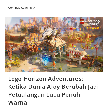
Counter
Continue Reading
Strike
2:
Evolusi
Taktik
FPS
Legendaris
Lego Horizon Adventures:
Ketika Dunia Aloy Berubah Jadi
Petualangan Lucu Penuh
Warna