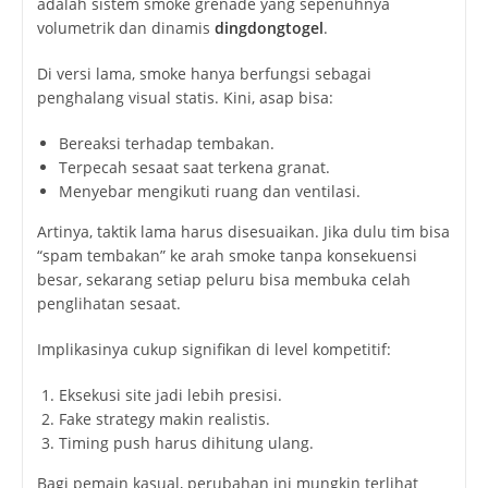
adalah sistem smoke grenade yang sepenuhnya
volumetrik dan dinamis
dingdongtogel
.
Di versi lama, smoke hanya berfungsi sebagai
penghalang visual statis. Kini, asap bisa:
Bereaksi terhadap tembakan.
Terpecah sesaat saat terkena granat.
Menyebar mengikuti ruang dan ventilasi.
Artinya, taktik lama harus disesuaikan. Jika dulu tim bisa
“spam tembakan” ke arah smoke tanpa konsekuensi
besar, sekarang setiap peluru bisa membuka celah
penglihatan sesaat.
Implikasinya cukup signifikan di level kompetitif:
Eksekusi site jadi lebih presisi.
Fake strategy makin realistis.
Timing push harus dihitung ulang.
Bagi pemain kasual, perubahan ini mungkin terlihat