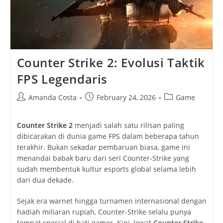
Counter Strike 2: Evolusi Taktik
FPS Legendaris
Post
Post
Post
Amanda Costa
February 24, 2026
Game
author:
published:
category:
Counter Strike 2
menjadi salah satu rilisan paling
dibicarakan di dunia game FPS dalam beberapa tahun
terakhir. Bukan sekadar pembaruan biasa, game ini
menandai babak baru dari seri Counter-Strike yang
sudah membentuk kultur esports global selama lebih
dari dua dekade.
Sejak era warnet hingga turnamen internasional dengan
hadiah miliaran rupiah, Counter-Strike selalu punya
tempat spesial di hati gamer. Kini, lewat
Counter Strike