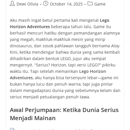
Post
Post
Post
Dewi Olivia
October 14, 2025
Game
author:
published:
category:
Aku masih ingat betul pertama kali mengenal
Lego
Horizon Adventures
beberapa tahun lalu. Game itu
berhasil mencuri hatiku dengan pemandangan alamnya
yang megah, makhluk-makhluk mesin yang mirip
dinosaurus, dan sosok pahlawan tangguh bernama Aloy.
Kini, ketika mendengar bahwa dunia yang sama kembali
dihadirkan dalam bentuk LEGO, jujur aku sempat
mengernyit. “Serius? Horizon, tapi versi LEGO?” pikirku
waktu itu. Tapi setelah memainkan
Lego Horizon
Adventures
, aku hanya bisa tersenyum lebar—game ini
bukan hanya lucu dan penuh warna, tapi juga pintar
dalam mengadaptasi dunia yang sebelumnya kelam dan
serius menjadi petualangan penuh tawa.
Awal Perjumpaan: Ketika Dunia Serius
Menjadi Mainan