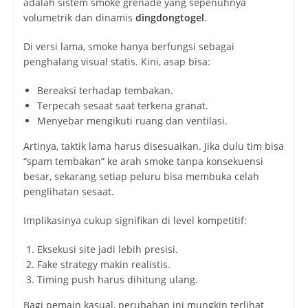
adalah sistem smoke grenade yang sepenuhnya
volumetrik dan dinamis
dingdongtogel
.
Di versi lama, smoke hanya berfungsi sebagai
penghalang visual statis. Kini, asap bisa:
Bereaksi terhadap tembakan.
Terpecah sesaat saat terkena granat.
Menyebar mengikuti ruang dan ventilasi.
Artinya, taktik lama harus disesuaikan. Jika dulu tim bisa
“spam tembakan” ke arah smoke tanpa konsekuensi
besar, sekarang setiap peluru bisa membuka celah
penglihatan sesaat.
Implikasinya cukup signifikan di level kompetitif:
Eksekusi site jadi lebih presisi.
Fake strategy makin realistis.
Timing push harus dihitung ulang.
Bagi pemain kasual, perubahan ini mungkin terlihat