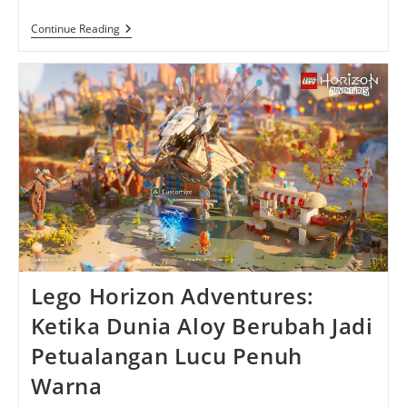
Counter
Continue Reading
Strike
2:
Evolusi
Taktik
FPS
Legendaris
Lego Horizon Adventures:
Ketika Dunia Aloy Berubah Jadi
Petualangan Lucu Penuh
Warna