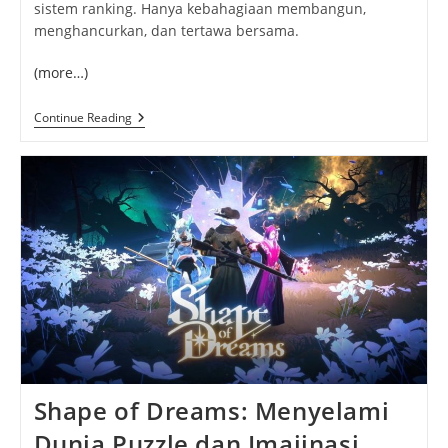
sistem ranking. Hanya kebahagiaan membangun,
menghancurkan, dan tertawa bersama.
(more…)
Lego
Continue Reading
Horizon
Adventures:
Ketika
Dunia
Aloy
Berubah
Jadi
Petualangan
Lucu
Penuh
Warna
Shape of Dreams: Menyelami
Dunia Puzzle dan Imajinasi