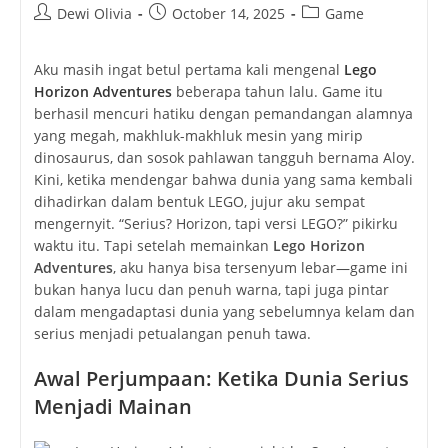
Post
Post
Post
Dewi Olivia
October 14, 2025
Game
author:
published:
category:
Aku masih ingat betul pertama kali mengenal
Lego
Horizon Adventures
beberapa tahun lalu. Game itu
berhasil mencuri hatiku dengan pemandangan alamnya
yang megah, makhluk-makhluk mesin yang mirip
dinosaurus, dan sosok pahlawan tangguh bernama Aloy.
Kini, ketika mendengar bahwa dunia yang sama kembali
dihadirkan dalam bentuk LEGO, jujur aku sempat
mengernyit. “Serius? Horizon, tapi versi LEGO?” pikirku
waktu itu. Tapi setelah memainkan
Lego Horizon
Adventures
, aku hanya bisa tersenyum lebar—game ini
bukan hanya lucu dan penuh warna, tapi juga pintar
dalam mengadaptasi dunia yang sebelumnya kelam dan
serius menjadi petualangan penuh tawa.
Awal Perjumpaan: Ketika Dunia Serius
Menjadi Mainan