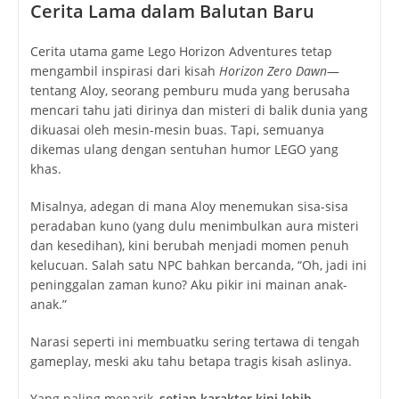
Cerita Lama dalam Balutan Baru
Cerita utama game
Lego Horizon Adventures
tetap
mengambil inspirasi dari kisah
Horizon Zero Dawn
—
tentang Aloy, seorang pemburu muda yang berusaha
mencari tahu jati dirinya dan misteri di balik dunia yang
dikuasai oleh mesin-mesin buas. Tapi, semuanya
dikemas ulang dengan sentuhan humor LEGO yang
khas.
Misalnya, adegan di mana Aloy menemukan sisa-sisa
peradaban kuno (yang dulu menimbulkan aura misteri
dan kesedihan), kini berubah menjadi momen penuh
kelucuan. Salah satu NPC bahkan bercanda, “Oh, jadi ini
peninggalan zaman kuno? Aku pikir ini mainan anak-
anak.”
Narasi seperti ini membuatku sering tertawa di tengah
gameplay, meski aku tahu betapa tragis kisah aslinya.
Yang paling menarik,
setiap karakter kini lebih