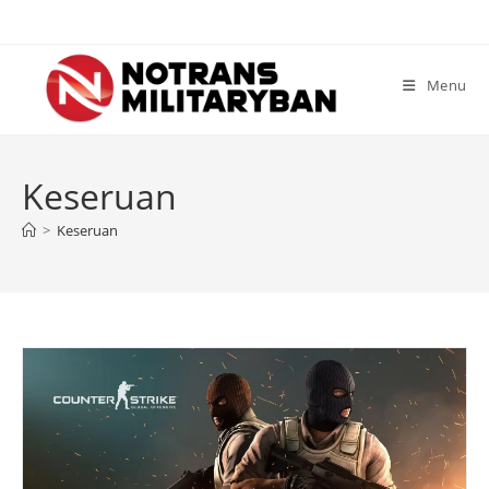
Skip
to
content
Menu
Keseruan
>
Keseruan