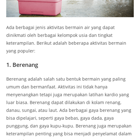
Ada berbagai jenis aktivitas bermain air yang dapat
dinikmati oleh berbagai kelompok usia dan tingkat
keterampilan. Berikut adalah beberapa aktivitas bermain
yang populer:
1.
Berenang
Berenang adalah salah satu bentuk bermain yang paling
umum dan bermanfaat. Aktivitas ini tidak hanya
menyenangkan tetapi juga merupakan latihan kardio yang
luar biasa. Berenang dapat dilakukan di kolam renang,
danau, sungai, atau laut. Ada berbagai gaya berenang yang
bisa dipelajari, seperti gaya bebas, gaya dada, gaya
punggung, dan gaya kupu-kupu. Berenang juga merupakan
keterampilan penting yang bisa menjadi penyelamat dalam