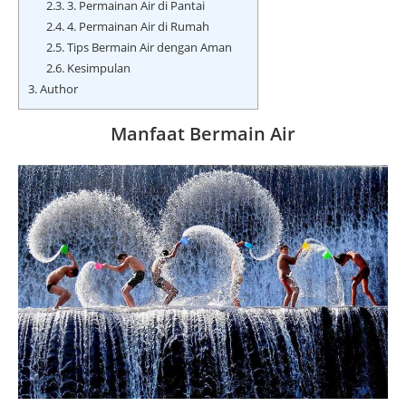
2.3.
3. Permainan Air di Pantai
2.4.
4. Permainan Air di Rumah
2.5.
Tips Bermain Air dengan Aman
2.6.
Kesimpulan
3.
Author
Manfaat Bermain Air