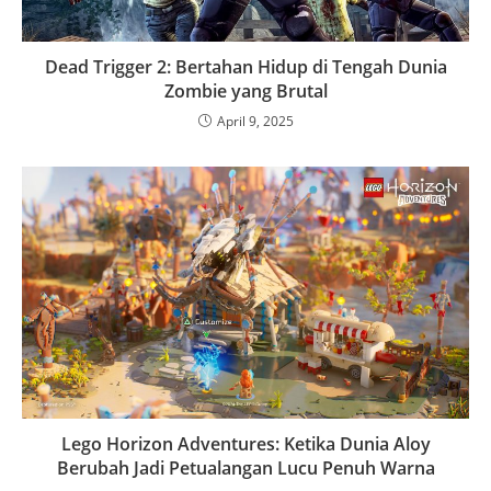
Dead Trigger 2: Bertahan Hidup di Tengah Dunia
Zombie yang Brutal
April 9, 2025
Lego Horizon Adventures: Ketika Dunia Aloy
Berubah Jadi Petualangan Lucu Penuh Warna