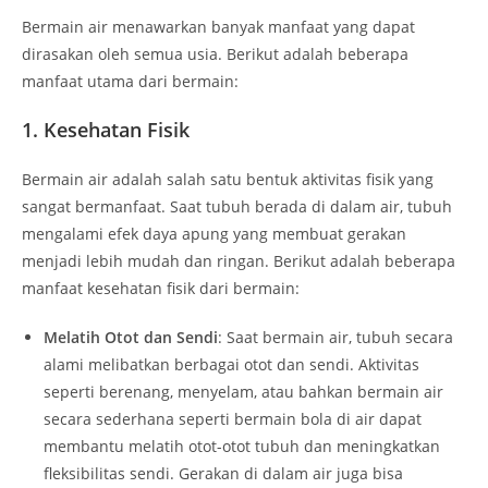
Bermain air menawarkan banyak manfaat yang dapat
dirasakan oleh semua usia. Berikut adalah beberapa
manfaat utama dari bermain:
1.
Kesehatan Fisik
Bermain air adalah salah satu bentuk aktivitas fisik yang
sangat bermanfaat. Saat tubuh berada di dalam air, tubuh
mengalami efek daya apung yang membuat gerakan
menjadi lebih mudah dan ringan. Berikut adalah beberapa
manfaat kesehatan fisik dari bermain:
Melatih Otot dan Sendi
: Saat bermain air, tubuh secara
alami melibatkan berbagai otot dan sendi. Aktivitas
seperti berenang, menyelam, atau bahkan bermain air
secara sederhana seperti bermain bola di air dapat
membantu melatih otot-otot tubuh dan meningkatkan
fleksibilitas sendi. Gerakan di dalam air juga bisa