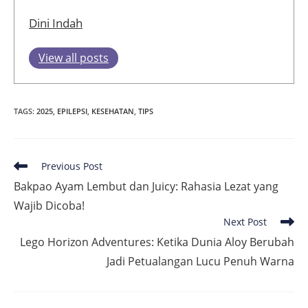
Dini Indah
View all posts
TAGS
:
2025
,
EPILEPSI
,
KESEHATAN
,
TIPS
Read
Previous Post
more
Bakpao Ayam Lembut dan Juicy: Rahasia Lezat yang
articles
Wajib Dicoba!
Next Post
Lego Horizon Adventures: Ketika Dunia Aloy Berubah
Jadi Petualangan Lucu Penuh Warna