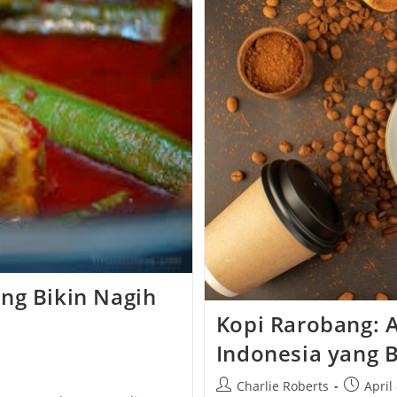
Lidah
Lupa
Diet
ng Bikin Nagih
Kopi Rarobang: 
Indonesia yang B
Post
Post
Charlie Roberts
April