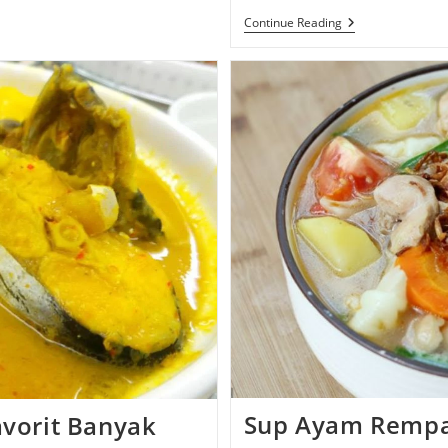
Dodol
Continue Reading
Garut:
Kisah
Asli,
Rasa
Nempel,
Dan
Tips
Biar
Nggak
Salah
Pilih!
Sup Ayam Rempa
avorit Banyak