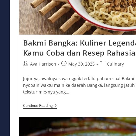
Bakmi Bangka: Kuliner Legend
Kamu Coba dan Resep Rahasi
Post
Post
Post
Ava Harrison
May 30, 2025
Culinary
author:
published:
category:
Jujur ya, awalnya saya nggak terlalu paham soal Bakmi 
nyobain waktu main ke daerah Bangka, langsung jatuh 
tekstur mie-nya yang…
Bakmi
Continue Reading
Bangka:
Kuliner
Legendaris
Yang
Wajib
Kamu