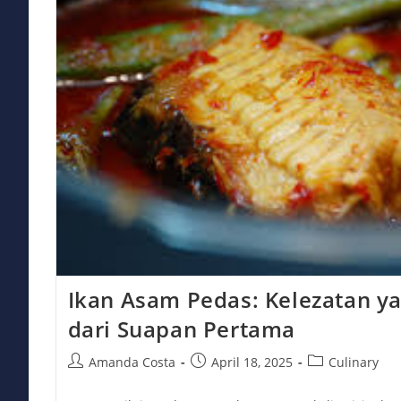
Coba
Dan
Resep
Rahasianya
Ikan Asam Pedas: Kelezatan ya
dari Suapan Pertama
Post
Post
Post
Amanda Costa
April 18, 2025
Culinary
author:
published:
category: