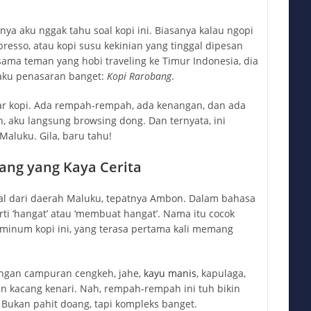
d:
category:
lnya aku nggak tahu soal kopi ini. Biasanya kalau ngopi
presso, atau kopi susu kekinian yang tinggal dipesan
 sama teman yang hobi traveling ke Timur Indonesia, dia
 aku penasaran banget:
Kopi Rarobang
.
dar kopi. Ada rempah-rempah, ada kenangan, dan ada
 aku langsung browsing dong. Dan ternyata, ini
Maluku. Gila, baru tahu!
ang yang Kaya Cerita
l dari daerah Maluku, tepatnya Ambon. Dalam bahasa
ti ‘hangat’ atau ‘membuat hangat’. Nama itu cocok
a minum kopi ini, yang terasa pertama kali memang
dengan campuran cengkeh, jahe,
kayu manis
, kapulaga,
 kacang kenari. Nah, rempah-rempah ini tuh bikin
. Bukan pahit doang, tapi kompleks banget.