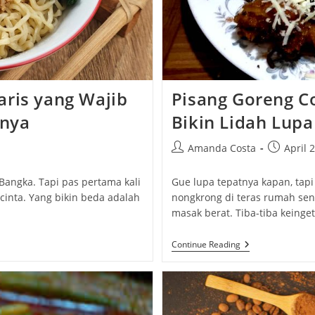
aris yang Wajib
Pisang Goreng C
anya
Bikin Lidah Lupa
Post
Post
Amanda Costa
April 
author:
published
Bangka. Tapi pas pertama kali
Gue lupa tepatnya kapan, tapi 
cinta. Yang bikin beda adalah
nongkrong di teras rumah send
masak berat. Tiba-tiba keinge
Pisang
Continue Reading
Goreng
Coklat:
Camilan
Sederhana
Yang
Bikin