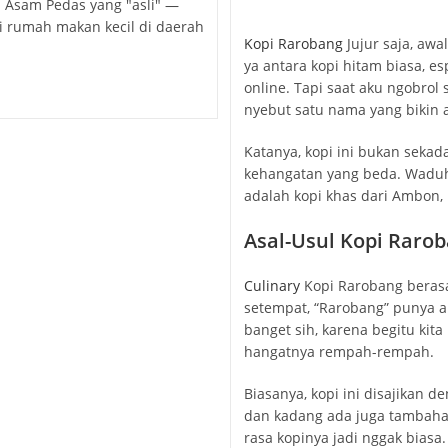
n Asam Pedas yang "asli" —
author:
publishe
i rumah makan kecil di daerah
Kopi Rarobang
Jujur saja, awa
ya antara kopi hitam biasa, es
online. Tapi saat aku ngobrol
nyebut satu nama yang bikin
Katanya, kopi ini bukan seka
kehangatan yang beda. Waduh,
adalah kopi khas dari Ambon, 
Asal-Usul Kopi Rarob
Culinary
Kopi Rarobang berasa
setempat, “Rarobang” punya ar
banget sih, karena begitu kit
hangatnya rempah-rempah.
Biasanya, kopi ini disajikan 
dan kadang ada juga tambahan
rasa kopinya jadi nggak biasa