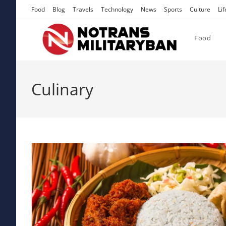
Skip
Food
Blog
Travels
Technology
News
Sports
Culture
Lif
to
content
Food
Culinary