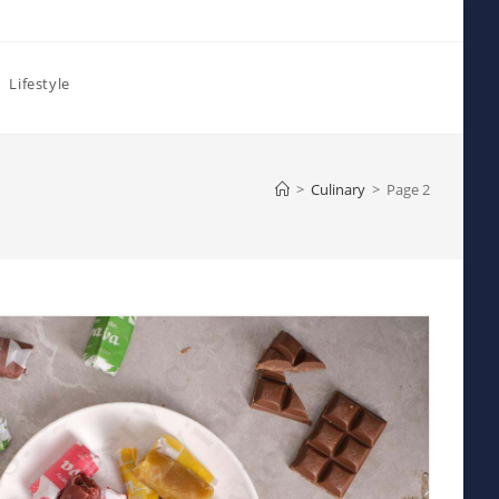
Lifestyle
>
Culinary
>
Page 2