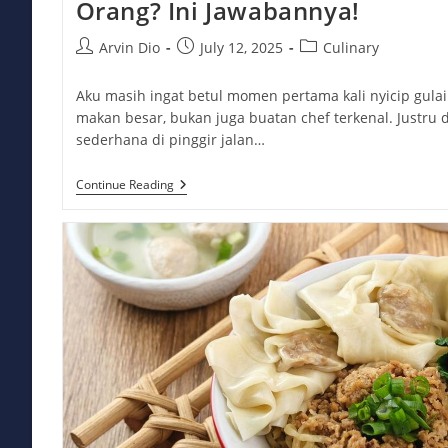
Orang? Ini Jawabannya!
Post
Post
Post
Arvin Dio
July 12, 2025
Culinary
author:
published:
category:
Aku masih ingat betul momen pertama kali nyicip gulai
makan besar, bukan juga buatan chef terkenal. Justru
sederhana di pinggir jalan…
Kenapa
Continue Reading
Gulai
Ikan
Patin
Jadi
Favorit
Banyak
Orang?
Ini
Jawabannya!