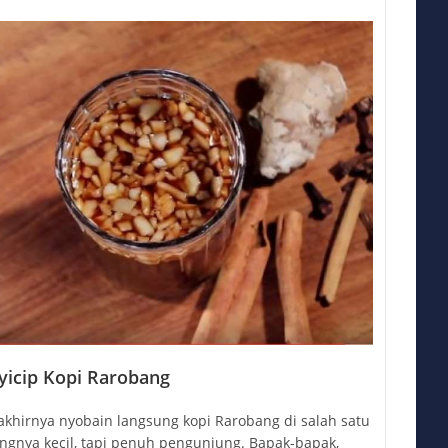
icip Kopi Rarobang
akhirnya nyobain langsung kopi Rarobang di salah satu
ungnya kecil, tapi penuh pengunjung. Bapak-bapak,