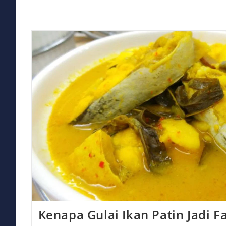
Rasanya
Yang
Bikin
Kangen
&
Cara
Simpel
Bikin
Sendiri!
Kenapa Gulai Ikan Patin Jadi F