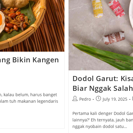
ang Bikin Kangen
Dodol Garut: Kis
Biar Nggak Salah 
h, kalau belum, harus banget
Post
Post
Pedro
July 19, 2025
 ulam tuh makanan legendaris
author:
published:
Pertama kali denger Dodol Gar
lainnya?' Eh ternyata, jauh b
nggak nyobain dodol satu…