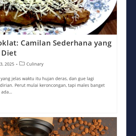
oklat: Camilan Sederhana yang
 Diet
Post
23, 2025
Culinary
:
category:
yang jelas waktu itu hujan deras, dan gue lagi
irian. Perut mulai keroncongan, tapi males banget
t ada…