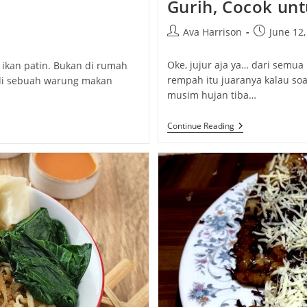
Gurih, Cocok un
Post
Post
Ava Harrison
June 12,
author:
published:
Oke, jujur aja ya… dari sem
 ikan patin. Bukan di rumah
rempah itu juaranya kalau soa
 di sebuah warung makan
musim hujan tiba…
Sup
Continue Reading
Ayam
Rempah:
Resep
Yang
Harum
Dan
Gurih,
Cocok
Untuk
Musim
Hujan