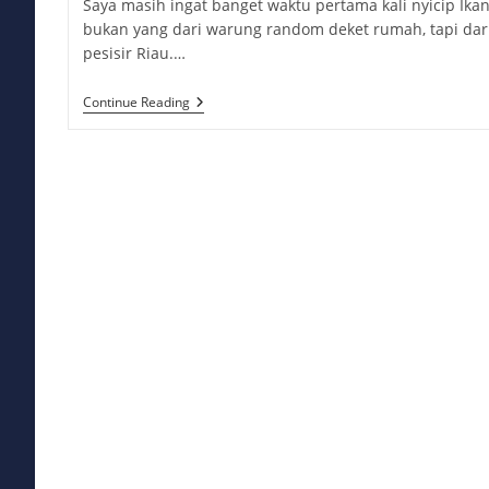
Saya masih ingat banget waktu pertama kali nyicip Ika
bukan yang dari warung random deket rumah, tapi dar
pesisir Riau.…
Ikan
Continue Reading
Asam
Pedas:
Kelezatan
Yang
Bikin
Nagih
Dari
Suapan
Pertama