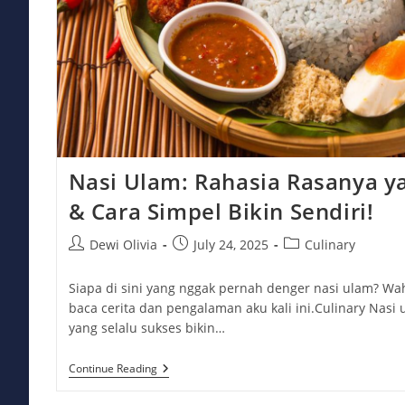
Nasi Ulam: Rahasia Rasanya y
& Cara Simpel Bikin Sendiri!
Post
Post
Post
Dewi Olivia
July 24, 2025
Culinary
author:
published:
category:
Siapa di sini yang nggak pernah denger nasi ulam? Wa
baca cerita dan pengalaman aku kali ini.Culinary Nasi
yang selalu sukses bikin…
Nasi
Continue Reading
Ulam:
Rahasia