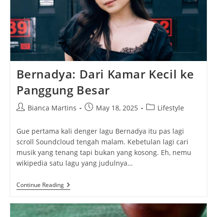
Bernadya: Dari Kamar Kecil ke
Panggung Besar
Post
Post
Post
Bianca Martins
May 18, 2025
Lifestyle
author:
published:
category:
Gue pertama kali denger lagu Bernadya itu pas lagi
scroll Soundcloud tengah malam. Kebetulan lagi cari
musik yang tenang tapi bukan yang kosong. Eh, nemu
wikipedia satu lagu yang judulnya…
Bernadya:
Continue Reading
Dari
Kamar
Kecil
Ke