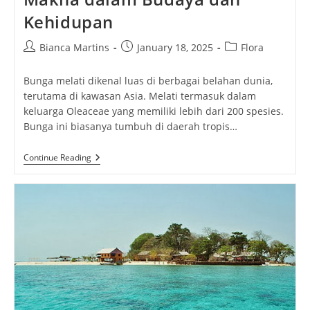
Kehidupan
Post
Post
Post
Bianca Martins
January 18, 2025
Flora
author:
published:
category:
Bunga melati dikenal luas di berbagai belahan dunia,
terutama di kawasan Asia. Melati termasuk dalam
keluarga Oleaceae yang memiliki lebih dari 200 spesies.
Bunga ini biasanya tumbuh di daerah tropis…
Bunga
Continue Reading
Melati:
Keindahan
Dan
Makna
Dalam
Budaya
Dan
Kehidupan