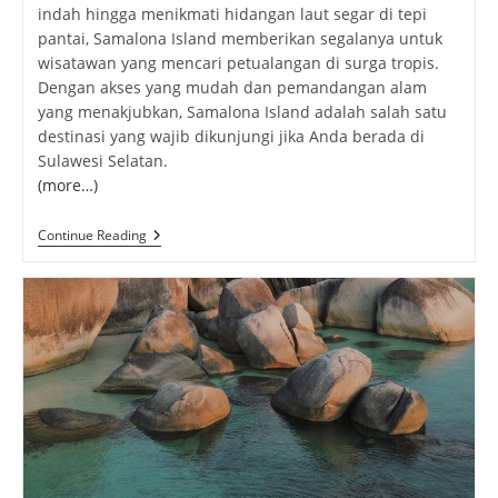
Pulau
Continue Reading
Samalona:
Surga
Tropis
Yang
Menyegarkan
Di
Sulawesi
Selatan
Pantai Tanjung Tinggi:
Keindahan Tersembunyi di
Belitung