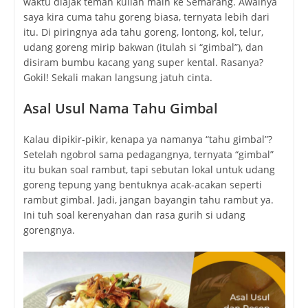
waktu diajak teman kuliah main ke Semarang. Awalnya
saya kira cuma tahu goreng biasa, ternyata lebih dari
itu. Di piringnya ada tahu goreng, lontong, kol, telur,
udang goreng mirip bakwan (itulah si “gimbal”), dan
disiram bumbu kacang yang super kental. Rasanya?
Gokil! Sekali makan langsung jatuh cinta.
Asal Usul Nama Tahu Gimbal
Kalau dipikir-pikir, kenapa ya namanya “tahu gimbal”?
Setelah ngobrol sama pedagangnya, ternyata “gimbal”
itu bukan soal rambut, tapi sebutan lokal untuk udang
goreng tepung yang bentuknya acak-acakan seperti
rambut gimbal. Jadi, jangan bayangin tahu rambut ya.
Ini tuh soal kerenyahan dan rasa gurih si udang
gorengnya.