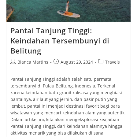
Post
Post
Post
Bianca Martins
August 29, 2024
Travels
author:
published:
category:
Pantai Tanjung Tinggi adalah salah satu permata
tersembunyi di Pulau Belitung, Indonesia. Terkenal
karena keindahan batu granit raksasa yang menghiasi
pantainya, air laut yang jernih, dan pasir putih yang
lembut, pantai ini menjadi destinasi favorit bagi para
wisatawan yang mencari keindahan alam yang autentik.
Dalam artikel ini, kita akan mengeksplorasi keajaiban
Pantai Tanjung Tinggi, dari keindahan alamnya hingga
aktivitas menarik yang bisa dilakukan di sana.
Pesona Batu Granit di Pantai Tanjung
Tinggi
Salah satu daya tarik utama Pantai Tanjung Tinggi
adalah batu-batu granit raksasa yang tersebar di
sepanjang pantainya. Batu-batu ini, yang telah