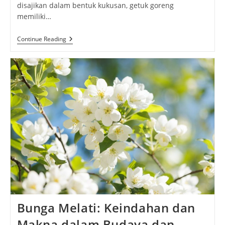
disajikan dalam bentuk kukusan, getuk goreng
memiliki…
Getuk
Continue Reading
Goreng:
Nikmatnya
Camilan
Tradisional
Yang
Menggoda
Bunga Melati: Keindahan dan
Makna dalam Budaya dan