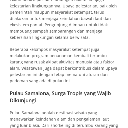
Beberapa kelompok masyarakat setempat juga
melakukan program penanaman kembali terumbu
karang yang rusak akibat aktivitas manusia atau faktor
alam. Wisatawan juga dapat berkontribusi dalam upaya
pelestarian ini dengan tetap mematuhi aturan dan
pedoman yang ada di pulau ini.
Pulau Samalona, Surga Tropis yang Wajib
Dikunjungi
Pulau Samalona adalah destinasi wisata yang
menawarkan keindahan alam dan pengalaman laut
yang luar biasa. Dari snorkeling di terumbu karang yang
indah hingga menikmati hidangan laut segar di tepi
pantai, Samalona Island memberikan segalanya untuk
wisatawan yang mencari petualangan di surga tropis.
Dengan akses yang mudah dan pemandangan alam
yang menakjubkan, Samalona Island adalah salah satu
destinasi yang wajib dikunjungi jika Anda berada di
Sulawesi Selatan.
(more…)