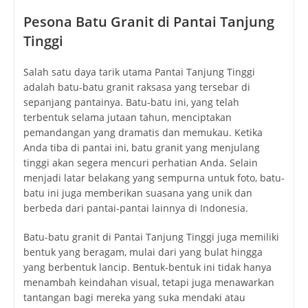
terbentuk selama jutaan tahun, menciptakan
pemandangan yang dramatis dan memukau. Ketika
Anda tiba di pantai ini, batu granit yang menjulang
tinggi akan segera mencuri perhatian Anda. Selain
menjadi latar belakang yang sempurna untuk foto, batu-
batu ini juga memberikan suasana yang unik dan
berbeda dari pantai-pantai lainnya di Indonesia.
Batu-batu granit di Pantai Tanjung Tinggi juga memiliki
bentuk yang beragam, mulai dari yang bulat hingga
yang berbentuk lancip. Bentuk-bentuk ini tidak hanya
menambah keindahan visual, tetapi juga menawarkan
tantangan bagi mereka yang suka mendaki atau
menjelajah. Dengan kata lain, batu-batu granit ini bukan
hanya objek visual, tetapi juga bagian dari pengalaman
petualangan di pantai ini.
Selain itu, posisi batu-batu granit yang sebagian
terendam air laut menciptakan kolam-kolam alami yang
tenang. Kolam-kolam ini sangat ideal untuk berenang
atau sekadar berendam sambil menikmati