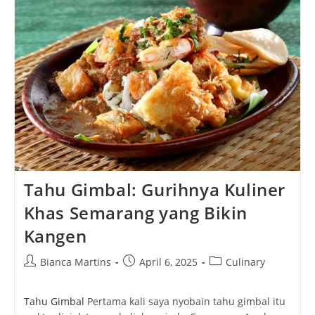
Panggung
Besar
Tahu Gimbal: Gurihnya Kuliner
Khas Semarang yang Bikin
Kangen
Post
Post
Post
Bianca Martins
April 6, 2025
Culinary
author:
published:
category:
Tahu Gimbal
Pertama kali saya nyobain tahu gimbal itu