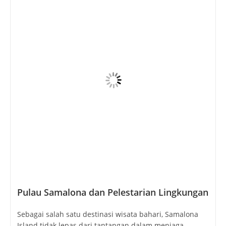
Pulau Samalona dan Pelestarian Lingkungan
Sebagai salah satu destinasi wisata bahari, Samalona
Island tidak lepas dari tantangan dalam menjaga
kelestarian lingkungannya. Upaya pelestarian, baik oleh
pemerintah maupun masyarakat setempat, terus
dilakukan untuk menjaga keindahan bawah laut dan
ekosistem pantai. Pengunjung diimbau untuk tidak
membuang sampah sembarangan dan menjaga
kebersihan lingkungan selama berwisata.