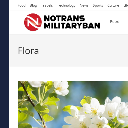
Skip
Food
Blog
Travels
Technology
News
Sports
Culture
Lif
to
content
Food
Flora