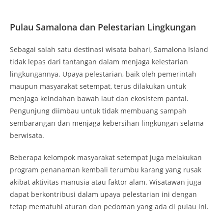
menjaga keindahan bawah laut dan ekosistem pantai.
Pengunjung diimbau untuk tidak membuang sampah
sembarangan dan menjaga kebersihan lingkungan selama
berwisata.
Beberapa kelompok masyarakat setempat juga melakukan
program penanaman kembali terumbu karang yang rusak
akibat aktivitas manusia atau faktor alam. Wisatawan juga
dapat berkontribusi dalam upaya pelestarian ini dengan
tetap mematuhi aturan dan pedoman yang ada di pulau ini.
Pulau Samalona, Surga Tropis yang Wajib
Dikunjungi
Pulau Samalona adalah destinasi wisata yang menawarkan
keindahan alam dan pengalaman laut yang luar biasa. Dari
snorkeling di terumbu karang yang indah hingga menikmati
hidangan laut segar di tepi pantai, Samalona Island