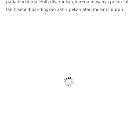
pada hari kerja lebih disarankan, karena biasanya pulau ini
lebih sepi dibandingkan akhir pekan atau musim liburan.
Pulau Samalona dan Pelestarian Lingkungan
Sebagai salah satu destinasi wisata bahari, Samalona Island
tidak lepas dari tantangan dalam menjaga kelestarian
lingkungannya. Upaya pelestarian, baik oleh pemerintah
maupun masyarakat setempat, terus dilakukan untuk