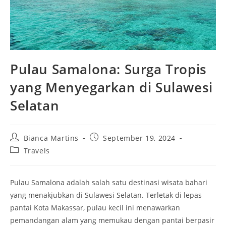
Pulau Samalona: Surga Tropis
yang Menyegarkan di Sulawesi
Selatan
Post
Post
Bianca Martins
September 19, 2024
author:
published:
Post
Travels
category:
Pulau Samalona adalah salah satu destinasi wisata bahari
yang menakjubkan di Sulawesi Selatan. Terletak di lepas
pantai Kota Makassar, pulau kecil ini menawarkan
pemandangan alam yang memukau dengan pantai berpasir