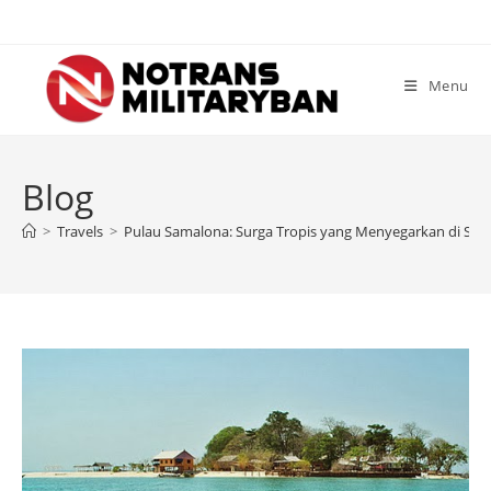
Skip
to
content
Menu
Blog
>
Travels
>
Pulau Samalona: Surga Tropis yang Menyegarkan di Sula