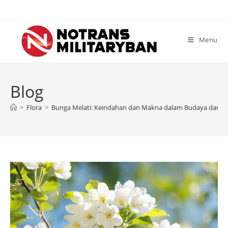
Skip
to
content
Menu
Blog
>
Flora
>
Bunga Melati: Keindahan dan Makna dalam Budaya dan K