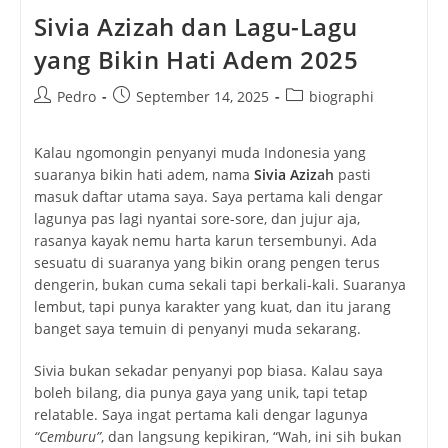
Sivia Azizah dan Lagu-Lagu
yang Bikin Hati Adem 2025
Post
Post
Post
Pedro
September 14, 2025
biographi
author:
published:
category:
Kalau ngomongin penyanyi muda Indonesia yang
suaranya bikin hati adem, nama
Sivia Aziz
ah
pasti
masuk daftar utama saya. Saya pertama kali dengar
lagunya pas lagi nyantai sore-sore, dan jujur aja,
rasanya kayak nemu harta karun tersembunyi. Ada
sesuatu di suaranya yang bikin orang pengen terus
dengerin, bukan cuma sekali tapi berkali-kali. Suaranya
lembut, tapi punya karakter yang kuat, dan itu jarang
banget saya temuin di penyanyi muda sekarang.
Sivia bukan sekadar penyanyi pop biasa. Kalau saya
boleh bilang, dia punya gaya yang unik, tapi tetap
relatable. Saya ingat pertama kali dengar lagunya
“Cemburu”
, dan langsung kepikiran, “Wah, ini sih bukan