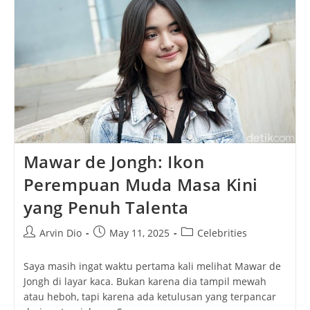
Inspiratif
Konten
Kreator
Muda
Indonesia
Mawar de Jongh: Ikon
Perempuan Muda Masa Kini
yang Penuh Talenta
Post
Post
Post
Arvin Dio
May 11, 2025
Celebrities
author:
published:
category:
Saya masih ingat waktu pertama kali melihat Mawar de
Jongh di layar kaca. Bukan karena dia tampil mewah
atau heboh, tapi karena ada ketulusan yang terpancar