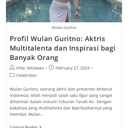
Wulan Guritno
Profil Wulan Guritno: Aktris
Multitalenta dan Inspirasi bagi
Banyak Orang
Post
Post
Irfan Setiawan
February 27, 2024
author:
published:
Post
Celebrities
category:
Wulan Guritno, seorang aktris dan presenter terkenal
Indonesia, telah menjadi salah satu figur yang sangat
dihormati dalam industri hiburan Tanah Air. Dengan
bakatnya yang multitalenta dan kepribadiannya yang
memikat, Wulan…
Profil
Continue Reading