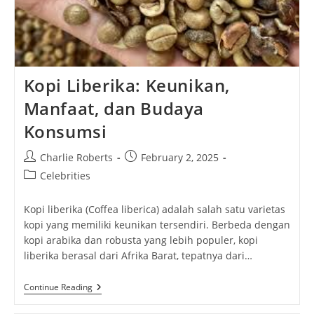
Kopi Liberika: Keunikan,
Manfaat, dan Budaya
Konsumsi
Post
Post
Charlie Roberts
February 2, 2025
author:
published:
Post
Celebrities
category:
Kopi liberika (Coffea liberica) adalah salah satu varietas
kopi yang memiliki keunikan tersendiri. Berbeda dengan
kopi arabika dan robusta yang lebih populer, kopi
liberika berasal dari Afrika Barat, tepatnya dari…
Kopi
Continue Reading
Liberika:
Keunikan,