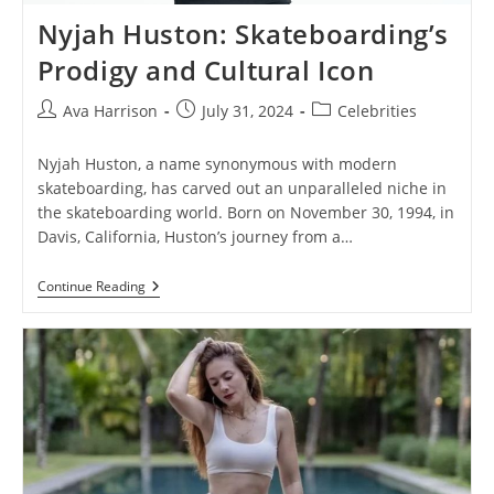
Nyjah Huston: Skateboarding’s
Prodigy and Cultural Icon
Post
Post
Post
Ava Harrison
July 31, 2024
Celebrities
author:
published:
category:
Nyjah Huston, a name synonymous with modern
skateboarding, has carved out an unparalleled niche in
the skateboarding world. Born on November 30, 1994, in
Davis, California, Huston’s journey from a…
Nyjah
Continue Reading
Huston:
Skateboarding’s
Prodigy
And
Cultural
Icon