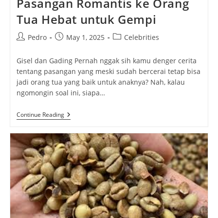
Pasangan Romantis ke Orang
Tua Hebat untuk Gempi
Post
Post
Post
Pedro
May 1, 2025
Celebrities
author:
published:
category:
Gisel dan Gading Pernah nggak sih kamu denger cerita
tentang pasangan yang meski sudah bercerai tetap bisa
jadi orang tua yang baik untuk anaknya? Nah, kalau
ngomongin soal ini, siapa…
Gisel
Continue Reading
Dan
Gading:
Dari
Pasangan
Romantis
Ke
Orang
Tua
Hebat
Untuk
Gempi