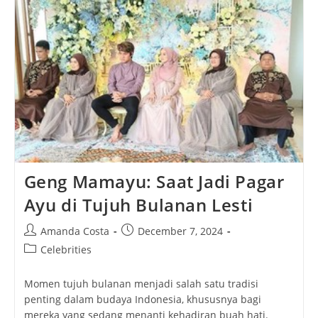
Manfaat,
Dan
Budaya
Konsumsi
Geng Mamayu: Saat Jadi Pagar
Ayu di Tujuh Bulanan Lesti
Post
Post
Amanda Costa
December 7, 2024
author:
published:
Post
Celebrities
category:
Momen tujuh bulanan menjadi salah satu tradisi
penting dalam budaya Indonesia, khususnya bagi
mereka yang sedang menanti kehadiran buah hati.