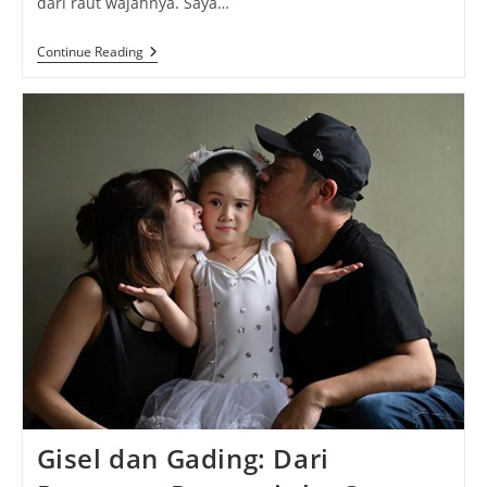
dari raut wajahnya. Saya…
Mawar
Continue Reading
De
Jongh:
Ikon
Perempuan
Muda
Masa
Kini
Yang
Penuh
Talenta
Gisel dan Gading: Dari