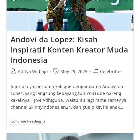
Andovi da Lopez: Kisah
Inspiratif Konten Kreator Muda
Indonesia
Post
Post
Post
Aditya Widjaja
May 29, 2025
Celebrities
author:
published:
category:
Jujur aja ya, pertama kali gue dengar nama Andovi da
Lopez, yang langsung kebayang tuh YouTube bareng
kakaknya—Jovi Adhiguna. Waktu itu lagi rame-ramenya
channel SkinnyIndonesian24, dan gue pikir, ini anak…
Andovi
Continue Reading
Da
Lopez:
Kisah