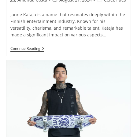
author:
published:
category:
Janne Kataja is a name that resonates deeply within the
Finnish entertainment industry. Known for his
versatility, charisma, and remarkable talent, Kataja has
made a significant impact on various aspects…
Janne
Continue Reading
Kataja:
A
Versatile
Talent
In
Finnish
Entertainment