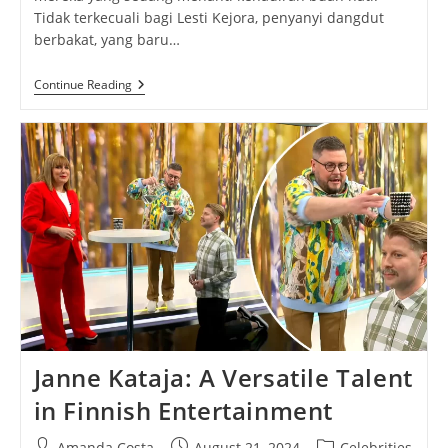
Tidak terkecuali bagi Lesti Kejora, penyanyi dangdut
berbakat, yang baru…
Geng
Continue Reading
Mamayu:
Saat
Jadi
Pagar
Ayu
Di
Tujuh
Bulanan
Lesti
Janne Kataja: A Versatile Talent
in Finnish Entertainment
Post
Post
Post
Amanda Costa
August 21, 2024
Celebrities