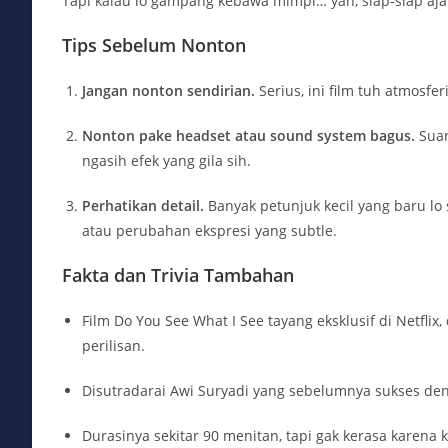
Tapi kalau lo gampang kebawa mimpi… yah, siap-siap aja.
Tips Sebelum Nonton
Jangan nonton sendirian.
Serius, ini film tuh atmosfe
Nonton pake headset atau sound system bagus.
Suar
ngasih efek yang gila sih.
Perhatikan detail.
Banyak petunjuk kecil yang baru lo 
atau perubahan ekspresi yang subtle.
Fakta dan Trivia Tambahan
Film Do You See What I See tayang eksklusif di Netflix,
perilisan.
Disutradarai Awi Suryadi yang sebelumnya sukses de
Durasinya sekitar 90 menitan, tapi gak kerasa karena 