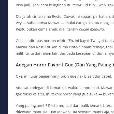
Bisa jadi. Tapi cara keinginan itu terwujud tuh… wah, gak
Dia jatuh cinta sama Restu. Cowok ini sopan, perhatian, d
Vey — sahabatnya Mawar — mulai curiga. Lo tau dong, sa
Restu bukan cuma aneh, dia literally
bukan manusia
.
Gue sendiri pas nonton mikir, “Eh, ini kayak Twilight tapi
Mawar dan Restu bukan cuma cinta-cintaan remaja, tapi
milih cinta dari alam lain daripada kesepian di dunia nya
Adegan Horor Favorit Gue (Dan Yang Paling 
Oke, ini jujur bagian yang bikin gue gak bisa tidur cepet.
Ada satu adegan di kamar kos waktu lampu mati. Mawar 
gak fokus ke situ. Ini teknik horor yang gue suka — buk
Yang paling aneh? Restu muncul dari balik lemari. Litera
dilewatin manusia. Dan Mawar? Dia senyum manis aja, seol