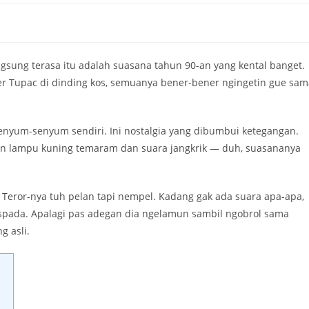
ngsung terasa itu adalah suasana tahun 90-an yang kental banget.
ter Tupac di dinding kos, semuanya bener-bener ngingetin gue sam
 senyum-senyum sendiri. Ini nostalgia yang dibumbui ketegangan.
gan lampu kuning temaram dan suara jangkrik — duh, suasananya
. Teror-nya tuh pelan tapi nempel. Kadang gak ada suara apa-apa,
aspada. Apalagi pas adegan dia ngelamun sambil ngobrol sama
g asli.