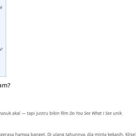
el
a?
lam?
asuk akal — tapi justru bikin film
Do You See What I See
unik
gerasa hampa banget. Di ulang tahunnya, dia minta kekasih. Klise