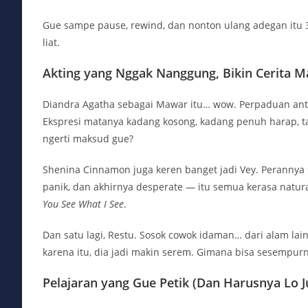
Gue sampe pause, rewind, dan nonton ulang adegan itu 3 
liat.
Akting yang Nggak Nanggung, Bikin Cerita 
Diandra Agatha sebagai Mawar itu… wow. Perpaduan anta
Ekspresi matanya kadang kosong, kadang penuh harap, ta
ngerti maksud gue?
Shenina Cinnamon juga keren banget jadi Vey. Perannya s
panik, dan akhirnya desperate — itu semua kerasa natur
You See What I See
.
Dan satu lagi, Restu. Sosok cowok idaman… dari alam lain.
karena itu, dia jadi makin serem. Gimana bisa sesempurna
Pelajaran yang Gue Petik (Dan Harusnya Lo J