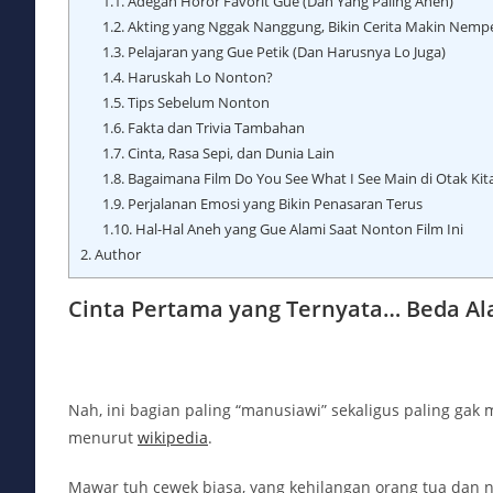
1.1.
Adegan Horor Favorit Gue (Dan Yang Paling Aneh)
1.2.
Akting yang Nggak Nanggung, Bikin Cerita Makin Nemp
1.3.
Pelajaran yang Gue Petik (Dan Harusnya Lo Juga)
1.4.
Haruskah Lo Nonton?
1.5.
Tips Sebelum Nonton
1.6.
Fakta dan Trivia Tambahan
1.7.
Cinta, Rasa Sepi, dan Dunia Lain
1.8.
Bagaimana Film Do You See What I See Main di Otak Kit
1.9.
Perjalanan Emosi yang Bikin Penasaran Terus
1.10.
Hal-Hal Aneh yang Gue Alami Saat Nonton Film Ini
2.
Author
Cinta Pertama yang Ternyata… Beda A
Nah, ini bagian paling “manusiawi” sekaligus paling gak m
menurut
wikipedia
.
Mawar tuh cewek biasa, yang kehilangan orang tua dan n