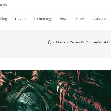
estyle
Blog
Travels
Technology
News
Sports
Culture
>
Movie
>
Review Do You See What I 