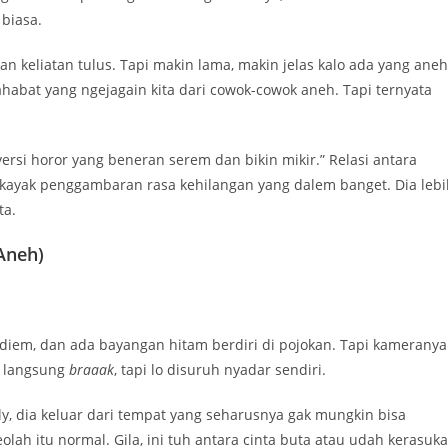
 biasa.
an keliatan tulus. Tapi makin lama, makin jelas kalo ada yang aneh
habat yang ngejagain kita dari cowok-cowok aneh. Tapi ternyata
 versi horor yang beneran serem dan bikin mikir.” Relasi antara
 kayak penggambaran rasa kehilangan yang dalem banget. Dia lebi
ta.
Aneh)
diem, dan ada bayangan hitam berdiri di pojokan. Tapi kameranya
an langsung
braaak
, tapi lo disuruh nyadar sendiri.
lly, dia keluar dari tempat yang seharusnya gak mungkin bisa
ah itu normal. Gila, ini tuh antara cinta buta atau udah kerasuka