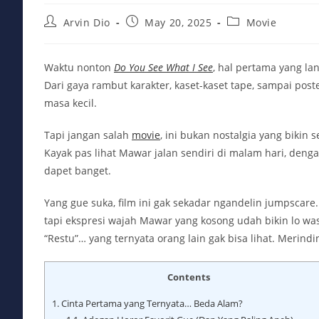
Post
Post
Post
Arvin Dio
May 20, 2025
Movie
author:
published:
category:
Waktu nonton
Do You See What I See
, hal pertama yang la
Dari gaya rambut karakter, kaset-kaset tape, sampai pos
masa kecil.
Tapi jangan salah
movie
, ini bukan nostalgia yang bikin
Kayak pas lihat Mawar jalan sendiri di malam hari, den
dapet banget.
Yang gue suka, film ini gak sekadar ngandelin jumpscare
tapi ekspresi wajah Mawar yang kosong udah bikin lo w
“Restu”… yang ternyata orang lain gak bisa lihat. Merindin
Contents
1.
Cinta Pertama yang Ternyata… Beda Alam?