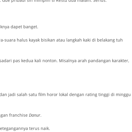
 Gue pribadi sih mimpiin si Restu dua malam. Serius.
riknya dapet banget.
a-suara halus kayak bisikan atau langkah kaki di belakang tuh
sadari pas kedua kali nonton. Misalnya arah pandangan karakter,
 dan jadi salah satu film horor lokal dengan rating tinggi di minggu
ngan franchise
Danur
.
ketegangannya terus naik.