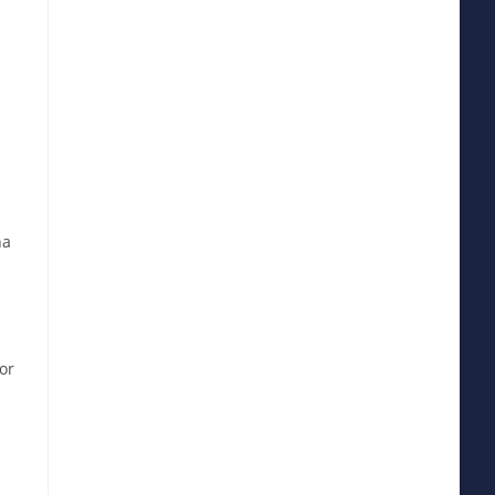
na
or