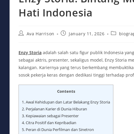
Hati Indonesia
Post
Post
Post
Ava Harrison
January 11, 2026
biogra
author:
published:
category:
Enzy Storia
adalah salah satu figur publik Indonesia yan
sebagai aktris, presenter, sekaligus model, Enzy Storia 
kalangan. Kariernya yang terus berkembang membuktikan 
sosok pekerja keras dengan dedikasi tinggi terhadap prof
Contents
1.
Awal Kehidupan dan Latar Belakang Enzy Storia
2.
Perjalanan Karier di Dunia Hiburan
3.
Kepiawaian sebagai Presenter
4.
Citra Positif dan Kepribadian
5.
Peran di Dunia Perfilman dan Sinetron