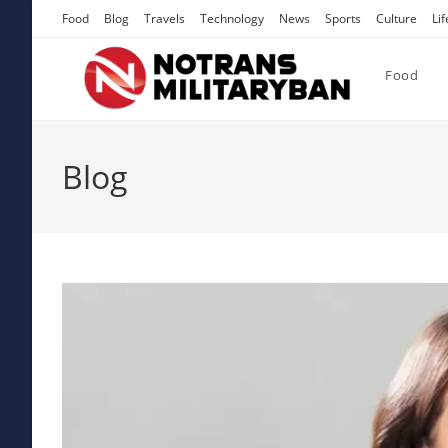
Skip
Food
Blog
Travels
Technology
News
Sports
Culture
Lif
to
content
Food
Blog