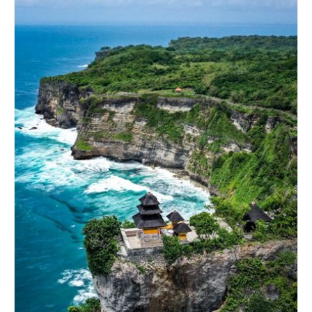
Arsitektur
Dan
Spiritualitas
Di
Bangkok