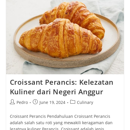
Meriah
Penuh
Warna
Croissant Perancis: Kelezatan
Kuliner dari Negeri Anggur
Post
Post
Post
Pedro
June 19, 2024
Culinary
author:
published:
category:
Croissant Perancis Pendahuluan Croissant Perancis
adalah salah satu roti yang mewakili keragaman dan
lezatnya kuliner Perancis. Croissant adalah jenis