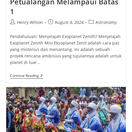
Petualangan Melampaui Batas
1
Post
Post
Post
Henry Wilson
August 4, 2024
Astronomy
author:
published:
category:
Pendahuluan: Menjelajah Exoplanet Zenith? Menjelajah
Exoplanet Zenith Misi Eksoplanet Zenit adalah cara pas
yang misterius dan menantang. Ini adalah sebuah
proyek rencana amibisius yang tujulannya adalah untuk
planet di luar…
Menjelajah
Continue Reading
Exoplanet
Zenith:
Petualangan
Melampaui
Batas
1