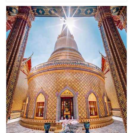
Kuno:
Jejak
Kemegahan
Sejarah
Yang
Terlupakan