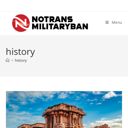
Skip
to
content
Menu
history
>
history