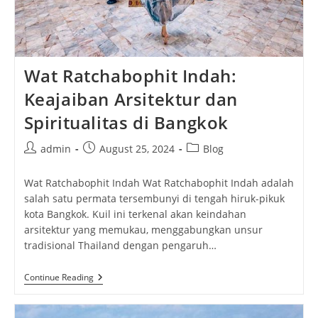
Wat Ratchabophit Indah:
Keajaiban Arsitektur dan
Spiritualitas di Bangkok
Post
Post
Post
admin
August 25, 2024
Blog
author:
published:
category:
Wat Ratchabophit Indah Wat Ratchabophit Indah adalah
salah satu permata tersembunyi di tengah hiruk-pikuk
kota Bangkok. Kuil ini terkenal akan keindahan
arsitektur yang memukau, menggabungkan unsur
tradisional Thailand dengan pengaruh…
Wat
Continue Reading
Ratchabophit
Indah:
Keajaiban