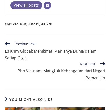
View all posts
TAGS
:
CROISANT
,
HISTORY
,
KULINER
Read
Previous Post
more
Es Krim Global: Menikmati Manisnya Dunia dalam
articles
Setiap Gigit
Next Post
Pho Vietnam: Mangkuk Kehangatan dari Negeri
Paman Ho
YOU MIGHT ALSO LIKE