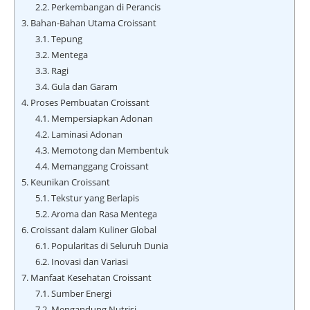
2.2.
Perkembangan di Perancis
3.
Bahan-Bahan Utama Croissant
3.1.
Tepung
3.2.
Mentega
3.3.
Ragi
3.4.
Gula dan Garam
4.
Proses Pembuatan Croissant
4.1.
Mempersiapkan Adonan
4.2.
Laminasi Adonan
4.3.
Memotong dan Membentuk
4.4.
Memanggang Croissant
5.
Keunikan Croissant
5.1.
Tekstur yang Berlapis
5.2.
Aroma dan Rasa Mentega
6.
Croissant dalam Kuliner Global
6.1.
Popularitas di Seluruh Dunia
6.2.
Inovasi dan Variasi
7.
Manfaat Kesehatan Croissant
7.1.
Sumber Energi
7.2.
Mengandung Nutrisi