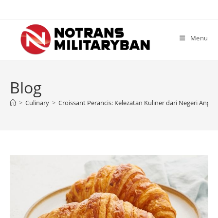
Skip
to
content
Menu
Blog
>
Culinary
>
Croissant Perancis: Kelezatan Kuliner dari Negeri Anggu