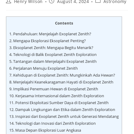
Post
Post
Post
Henry Wilson
August 4, 2024
Astronomy
author:
published:
category:
Contents
1.
Pendahuluan: Menjelajah Exoplanet Zenith?
2.
Mengapa Eksplorasi Eksoplanet Penting?
3.
Eksoplanet Zenith: Mengapa Begitu Menarik?
4.
Teknologi di Balik Exoplanet Zenith Exploration
5.
Tantangan dalam Menjelajahi Exoplanet Zenith
6.
Perjalanan Menuju Exoplanet Zenith
7.
Kehidupan di Exoplanet Zenith: Mungkinkah Ada Hewan?
8.
Menjelajahi Keanekaragaman Hayati di Exoplanet Zenith
9.
Implikasi Penemuan Hewan di Exoplanet Zenith
10.
Kerjasama Internasional dalam Zenith Exploration
11.
Potensi Eksploitasi Sumber Daya di Exoplanet Zenith
12.
Dampak Lingkungan dan Etika dalam Zenith Exploration
13.
Inspirasi dari Exoplanet Zenith untuk Generasi Mendatang
14.
Teknologi dan Inovasi dari Zenith Exploration
15.
Masa Depan Eksplorasi Luar Angkasa