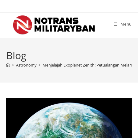
Skip
to
content
Menu
Blog
>
Astronomy
>
Menjelajah Exoplanet Zenith: Petualangan Melampau