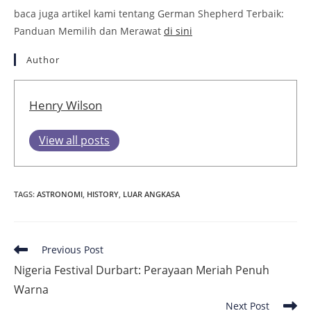
baca juga artikel kami tentang German Shepherd Terbaik:
Panduan Memilih dan Merawat
di sini
Author
Henry Wilson
View all posts
TAGS
:
ASTRONOMI
,
HISTORY
,
LUAR ANGKASA
Read
Previous Post
more
Nigeria Festival Durbart: Perayaan Meriah Penuh
articles
Warna
Next Post