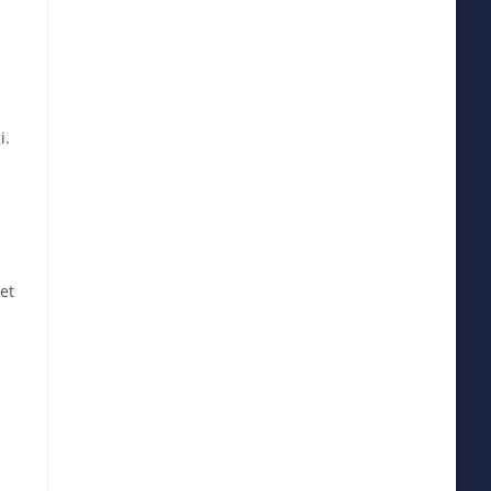
i.
et