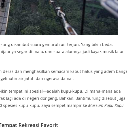
ngsung disambut suara gemuruh air terjun. Yang bikin beda,
 hijaunya segar di mata, dan suara alamnya jadi kayak musik latar
atuh deras dan menghasilkan semacam kabut halus yang adem bang
elihatin air jatuh dan ngerasa damai.
bikin tempat ini spesial—adalah
kupu-kupu
. Di mana-mana ada
k lagi ada di negeri dongeng. Bahkan, Bantimurung disebut juga
00 spesies kupu-kupu. Saya sempet mampir ke
Museum Kupu-Kupu
empat Rekreasi Favorit