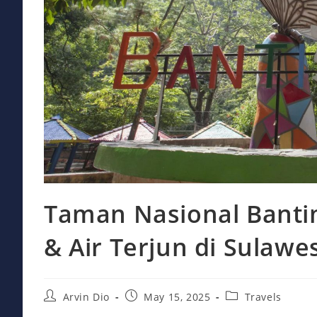
Taman Nasional Banti
& Air Terjun di Sulawe
Post
Post
Post
Arvin Dio
May 15, 2025
Travels
author:
published:
category: