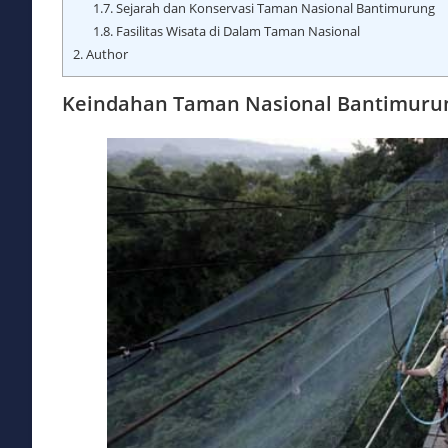
1.7.
Sejarah dan Konservasi Taman Nasional Bantimurung
1.8.
Fasilitas Wisata di Dalam Taman Nasional
2.
Author
Keindahan Taman Nasional Bantimurun