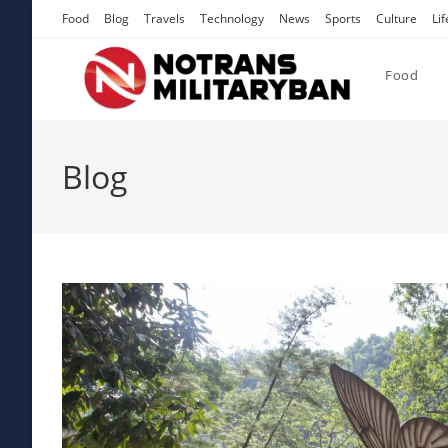
Skip
Food
Blog
Travels
Technology
News
Sports
Culture
Lif
to
content
Food
Blog