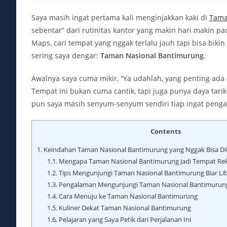
Saya masih ingat pertama kali menginjakkan kaki di
Tama
sebentar” dari rutinitas kantor yang makin hari makin p
Maps, cari tempat yang nggak terlalu jauh tapi bisa biki
sering saya dengar:
Taman Nasional Bantimurung
.
Awalnya saya cuma mikir, “Ya udahlah, yang penting ada a
Tempat ini bukan cuma cantik, tapi juga punya daya tari
pun saya masih senyum-senyum sendiri tiap ingat penga
Contents
1.
Keindahan Taman Nasional Bantimurung yang Nggak Bisa Di
1.1.
Mengapa Taman Nasional Bantimurung Jadi Tempat Rekr
1.2.
Tips Mengunjungi Taman Nasional Bantimurung Biar Li
1.3.
Pengalaman Mengunjungi Taman Nasional Bantimurung 
1.4.
Cara Menuju ke Taman Nasional Bantimurung
1.5.
Kuliner Dekat Taman Nasional Bantimurung
1.6.
Pelajaran yang Saya Petik dari Perjalanan Ini