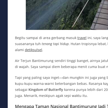
Begitu sampai di area gerbang masuk
travel
ini, saya la
suasananya tuh
tenang tapi hidup
. Hutan tropisnya lebat,
alami
detiksulsel
.
Air Terjun Bantimurung sendiri tinggi banget, airnya j
di wajah. Saya sampai diem beberapa menit cuma buat ng
Tapi yang paling saya inget—dan mungkin ini juga yang 
kupu-kupu warna-warni beterbangan bebas. Rasanya kaya
sebagai
Kingdom of Butterfly
karena punya lebih dari 2
juga. Menarik, meskipun agak sepi waktu itu.
Mengapa Taman Nasional Bantimurung Jadi T