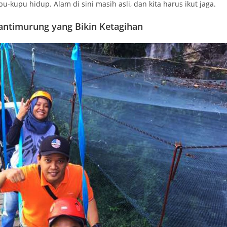
upu hidup. Alam di sini masih asli, dan kita harus ikut jaga.
ntimurung yang Bikin Ketagihan