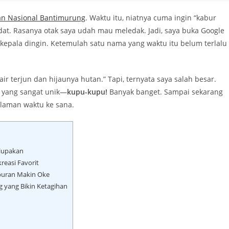
n Nasional Bantimurung
. Waktu itu, niatnya cuma ingin “kabur
adat. Rasanya otak saya udah mau meledak. Jadi, saya buka Google
n kepala dingin. Ketemulah satu nama yang waktu itu belum terlalu
ir terjun dan hijaunya hutan.” Tapi, ternyata saya salah besar.
k yang sangat unik—
kupu-kupu!
Banyak banget. Sampai sekarang
laman waktu ke sana.
lupakan
easi Favorit
buran Makin Oke
yang Bikin Ketagihan