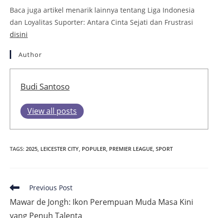
Baca juga artikel menarik lainnya tentang Liga Indonesia
dan Loyalitas Suporter: Antara Cinta Sejati dan Frustrasi
disini
Author
Budi Santoso
View all posts
TAGS
:
2025
,
LEICESTER CITY
,
POPULER
,
PREMIER LEAGUE
,
SPORT
Read
Previous Post
more
Mawar de Jongh: Ikon Perempuan Muda Masa Kini
articles
yang Penuh Talenta