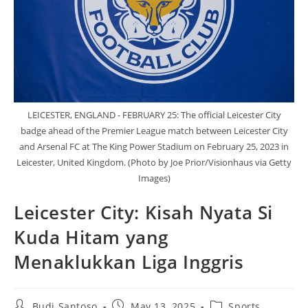
LEICESTER, ENGLAND - FEBRUARY 25: The official Leicester City
badge ahead of the Premier League match between Leicester City
and Arsenal FC at The King Power Stadium on February 25, 2023 in
Leicester, United Kingdom. (Photo by Joe Prior/Visionhaus via Getty
Images)
Leicester City: Kisah Nyata Si
Kuda Hitam yang
Menaklukkan Liga Inggris
Post
Post
Post
Budi Santoso
May 13, 2025
Sports