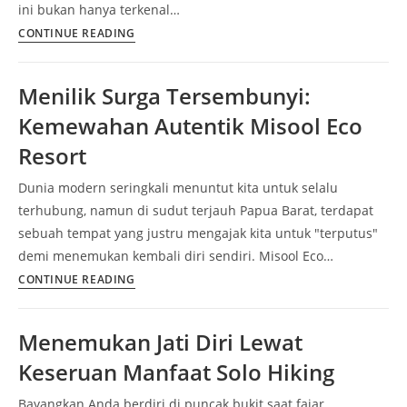
ini bukan hanya terkenal…
Firenze,
CONTINUE READING
Surga
Wisata
Menilik Surga Tersembunyi:
Italia
Kemewahan Autentik Misool Eco
yang
Sulit
Resort
Dilupakan
Dunia modern seringkali menuntut kita untuk selalu
terhubung, namun di sudut terjauh Papua Barat, terdapat
sebuah tempat yang justru mengajak kita untuk "terputus"
demi menemukan kembali diri sendiri. Misool Eco…
Menilik
CONTINUE READING
Surga
Tersembunyi:
Menemukan Jati Diri Lewat
Kemewahan
Keseruan Manfaat Solo Hiking
Autentik
Misool
Bayangkan Anda berdiri di puncak bukit saat fajar