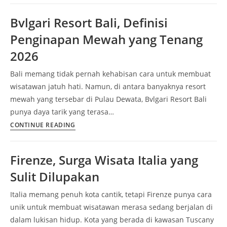
Kuil
Bvlgari Resort Bali, Definisi
Bersejarah
Penginapan Mewah yang Tenang
yang
Jadi
2026
Ikon
Bali memang tidak pernah kehabisan cara untuk membuat
Wisata
wisatawan jatuh hati. Namun, di antara banyaknya resort
Malaysia
mewah yang tersebar di Pulau Dewata, Bvlgari Resort Bali
punya daya tarik yang terasa…
Bvlgari
CONTINUE READING
Resort
Bali,
Firenze, Surga Wisata Italia yang
Definisi
Sulit Dilupakan
Penginapan
Mewah
Italia memang penuh kota cantik, tetapi Firenze punya cara
yang
unik untuk membuat wisatawan merasa sedang berjalan di
Tenang
dalam lukisan hidup. Kota yang berada di kawasan Tuscany
2026