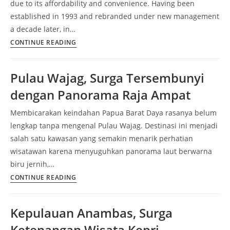
due to its affordability and convenience. Having been
established in 1993 and rebranded under new management
a decade later, in…
AirAsia
CONTINUE READING
Airlines:
Revolutionizing
Pulau Wajag, Surga Tersembunyi
Air
dengan Panorama Raja Ampat
Travel
with
Membicarakan keindahan Papua Barat Daya rasanya belum
Affordable
lengkap tanpa mengenal Pulau Wajag. Destinasi ini menjadi
Fares
salah satu kawasan yang semakin menarik perhatian
wisatawan karena menyuguhkan panorama laut berwarna
biru jernih,…
Pulau
CONTINUE READING
Wajag,
Surga
Kepulauan Anambas, Surga
Tersembunyi
Ketenangan Wisata Kepri
dengan