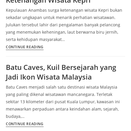
Panorama
Kepulauan Anambas surga ketenangan wisata Kepri bukan
Raja
sekadar ungkapan untuk menarik perhatian wisatawan.
Ampat
Julukan tersebut lahir dari pengalaman banyak pelancong
yang menemukan keheningan, laut berwarna biru jernih,
serta kehidupan masyarakat…
Kepulauan
CONTINUE READING
Anambas,
Surga
Batu Caves, Kuil Bersejarah yang
Ketenangan
Jadi Ikon Wisata Malaysia
Wisata
Kepri
Batu Caves menjadi salah satu destinasi wisata Malaysia
yang paling dikenal wisatawan mancanegara. Terletak
sekitar 13 kilometer dari pusat Kuala Lumpur, kawasan ini
menawarkan perpaduan antara keindahan alam, sejarah,
budaya,…
Batu
CONTINUE READING
Caves,