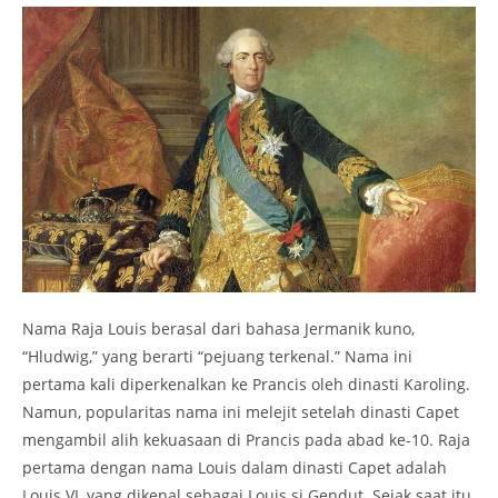
Nama Raja Louis berasal dari bahasa Jermanik kuno,
“Hludwig,” yang berarti “pejuang terkenal.” Nama ini
pertama kali diperkenalkan ke Prancis oleh dinasti Karoling.
Namun, popularitas nama ini melejit setelah dinasti Capet
mengambil alih kekuasaan di Prancis pada abad ke-10. Raja
pertama dengan nama Louis dalam dinasti Capet adalah
Louis VI, yang dikenal sebagai Louis si Gendut. Sejak saat itu,