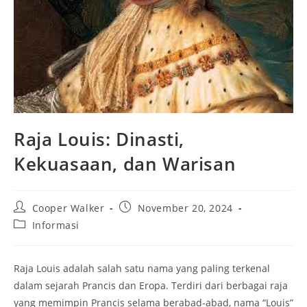
Raja Louis: Dinasti,
Kekuasaan, dan Warisan
Post
Post
Cooper Walker
November 20, 2024
author:
published:
Post
Informasi
category:
Raja Louis adalah salah satu nama yang paling terkenal
dalam sejarah Prancis dan Eropa. Terdiri dari berbagai raja
yang memimpin Prancis selama berabad-abad, nama “Louis”