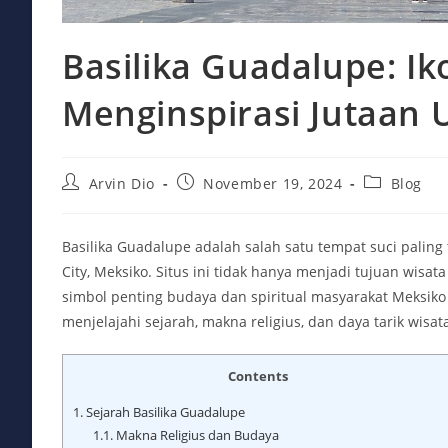
Basilika Guadalupe: Ik
Menginspirasi Jutaan 
Post
Post
Post
Arvin Dio
November 19, 2024
Blog
author:
published:
category:
Basilika Guadalupe adalah salah satu tempat suci paling t
City, Meksiko. Situs ini tidak hanya menjadi tujuan wisat
simbol penting budaya dan spiritual masyarakat Meksiko se
menjelajahi sejarah, makna religius, dan daya tarik wisat
Contents
1.
Sejarah Basilika Guadalupe
1.1.
Makna Religius dan Budaya