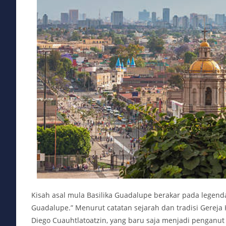
Kisah asal mula Basilika Guadalupe berakar pada legen
Guadalupe.” Menurut catatan sejarah dan tradisi Gereja 
Diego Cuauhtlatoatzin, yang baru saja menjadi penganu