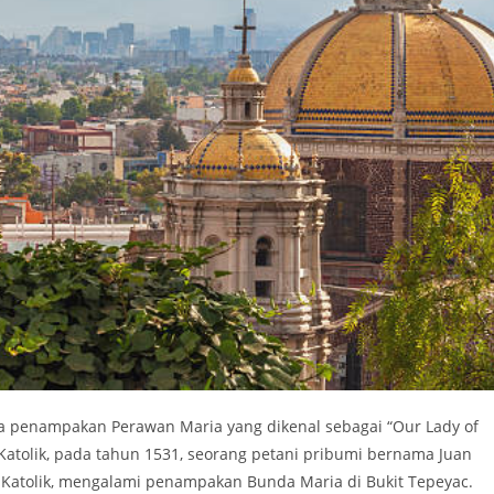
da penampakan Perawan Maria yang dikenal sebagai “Our Lady of
Katolik, pada tahun 1531, seorang petani pribumi bernama Juan
t Katolik, mengalami penampakan Bunda Maria di Bukit Tepeyac.