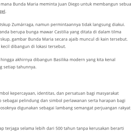
, di mana Bunda Maria meminta Juan Diego untuk membangun sebu
gel
.
skup Zumárraga, namun permintaannya tidak langsung diakui.
da berupa bunga mawar Castilia yang ditata di dalam tilma
 Uskup, gambar Bunda Maria secara ajaib muncul di kain tersebut.
 kecil dibangun di lokasi tersebut.
hingga akhirnya dibangun Basilika modern yang kita kenal
g setiap tahunnya.
simbol kepercayaan, identitas, dan persatuan bagi masyarakat
 sebagai pelindung dan simbol perlawanan serta harapan bagi
, sosoknya digunakan sebagai lambang semangat perjuangan rakyat
p terjaga selama lebih dari 500 tahun tanpa kerusakan berarti