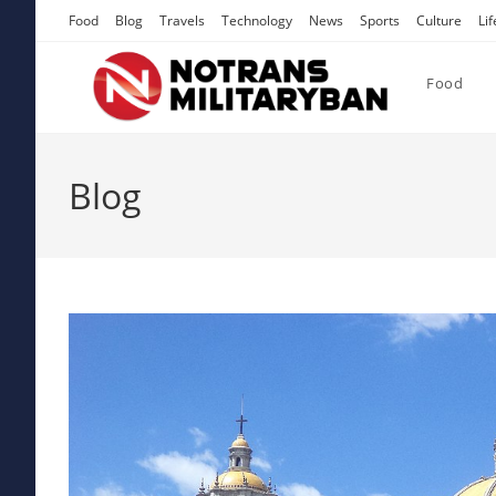
Skip
Food
Blog
Travels
Technology
News
Sports
Culture
Lif
to
content
Food
Blog