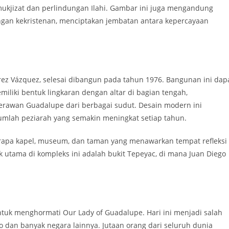
mukjizat dan perlindungan Ilahi. Gambar ini juga mengandung
ngan kekristenan, menciptakan jembatan antara kepercayaan
írez Vázquez, selesai dibangun pada tahun 1976. Bangunan ini dap
liki bentuk lingkaran dengan altar di bagian tengah,
rawan Guadalupe dari berbagai sudut. Desain modern ini
mlah peziarah yang semakin meningkat setiap tahun.
eberapa kapel, museum, dan taman yang menawarkan tempat refleksi
k utama di kompleks ini adalah bukit Tepeyac, di mana Juan Diego
tuk menghormati Our Lady of Guadalupe. Hari ini menjadi salah
o dan banyak negara lainnya. Jutaan orang dari seluruh dunia