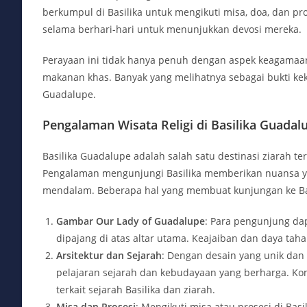
berkumpul di Basilika untuk mengikuti misa, doa, dan pr
selama berhari-hari untuk menunjukkan devosi mereka.
Perayaan ini tidak hanya penuh dengan aspek keagamaan, 
makanan khas. Banyak yang melihatnya sebagai bukti keku
Guadalupe.
Pengalaman Wisata Religi di Basilika Guadal
Basilika Guadalupe adalah salah satu destinasi ziarah te
Pengalaman mengunjungi Basilika memberikan nuansa y
mendalam. Beberapa hal yang membuat kunjungan ke Bas
Gambar Our Lady of Guadalupe
: Para pengunjung dap
dipajang di atas altar utama. Keajaiban dan daya taha
Arsitektur dan Sejarah
: Dengan desain yang unik dan
pelajaran sejarah dan kebudayaan yang berharga. Ko
terkait sejarah Basilika dan ziarah.
Misa dan Prosesi
: Mengikuti misa atau prosesi di B