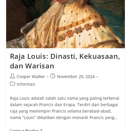
Raja Louis: Dinasti, Kekuasaan,
dan Warisan
Post
Post
Cooper Walker
November 20, 2024
author:
published:
Post
Informasi
category:
Raja Louis adalah salah satu nama yang paling terkenal
dalam sejarah Prancis dan Eropa. Terdiri dari berbagai
raja yang memimpin Prancis selama berabad-abad,
nama "Louis" dikaitkan dengan monarki Prancis yang…
Raja
Continue Reading