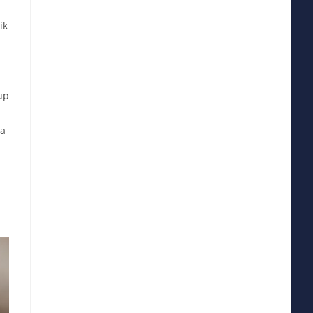
ik
up
ua