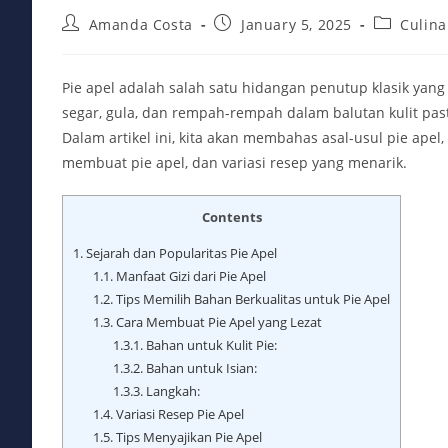
Post
Post
Post
Amanda Costa
January 5, 2025
Culina
author:
published:
category:
Pie apel adalah salah satu hidangan penutup klasik yang
segar, gula, dan rempah-rempah dalam balutan kulit pas
Dalam artikel ini, kita akan membahas asal-usul pie apel
membuat pie apel, dan variasi resep yang menarik.
Contents
1.
Sejarah dan Popularitas Pie Apel
1.1.
Manfaat Gizi dari Pie Apel
1.2.
Tips Memilih Bahan Berkualitas untuk Pie Apel
1.3.
Cara Membuat Pie Apel yang Lezat
1.3.1.
Bahan untuk Kulit Pie:
1.3.2.
Bahan untuk Isian:
1.3.3.
Langkah:
1.4.
Variasi Resep Pie Apel
1.5.
Tips Menyajikan Pie Apel