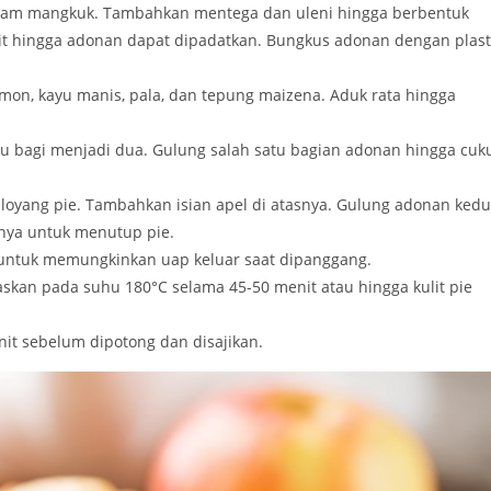
lam mangkuk. Tambahkan mentega dan uleni hingga berbentuk
ikit hingga adonan dapat dipadatkan. Bungkus adonan dengan plast
emon, kayu manis, pala, dan tepung maizena. Aduk rata hingga
lalu bagi menjadi dua. Gulung salah satu bagian adonan hingga cuk
 loyang pie. Tambahkan isian apel di atasnya. Gulung adonan ked
annya untuk menutup pie.
e untuk memungkinkan uap keluar saat dipanggang.
skan pada suhu 180°C selama 45-50 menit atau hingga kulit pie
it sebelum dipotong dan disajikan.