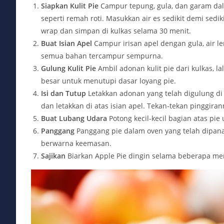
Siapkan Kulit Pie
Campur tepung, gula, dan garam da
seperti remah roti. Masukkan air es sedikit demi sed
wrap dan simpan di kulkas selama 30 menit.
Buat Isian Apel
Campur irisan apel dengan gula, air l
semua bahan tercampur sempurna.
Gulung Kulit Pie
Ambil adonan kulit pie dari kulkas, 
besar untuk menutupi dasar loyang pie.
Isi dan Tutup
Letakkan adonan yang telah digulung di
dan letakkan di atas isian apel. Tekan-tekan pinggir
Buat Lubang Udara
Potong kecil-kecil bagian atas pi
Panggang
Panggang pie dalam oven yang telah dipana
berwarna keemasan.
Sajikan
Biarkan Apple Pie dingin selama beberapa men