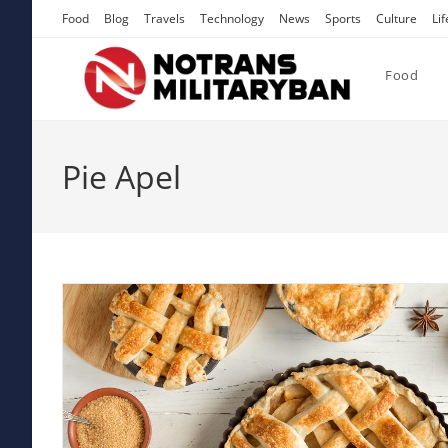
Skip
Food
Blog
Travels
Technology
News
Sports
Culture
Lif
to
content
Food
Pie Apel