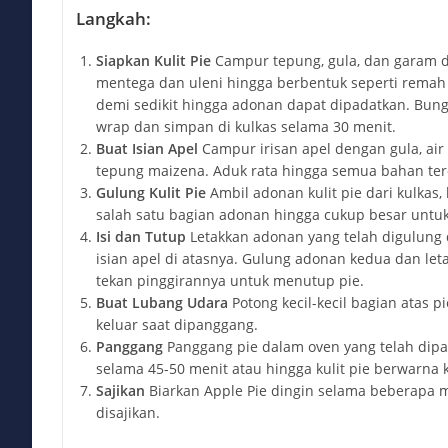
Langkah:
Siapkan Kulit Pie
Campur tepung, gula, dan garam
mentega dan uleni hingga berbentuk seperti remah r
demi sedikit hingga adonan dapat dipadatkan. Bun
wrap dan simpan di kulkas selama 30 menit.
Buat Isian Apel
Campur irisan apel dengan gula, air 
tepung maizena. Aduk rata hingga semua bahan te
Gulung Kulit Pie
Ambil adonan kulit pie dari kulkas,
salah satu bagian adonan hingga cukup besar untuk
Isi dan Tutup
Letakkan adonan yang telah digulung 
isian apel di atasnya. Gulung adonan kedua dan leta
tekan pinggirannya untuk menutup pie.
Buat Lubang Udara
Potong kecil-kecil bagian atas
keluar saat dipanggang.
Panggang
Panggang pie dalam oven yang telah dip
selama 45-50 menit atau hingga kulit pie berwarna
Sajikan
Biarkan Apple Pie dingin selama beberapa 
disajikan.