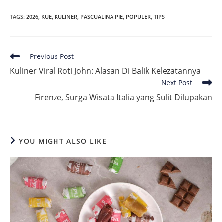
TAGS
:
2026
,
KUE
,
KULINER
,
PASCUALINA PIE
,
POPULER
,
TIPS
Read
Previous Post
more
Kuliner Viral Roti John: Alasan Di Balik Kelezatannya
articles
Next Post
Firenze, Surga Wisata Italia yang Sulit Dilupakan
YOU MIGHT ALSO LIKE