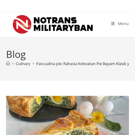
Skip
to
content
Menu
Blog
>
Culinary
>
Pascualina pie: Rahasia Kelezatan Pie Bayam Klasik yan