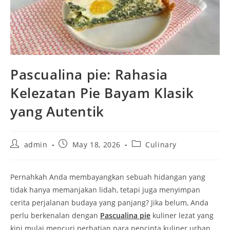
Pascualina pie: Rahasia
Kelezatan Pie Bayam Klasik
yang Autentik
Post
Post
Post
admin
May 18, 2026
Culinary
author:
published:
category:
Pernahkah Anda membayangkan sebuah hidangan yang
tidak hanya memanjakan lidah, tetapi juga menyimpan
cerita perjalanan budaya yang panjang? Jika belum, Anda
perlu berkenalan dengan
Pascualina pie
kuliner lezat yang
kini mulai mencuri perhatian para pencinta kuliner urban.