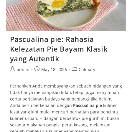
Pascualina pie: Rahasia
Kelezatan Pie Bayam Klasik
yang Autentik
Post
Post
Post
admin
May 18, 2026
Culinary
author:
published:
category:
Pernahkah Anda membayangkan sebuah hidangan yang
tidak hanya memanjakan lidah, tetapi juga menyimpan
cerita perjalanan budaya yang panjang? Jika belum,
Anda perlu berkenalan dengan
Pascualina pie
kuliner
lezat yang kini mulai mencuri perhatian para pencinta
kuliner urban. Hidangan berbentuk pie gurih ini bukan
sekadar makanan pengisi perut kosong, melainkan
sebuah mahakarya kuliner yang memadukan