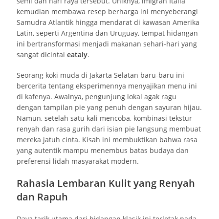
semi dan hari raya tersebut. Uniknya, imigran Italia
kemudian membawa resep berharga ini menyeberangi
Samudra Atlantik hingga mendarat di kawasan Amerika
Latin, seperti Argentina dan Uruguay, tempat hidangan
ini bertransformasi menjadi makanan sehari-hari yang
sangat dicintai
eataly
.
Seorang koki muda di Jakarta Selatan baru-baru ini
bercerita tentang eksperimennya menyajikan menu ini
di kafenya. Awalnya, pengunjung lokal agak ragu
dengan tampilan pie yang penuh dengan sayuran hijau.
Namun, setelah satu kali mencoba, kombinasi tekstur
renyah dan rasa gurih dari isian pie langsung membuat
mereka jatuh cinta. Kisah ini membuktikan bahwa rasa
yang autentik mampu menembus batas budaya dan
preferensi lidah masyarakat modern.
Rahasia Lembaran Kulit yang Renyah
dan Rapuh
Daya tarik utama dari hidangan klasik ini terletak pada