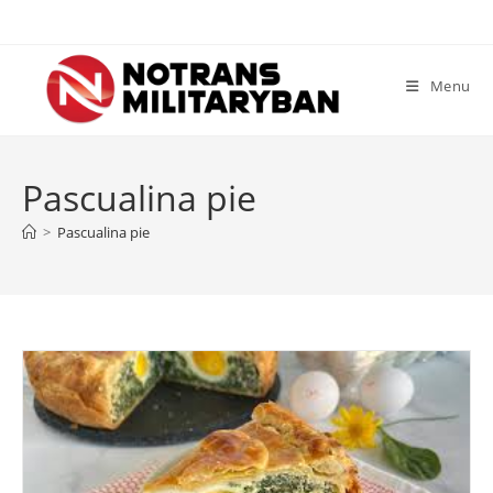
Skip
to
content
Menu
Pascualina pie
>
Pascualina pie