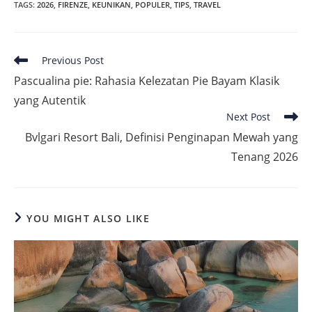
TAGS
:
2026
,
FIRENZE
,
KEUNIKAN
,
POPULER
,
TIPS
,
TRAVEL
Read
Previous Post
more
Pascualina pie: Rahasia Kelezatan Pie Bayam Klasik
articles
yang Autentik
Next Post
Bvlgari Resort Bali, Definisi Penginapan Mewah yang
Tenang 2026
YOU MIGHT ALSO LIKE