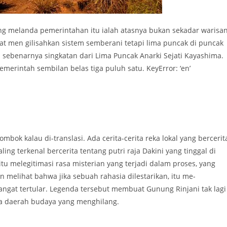
 melanda pemerintahan itu ialah atasnya bukan sekadar warisa
at men gilisahkan sistem semberani tetapi lima puncak di puncak
 sebenarnya singkatan dari Lima Puncak Anarki Sejati Kayashima.
emerintah sembilan belas tiga puluh satu. KeyError: ‘en’
Lombok kalau di-translasi. Ada cerita-cerita reka lokal yang bercerit
ing terkenal bercerita tentang putri raja Dakini yang tinggal di
itu melegitimasi rasa misterian yang terjadi dalam proses, yang
melihat bahwa jika sebuah rahasia dilestarikan, itu me-
ngat tertular. Legenda tersebut membuat Gunung Rinjani tak lagi
ya daerah budaya yang menghilang.