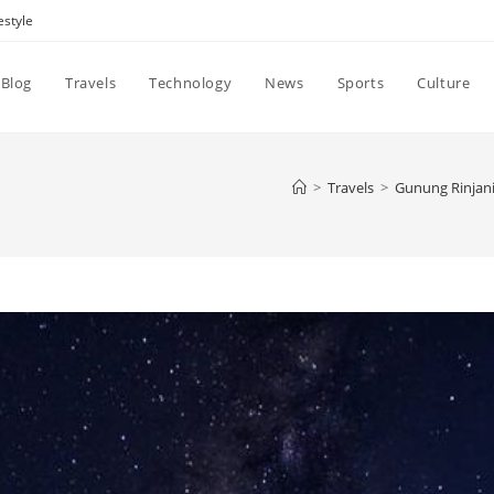
estyle
Blog
Travels
Technology
News
Sports
Culture
>
Travels
>
Gunung Rinjan