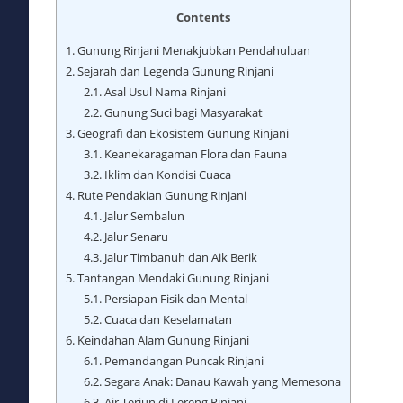
Contents
1.
Gunung Rinjani Menakjubkan Pendahuluan
2.
Sejarah dan Legenda Gunung Rinjani
2.1.
Asal Usul Nama Rinjani
2.2.
Gunung Suci bagi Masyarakat
3.
Geografi dan Ekosistem Gunung Rinjani
3.1.
Keanekaragaman Flora dan Fauna
3.2.
Iklim dan Kondisi Cuaca
4.
Rute Pendakian Gunung Rinjani
4.1.
Jalur Sembalun
4.2.
Jalur Senaru
4.3.
Jalur Timbanuh dan Aik Berik
5.
Tantangan Mendaki Gunung Rinjani
5.1.
Persiapan Fisik dan Mental
5.2.
Cuaca dan Keselamatan
6.
Keindahan Alam Gunung Rinjani
6.1.
Pemandangan Puncak Rinjani
6.2.
Segara Anak: Danau Kawah yang Memesona
6.3.
Air Terjun di Lereng Rinjani