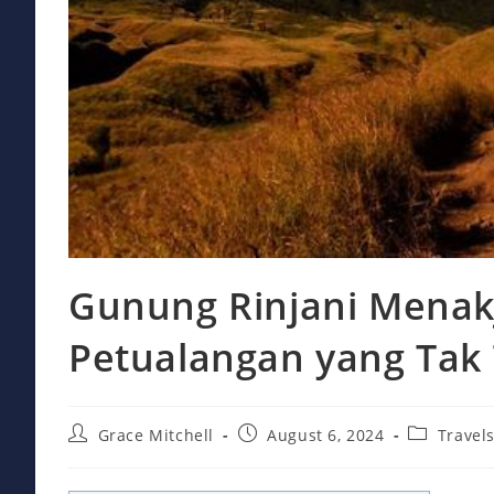
Gunung Rinjani Menak
Petualangan yang Tak
Post
Post
Post
Grace Mitchell
August 6, 2024
Travel
author:
published:
category: