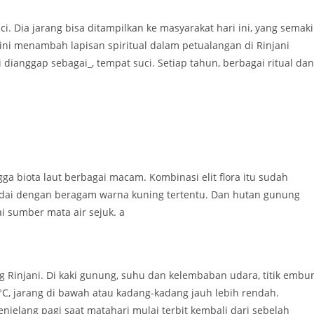
i. Dia jarang bisa ditampilkan ke masyarakat hari ini, yang semak
ini menambah lapisan spiritual dalam petualangan di Rinjani
ianggap sebagai_, tempat suci. Setiap tahun, berbagai ritual dan
i
ngga biota laut berbagai macam. Kombinasi elit flora itu sudah
ndai dengan beragam warna kuning tertentu. Dan hutan gunung
ai sumber mata air sejuk. a
 Rinjani. Di kaki gunung, suhu dan kelembaban udara, titik embu
C, jarang di bawah atau kadang-kadang jauh lebih rendah.
jelang pagi saat matahari mulai terbit kembali dari sebelah