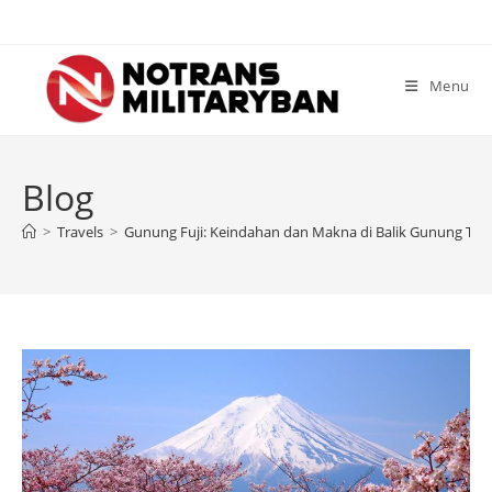
Skip
to
content
Menu
Blog
>
Travels
>
Gunung Fuji: Keindahan dan Makna di Balik Gunung Terti