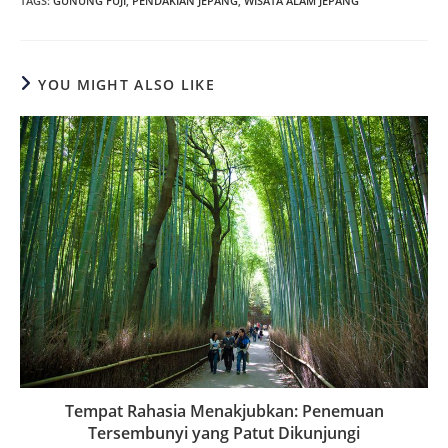
TAGS
:
GUNUNG FUJI
,
PENDAKIAN JEPANG
,
WISATA ALAM JEPANG
YOU MIGHT ALSO LIKE
Tempat Rahasia Menakjubkan: Penemuan
Tersembunyi yang Patut Dikunjungi