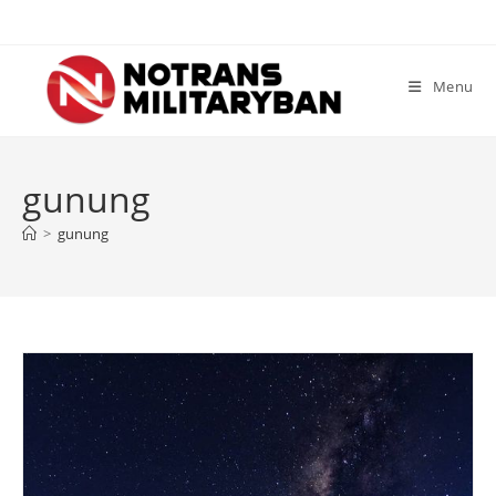
Skip
to
content
Menu
gunung
>
gunung