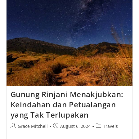
Gunung Rinjani Menakjubkan:
Keindahan dan Petualangan
yang Tak Terlupakan
Post
Post
Post
Grace Mitchell
August 6, 2024
Travels
author:
published:
category: