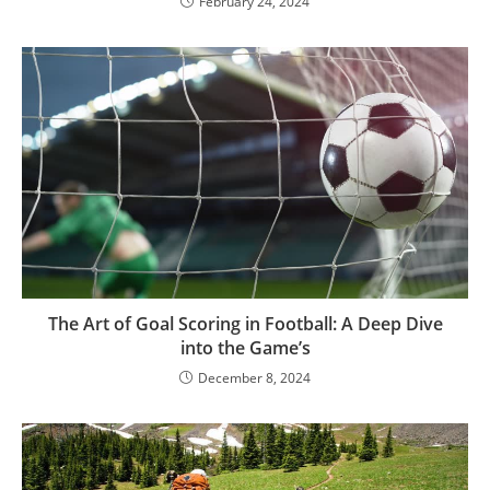
February 24, 2024
The Art of Goal Scoring in Football: A Deep Dive
into the Game’s
December 8, 2024