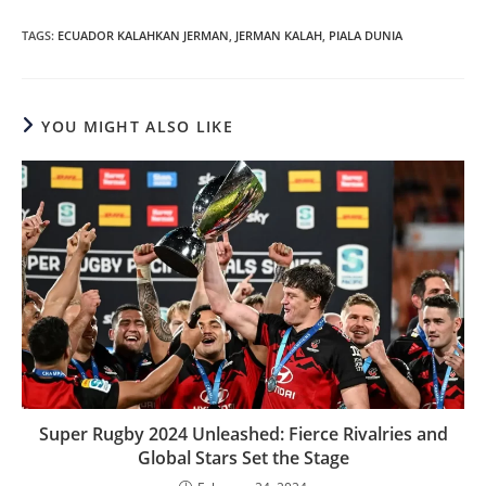
TAGS
:
ECUADOR KALAHKAN JERMAN
,
JERMAN KALAH
,
PIALA DUNIA
YOU MIGHT ALSO LIKE
Super Rugby 2024 Unleashed: Fierce Rivalries and
Global Stars Set the Stage