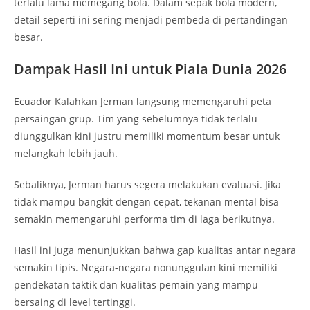
terlalu lama memegang bola. Dalam sepak bola modern,
detail seperti ini sering menjadi pembeda di pertandingan
besar.
Dampak Hasil Ini untuk Piala Dunia 2026
Ecuador Kalahkan Jerman langsung memengaruhi peta
persaingan grup. Tim yang sebelumnya tidak terlalu
diunggulkan kini justru memiliki momentum besar untuk
melangkah lebih jauh.
Sebaliknya, Jerman harus segera melakukan evaluasi. Jika
tidak mampu bangkit dengan cepat, tekanan mental bisa
semakin memengaruhi performa tim di laga berikutnya.
Hasil ini juga menunjukkan bahwa gap kualitas antar negara
semakin tipis. Negara-negara nonunggulan kini memiliki
pendekatan taktik dan kualitas pemain yang mampu
bersaing di level tertinggi.