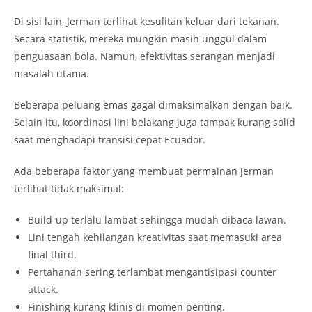
Di sisi lain, Jerman terlihat kesulitan keluar dari tekanan.
Secara statistik, mereka mungkin masih unggul dalam
penguasaan bola. Namun, efektivitas serangan menjadi
masalah utama.
Beberapa peluang emas gagal dimaksimalkan dengan baik.
Selain itu, koordinasi lini belakang juga tampak kurang solid
saat menghadapi transisi cepat Ecuador.
Ada beberapa faktor yang membuat permainan Jerman
terlihat tidak maksimal:
Build-up terlalu lambat sehingga mudah dibaca lawan.
Lini tengah kehilangan kreativitas saat memasuki area
final third.
Pertahanan sering terlambat mengantisipasi counter
attack.
Finishing kurang klinis di momen penting.