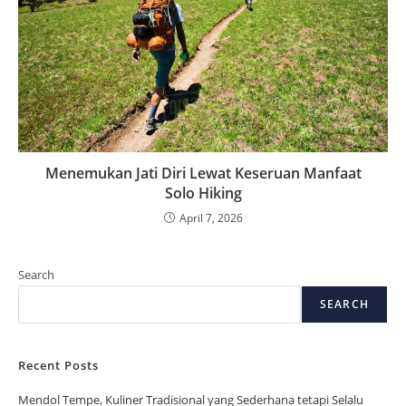
Menemukan Jati Diri Lewat Keseruan Manfaat
Solo Hiking
April 7, 2026
Search
SEARCH
Recent Posts
Mendol Tempe, Kuliner Tradisional yang Sederhana tetapi Selalu