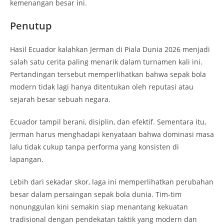
kemenangan besar ini.
Penutup
Hasil Ecuador kalahkan Jerman di Piala Dunia 2026 menjadi
salah satu cerita paling menarik dalam turnamen kali ini.
Pertandingan tersebut memperlihatkan bahwa sepak bola
modern tidak lagi hanya ditentukan oleh reputasi atau
sejarah besar sebuah negara.
Ecuador tampil berani, disiplin, dan efektif. Sementara itu,
Jerman harus menghadapi kenyataan bahwa dominasi masa
lalu tidak cukup tanpa performa yang konsisten di
lapangan.
Lebih dari sekadar skor, laga ini memperlihatkan perubahan
besar dalam persaingan sepak bola dunia. Tim-tim
nonunggulan kini semakin siap menantang kekuatan
tradisional dengan pendekatan taktik yang modern dan