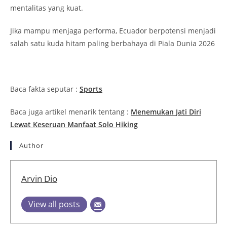
mentalitas yang kuat.
Jika mampu menjaga performa, Ecuador berpotensi menjadi
salah satu kuda hitam paling berbahaya di Piala Dunia 2026
Baca fakta seputar :
Sports
Baca juga artikel menarik tentang :
Menemukan Jati Diri
Lewat Keseruan Manfaat Solo Hiking
Author
Arvin Dio
View all posts