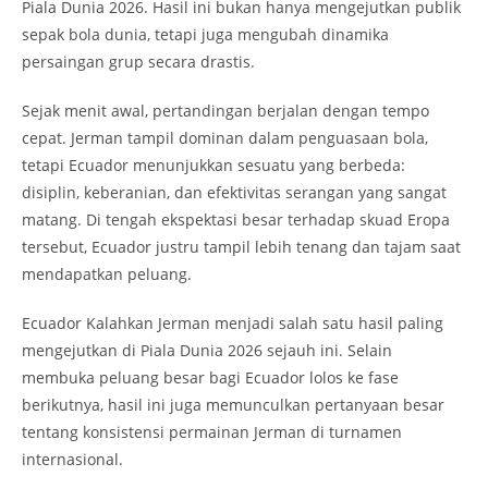
Piala Dunia 2026. Hasil ini bukan hanya mengejutkan publik
sepak bola dunia, tetapi juga mengubah dinamika
persaingan grup secara drastis.
Sejak menit awal, pertandingan berjalan dengan tempo
cepat. Jerman tampil dominan dalam penguasaan bola,
tetapi Ecuador menunjukkan sesuatu yang berbeda:
disiplin, keberanian, dan efektivitas serangan yang sangat
matang. Di tengah ekspektasi besar terhadap skuad Eropa
tersebut, Ecuador justru tampil lebih tenang dan tajam saat
mendapatkan peluang.
Ecuador Kalahkan Jerman menjadi salah satu hasil paling
mengejutkan di Piala Dunia 2026 sejauh ini. Selain
membuka peluang besar bagi Ecuador lolos ke fase
berikutnya, hasil ini juga memunculkan pertanyaan besar
tentang konsistensi permainan Jerman di turnamen
internasional.