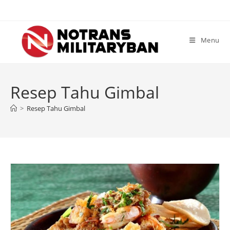
Skip
to
content
Menu
Resep Tahu Gimbal
>
Resep Tahu Gimbal