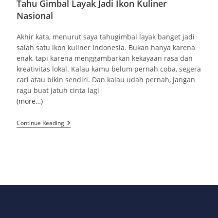
Tahu Gimbal Layak Jadi Ikon Kuliner
Nasional
Akhir kata, menurut saya tahugimbal layak banget jadi
salah satu ikon kuliner Indonesia. Bukan hanya karena
enak, tapi karena menggambarkan kekayaan rasa dan
kreativitas lokal. Kalau kamu belum pernah coba, segera
cari atau bikin sendiri. Dan kalau udah pernah, jangan
ragu buat jatuh cinta lagi
(more…)
Tahu
Continue Reading
Gimbal:
Gurihnya
Kuliner
Khas
Semarang
Yang
Bikin
Kangen