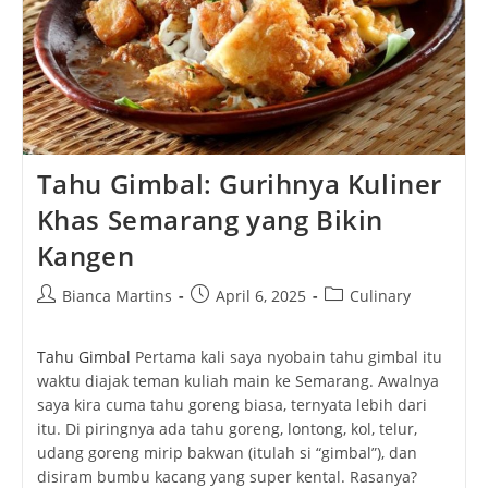
Tahu Gimbal: Gurihnya Kuliner
Khas Semarang yang Bikin
Kangen
Post
Post
Post
Bianca Martins
April 6, 2025
Culinary
author:
published:
category:
Tahu Gimbal
Pertama kali saya nyobain tahu gimbal itu
waktu diajak teman kuliah main ke Semarang. Awalnya
saya kira cuma tahu goreng biasa, ternyata lebih dari
itu. Di piringnya ada tahu goreng, lontong, kol, telur,
udang goreng mirip bakwan (itulah si “gimbal”), dan
disiram bumbu kacang yang super kental. Rasanya?