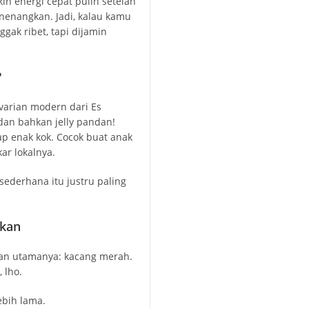
n energi cepat pulih setelah
nenangkan. Jadi, kalau kamu
gak ribet, tapi dijamin
?
 varian modern dari Es
dan bahkan jelly pandan!
tap enak kok. Cocok buat anak
ar lokalnya.
 sederhana itu justru paling
hkan
han utamanya: kacang merah.
 lho.
bih lama.