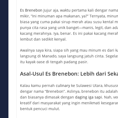
author:
published:
category:
Es Brenebon
Jujur aja, waktu pertama kali dengar nam
mikir, “Ini minuman apa makanan, ya?” Ternyata, minu
biasa yang cuma pakai sirup merah atau susu kental ma
punya cita rasa yang unik banget—manis, legit, dan ada 
kacang merahnya. Iya, benar. Es ini pakai kacang mera
lembut dan sedikit kenyal.
Awalnya saya kira, siapa sih yang mau minum es dari k
langsung di Manado, saya langsung jatuh cinta. Segela
itu kayak oase di tengah padang pasir.
Asal-Usul Es Brenebon: Lebih dari S
Kalau kamu pernah
culinary
ke Sulawesi Utara, khusus
dengar nama “Brenebon”. Aslinya, brenebon itu adala
dan biasanya dimasak dengan
daging iga sapi
. Nah, ve
kreatif dari masyarakat yang ingin menikmati kesegara
bentuk pencuci mulut.