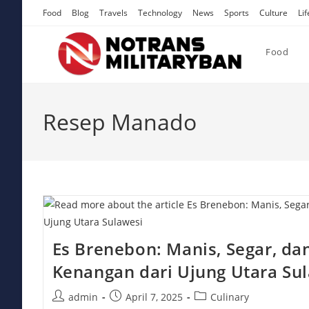
Skip
Food
Blog
Travels
Technology
News
Sports
Culture
Lif
to
content
Food
Resep Manado
Es Brenebon: Manis, Segar, da
Kenangan dari Ujung Utara Su
Post
Post
Post
admin
April 7, 2025
Culinary