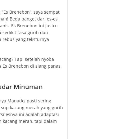
a “Es Brenebon”, saya sempat
man! Beda banget dari es-es
nis. Es Brenebon ini justru
sedikit rasa gurih dari
h rebus yang teksturnya
acang? Tapi setelah nyoba
s Es Brenebon di siang panas
ekadar Minuman
nya Manado, pasti sering
h sup kacang merah yang gurih
rsi esnya ini adalah adaptasi
n kacang merah, tapi dalam