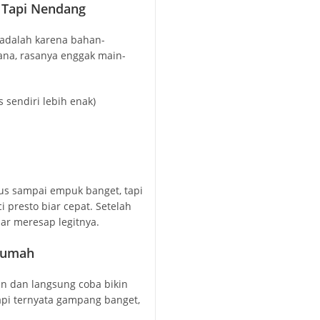
 Tapi Nendang
 adalah karena bahan-
na, rasanya enggak main-
 sendiri lebih enak)
rus sampai empuk banget, tapi
 presto biar cepat. Setelah
ar meresap legitnya.
 Rumah
an dan langsung coba bikin
api ternyata gampang banget,