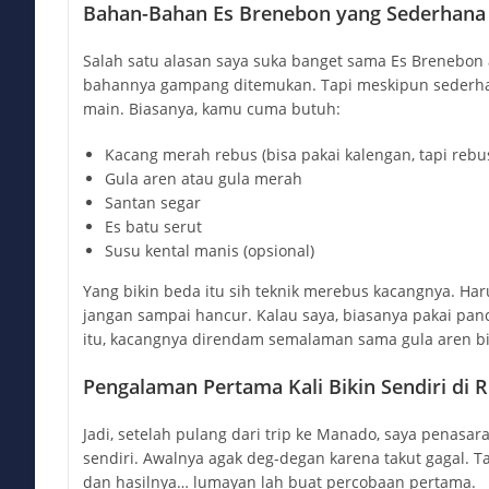
Bahan-Bahan Es Brenebon yang Sederhana
Salah satu alasan saya suka banget sama Es Brenebon
bahannya gampang ditemukan. Tapi meskipun sederha
main. Biasanya, kamu cuma butuh:
Kacang merah rebus (bisa pakai kalengan, tapi rebus
Gula aren atau gula merah
Santan segar
Es batu serut
Susu kental manis (opsional)
Yang bikin beda itu sih teknik merebus kacangnya. Ha
jangan sampai hancur. Kalau saya, biasanya pakai panci
itu, kacangnya direndam semalaman sama gula aren bi
Pengalaman Pertama Kali Bikin Sendiri di
Jadi, setelah pulang dari trip ke Manado, saya penasar
sendiri. Awalnya agak deg-degan karena takut gagal. T
dan hasilnya… lumayan lah buat percobaan pertama.