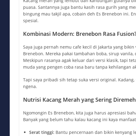
Kacang merah yang lembut dan kandungan gulanya biki
puasa. Santannya juga bantu kasih rasa gurih yang me
bingung mau takjil apa, cobain deh Es Brenebon ini. Eng
spesial.
Kombinasi Modern: Brenebon Rasa Fusion
Saya juga pernah nemu cafe kecil di Jakarta yang bikin
Brenebon. Mereka pakai tambahan boba, sirup vanila, 
Meskipun rasanya agak keluar dari versi klasik, tapi te
muda yang pengen coba rasa baru tanpa kehilangan ak
Tapi saya pribadi sih tetap suka versi original. Kadang,
ngena.
Nutrisi Kacang Merah yang Sering Direme
Ngomongin Es Brenebon, kita juga harus apresiasi ba
Banyak yang belum tahu kalau kacang ini kaya manfaat,
Serat tinggi:
Bantu pencernaan dan bikin kenyang le