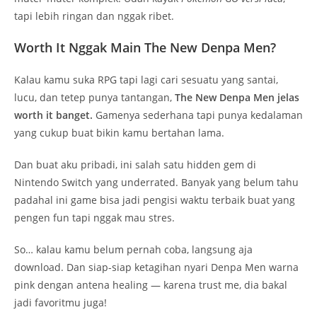
tapi lebih ringan dan nggak ribet.
Worth It Nggak Main The New Denpa Men?
Kalau kamu suka RPG tapi lagi cari sesuatu yang santai,
lucu, dan tetep punya tantangan,
The New Denpa Men jelas
worth it banget.
Gamenya sederhana tapi punya kedalaman
yang cukup buat bikin kamu bertahan lama.
Dan buat aku pribadi, ini salah satu hidden gem di
Nintendo Switch yang underrated. Banyak yang belum tahu
padahal ini game bisa jadi pengisi waktu terbaik buat yang
pengen fun tapi nggak mau stres.
So… kalau kamu belum pernah coba, langsung aja
download. Dan siap-siap ketagihan nyari Denpa Men warna
pink dengan antena healing — karena trust me, dia bakal
jadi favoritmu juga!