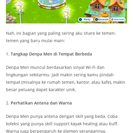
Nah, ini bagian yang paling sering aku share ke temen-
temen yang baru mulai main:
1.
Tangkap Denpa Men di Tempat Berbeda
Denpa Men muncul berdasarkan sinyal Wi-Fi dan
lingkungan sekitarmu. Jadi makin sering kamu pindah
tempat (misalnya ke rumah temen, kantor, atau kafe), makin
besar peluang dapet karakter unik.
2.
Perhatikan Antena dan Warna
Denpa Men punya antena dengan skill yang beda. Coba
koleksi yang punya skill support kayak healing atau buff.
Warna juga berpengaruh ke elemen serangannya.