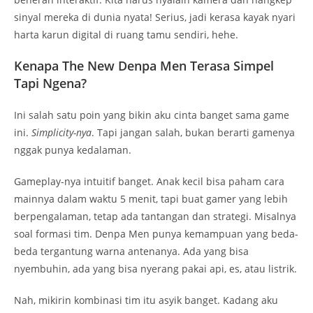
sinyal mereka di dunia nyata! Serius, jadi kerasa kayak nyari
harta karun digital di ruang tamu sendiri, hehe.
Kenapa The New Denpa Men Terasa Simpel
Tapi Ngena?
Ini salah satu poin yang bikin aku cinta banget sama game
ini.
Simplicity-nya
. Tapi jangan salah, bukan berarti gamenya
nggak punya kedalaman.
Gameplay-nya intuitif banget. Anak kecil bisa paham cara
mainnya dalam waktu 5 menit, tapi buat gamer yang lebih
berpengalaman, tetap ada tantangan dan strategi. Misalnya
soal formasi tim. Denpa Men punya kemampuan yang beda-
beda tergantung warna antenanya. Ada yang bisa
nyembuhin, ada yang bisa nyerang pakai api, es, atau listrik.
Nah, mikirin kombinasi tim itu asyik banget. Kadang aku