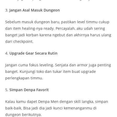
3.
Jangan Asal Masuk Dungeon
Sebelum masuk dungeon baru, pastikan level timmu cukup
dan item healing-nya ready. Percayalah, aku udah sering
banget jadi korban karena ngebut dan akhirnya harus ulang
dari checkpoint.
4.
Upgrade Gear Secara Rutin
Jangan cuma fokus leveling. Senjata dan armor juga penting
banget. Kunjungi toko dan tukar item buat upgrade
perlengkapan timmu.
5.
Simpan Denpa Favorit
Kalau kamu dapet Denpa Men dengan skill langka, simpan
baik-baik. Bisa jadi dia jadi kunci kemenanganmu di
dungeon berikutnya.