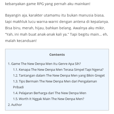
kebanyakan game RPG yang pernah aku mainkan!
Bayangin aja, karakter utamamu itu bukan manusia biasa,
tapi makhluk lucu warna-warni dengan antena di kepalanya.
Bisa biru, merah, hijau, bahkan belang. Awalnya aku mikir,
“Yah, ini mah buat anak-anak kali ya.” Tapi begitu main… eh,
malah kecanduan!
Contents
1.
Game The New Denpa Men Itu Genre Apa Sih?
1.1.
Kenapa The New Denpa Men Terasa Simpel Tapi Ngena?
1.2.
Tantangan dalam The New Denpa Men yang Bikin Greget
1.3.
Tips Bermain The New Denpa Men dari Pengalaman
Pribadi
1.4.
Pelajaran Berharga dari The New Denpa Men
1.5.
Worth It Nggak Main The New Denpa Men?
2.
Author