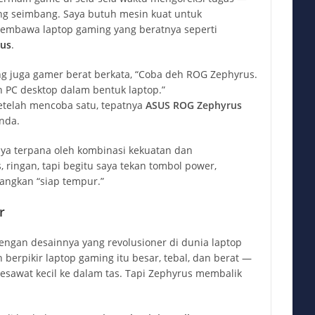
ang seimbang. Saya butuh mesin kuat untuk
 membawa laptop gaming yang beratnya seperti
us
.
ng juga gamer berat berkata, “Coba deh ROG Zephyrus.
 PC desktop dalam bentuk laptop.”
setelah mencoba satu, tepatnya
ASUS ROG Zephyrus
anda.
aya terpana oleh kombinasi kekuatan dan
, ringan, tapi begitu saya tekan tombol power,
ngkan “siap tempur.”
r
ngan desainnya yang revolusioner di dunia laptop
 berpikir laptop gaming itu besar, tebal, dan berat —
sawat kecil ke dalam tas. Tapi Zephyrus membalik