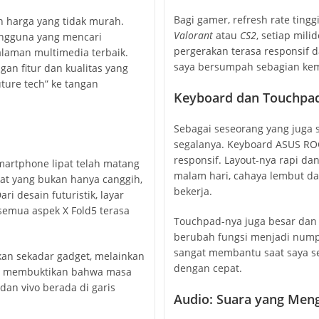
Bagi gamer, refresh rate tingg
an harga yang tidak murah.
Valorant
atau
CS2
, setiap mil
engguna yang mencari
pergerakan terasa responsif 
galaman multimedia terbaik.
saya bersumpah sebagian keme
an fitur dan kualitas yang
ture tech” ke tangan
Keyboard dan Touchpad
Sebagai seseorang yang juga 
segalanya. Keyboard ASUS ROG
responsif. Layout-nya rapi dan
martphone lipat telah matang
malam hari, cahaya lembut da
kat yang bukan hanya canggih,
bekerja.
ri desain futuristik, layar
emua aspek X Fold5 terasa
Touchpad-nya juga besar dan 
berubah fungsi menjadi numpa
sangat membantu saat saya s
ukan sekadar gadget, melainkan
dengan cepat.
a membuktikan bahwa masa
an vivo berada di garis
Audio: Suara yang Meng