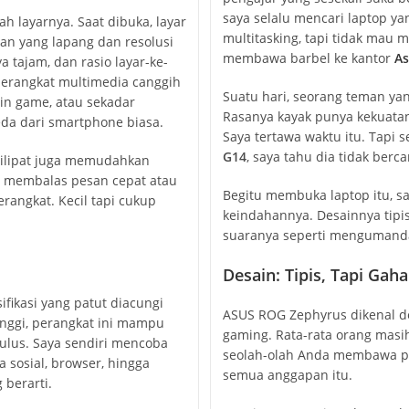
saya selalu mencari laptop y
ah layarnya. Saat dibuka, layar
multitasking, tapi tidak mau
n yang lapang dan resolusi
membawa barbel ke kantor
As
a tajam, dan rasio layar-ke-
perangkat multimedia canggih
Suatu hari, seorang teman ya
in game, atau sekadar
Rasanya kayak punya kekuatan
da dari smartphone biasa.
Saya tertawa waktu itu. Tapi 
G14
, saya tahu dia tidak berc
 dilipat juga memudahkan
ar membalas pesan cepat atau
Begitu membuka laptop itu, s
erangkat. Kecil tapi cukup
keindahannya. Desainnya tipis
suaranya seperti mengumanda
Desain: Tipis, Tapi Gaha
ifikasi yang patut diacungi
ASUS ROG Zephyrus dikenal de
inggi, perangkat ini mampu
gaming. Rata-rata orang masih
ulus. Saya sendiri mencoba
seolah-olah Anda membawa pe
 sosial, browser, hingga
semua anggapan itu.
 berarti.