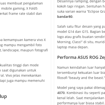
Desainnya ramping, dengan 
 luas membuat pengalaman
kokoh tapi ringan. Sentuhan
mobile gaming, X Fold5
suka varian warna “Eclipse G
at frame rate stabil dan
bandar80
.
Salah satu fitur desain yang 
model G14 dan G15. Bagian be
logo atau grafis buatan sendi
coba kemampuan kamera vivo X
Morning, Class!” di situ, mur
yang mampu mengambil foto
laptop masa depan.
t, landscape, maupun fotografi
Performa ASUS ROG Zep
kualitas tinggi dan mode
Namun keindahan luar hanyalah 
n saat digunakan untuk
tersembunyi kekuatan luar bi
ral. Vivo jelas menekankan
filosofi “beauty and the beast.”
 tetapi juga mampu memenuhi
Model yang saya pakai ditena
4070
. Kombinasi itu seperti p
dup
kenal lelah. Saat menjalankan
performanya luar biasa stabil