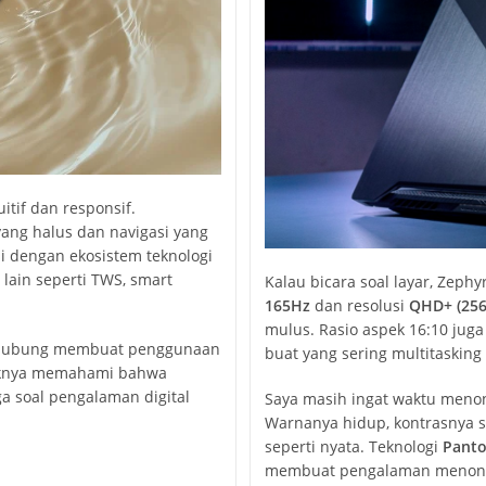
tif dan responsif.
ang halus dan navigasi yang
i dengan ekosistem teknologi
lain seperti TWS, smart
Kalau bicara soal layar, Zeph
165Hz
dan resolusi
QHD+ (256
mulus. Rasio aspek 16:10 juga
terhubung membuat penggunaan
buat yang sering multitasking 
paknya memahami bahwa
ga soal pengalaman digital
Saya masih ingat waktu meno
Warnanya hidup, kontrasnya se
seperti nyata. Teknologi
Panto
membuat pengalaman menonton