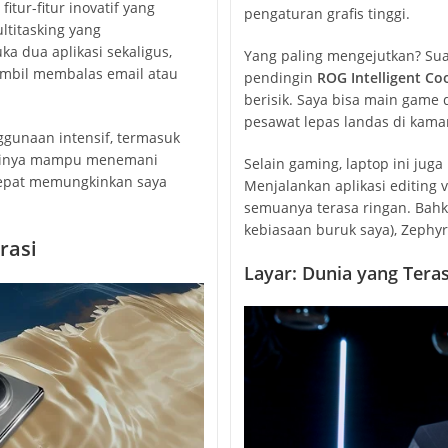
itur-fitur inovatif yang
pengaturan grafis tinggi.
ltitasking yang
 dua aplikasi sekaligus,
Yang paling mengejutkan? Su
sambil membalas email atau
pendingin
ROG Intelligent Co
berisik. Saya bisa main game
pesawat lepas landas di kamar
ggunaan intensif, termasuk
rainya mampu menemani
Selain gaming, laptop ini jug
n cepat memungkinkan saya
Menjalankan aplikasi editing v
semuanya terasa ringan. Bah
kebiasaan buruk saya), Zephyr
rasi
Layar: Dunia yang Tera