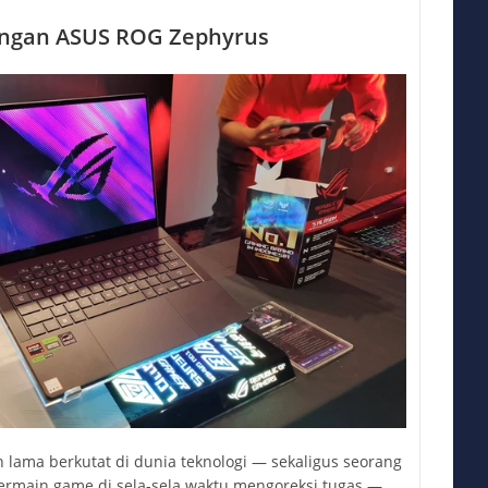
ngan ASUS ROG Zephyrus
 lama berkutat di dunia teknologi — sekaligus seorang
bermain game di sela-sela waktu mengoreksi tugas —