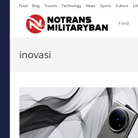
Skip
Food
Blog
Travels
Technology
News
Sports
Culture
Lif
to
content
Food
inovasi