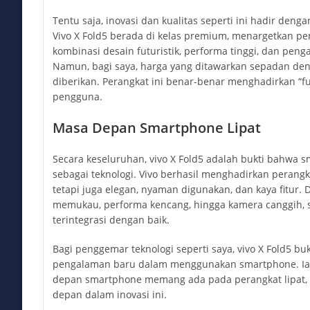
Tentu saja, inovasi dan kualitas seperti ini hadir deng
Vivo X Fold5 berada di kelas premium, menargetkan p
kombinasi desain futuristik, performa tinggi, dan pen
Namun, bagi saya, harga yang ditawarkan sepadan deng
diberikan. Perangkat ini benar-benar menghadirkan “fu
pengguna.
Masa Depan Smartphone Lipat
Secara keseluruhan, vivo X Fold5 adalah bukti bahwa s
sebagai teknologi. Vivo berhasil menghadirkan perang
tetapi juga elegan, nyaman digunakan, dan kaya fitur. Da
memukau, performa kencang, hingga kamera canggih, s
terintegrasi dengan baik.
Bagi penggemar teknologi seperti saya, vivo X Fold5 b
pengalaman baru dalam menggunakan smartphone. I
depan smartphone memang ada pada perangkat lipat, d
depan dalam inovasi ini.