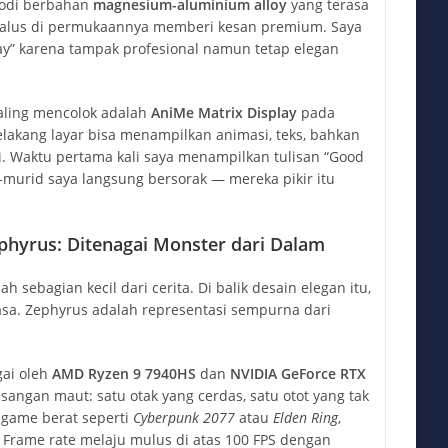
bodi berbahan
magnesium-aluminium alloy
yang terasa
 halus di permukaannya memberi kesan premium. Saya
ray” karena tampak profesional namun tetap elegan
paling mencolok adalah
AniMe Matrix Display
pada
lakang layar bisa menampilkan animasi, teks, bahkan
ri. Waktu pertama kali saya menampilkan tulisan “Good
id-murid saya langsung bersorak — mereka pikir itu
hyrus: Ditenagai Monster dari Dalam
sebagian kecil dari cerita. Di balik desain elegan itu,
asa. Zephyrus adalah representasi sempurna dari
gai oleh
AMD Ryzen 9 7940HS
dan
NVIDIA GeForce RTX
asangan maut: satu otak yang cerdas, satu otot yang tak
 game berat seperti
Cyberpunk 2077
atau
Elden Ring
,
. Frame rate melaju mulus di atas 100 FPS dengan