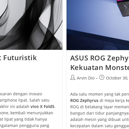
 Futuristik
ASUS ROG Zephyr
Kekuatan Monste
Post
Post
Arvin Dio
October 30,
author:
published:
asaran dengan inovasi
Ada satu momen yang tak per
rtphone lipat. Salah satu
ROG Zephyrus
di meja kerja 
akhir ini adalah
vivo X Fold5
.
ROG di belakang layar memanc
phone, kembali menunjukkan
bangun dari tidur panjangnya. 
lipat yang tidak hanya
adalah mesin yang dibuat unt
pengalaman pengguna yang
kecepatan dalam satu gengg