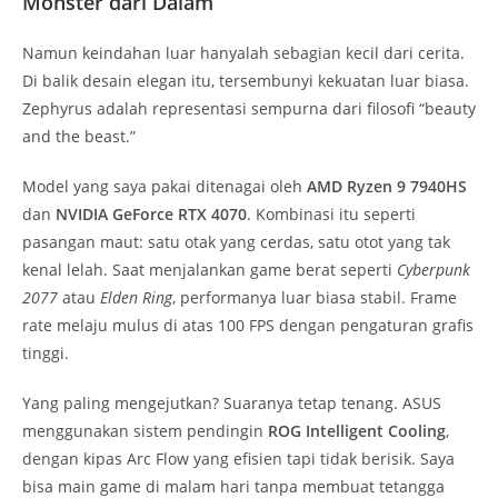
Monster dari Dalam
Namun keindahan luar hanyalah sebagian kecil dari cerita.
Di balik desain elegan itu, tersembunyi kekuatan luar biasa.
Zephyrus adalah representasi sempurna dari filosofi “beauty
and the beast.”
Model yang saya pakai ditenagai oleh
AMD Ryzen 9 7940HS
dan
NVIDIA GeForce RTX 4070
. Kombinasi itu seperti
pasangan maut: satu otak yang cerdas, satu otot yang tak
kenal lelah. Saat menjalankan game berat seperti
Cyberpunk
2077
atau
Elden Ring
, performanya luar biasa stabil. Frame
rate melaju mulus di atas 100 FPS dengan pengaturan grafis
tinggi.
Yang paling mengejutkan? Suaranya tetap tenang. ASUS
menggunakan sistem pendingin
ROG Intelligent Cooling
,
dengan kipas Arc Flow yang efisien tapi tidak berisik. Saya
bisa main game di malam hari tanpa membuat tetangga