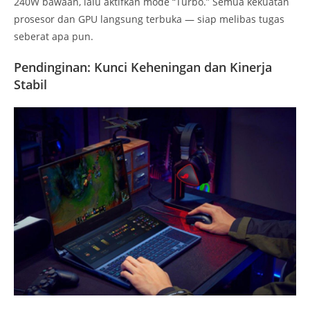
240W bawaan, lalu aktifkan mode “Turbo.” Semua kekuatan
prosesor dan GPU langsung terbuka — siap melibas tugas
seberat apa pun.
Pendinginan: Kunci Keheningan dan Kinerja
Stabil