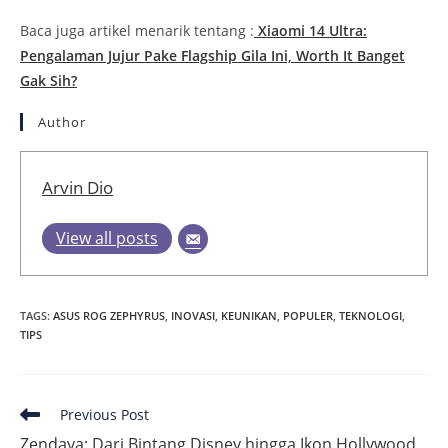
Baca juga artikel menarik tentang :
Xiaomi 14 Ultra:
Pengalaman Jujur Pake Flagship Gila Ini, Worth It Banget
Gak Sih?
Author
Arvin Dio
View all posts
TAGS
:
ASUS ROG ZEPHYRUS
,
INOVASI
,
KEUNIKAN
,
POPULER
,
TEKNOLOGI
,
TIPS
Read
Previous Post
more
Zendaya: Dari Bintang Disney hingga Ikon Hollywood