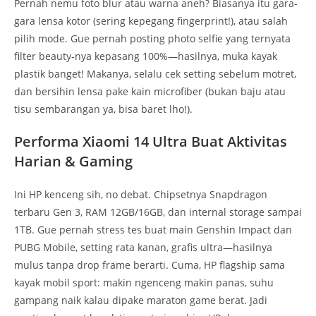
Pernah nemu foto blur atau warna aneh? Biasanya itu gara-
gara lensa kotor (sering kepegang fingerprint!), atau salah
pilih mode. Gue pernah posting photo selfie yang ternyata
filter beauty-nya kepasang 100%—hasilnya, muka kayak
plastik banget! Makanya, selalu cek setting sebelum motret,
dan bersihin lensa pake kain microfiber (bukan baju atau
tisu sembarangan ya, bisa baret lho!).
Performa Xiaomi 14 Ultra Buat Aktivitas
Harian & Gaming
Ini HP kenceng sih, no debat. Chipsetnya Snapdragon
terbaru Gen 3, RAM 12GB/16GB, dan internal storage sampai
1TB. Gue pernah stress tes buat main Genshin Impact dan
PUBG Mobile, setting rata kanan, grafis ultra—hasilnya
mulus tanpa drop frame berarti. Cuma, HP flagship sama
kayak mobil sport: makin ngenceng makin panas, suhu
gampang naik kalau dipake maraton game berat. Jadi