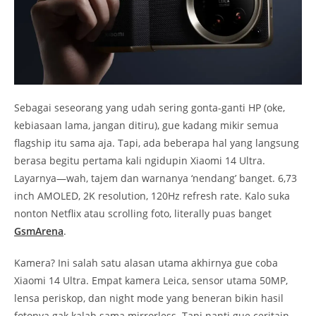
Sebagai seseorang yang udah sering gonta-ganti HP (oke,
kebiasaan lama, jangan ditiru), gue kadang mikir semua
flagship itu sama aja. Tapi, ada beberapa hal yang langsung
berasa begitu pertama kali ngidupin Xiaomi 14 Ultra.
Layarnya—wah, tajem dan warnanya ‘nendang’ banget. 6,73
inch AMOLED, 2K resolution, 120Hz refresh rate. Kalo suka
nonton Netflix atau scrolling foto, literally puas banget
GsmArena
.
Kamera? Ini salah satu alasan utama akhirnya gue coba
Xiaomi 14 Ultra. Empat kamera Leica, sensor utama 50MP,
lensa periskop, dan night mode yang beneran bikin hasil
fotonya gak kalah sama mirrorless. Tapi nanti gue ceritain