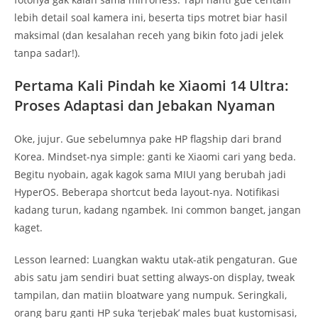
lebih detail soal kamera ini, beserta tips motret biar hasil
maksimal (dan kesalahan receh yang bikin foto jadi jelek
tanpa sadar!).
Pertama Kali Pindah ke Xiaomi 14 Ultra:
Proses Adaptasi dan Jebakan Nyaman
Oke, jujur. Gue sebelumnya pake HP flagship dari brand
Korea. Mindset-nya simple: ganti ke Xiaomi cari yang beda.
Begitu nyobain, agak kagok sama MIUI yang berubah jadi
HyperOS. Beberapa shortcut beda layout-nya. Notifikasi
kadang turun, kadang ngambek. Ini common banget, jangan
kaget.
Lesson learned: Luangkan waktu utak-atik pengaturan. Gue
abis satu jam sendiri buat setting always-on display, tweak
tampilan, dan matiin bloatware yang numpuk. Seringkali,
orang baru ganti HP suka ‘terjebak’ males buat kustomisasi,