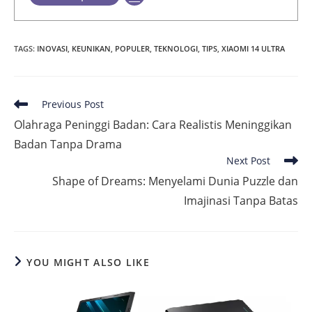
TAGS
:
INOVASI
,
KEUNIKAN
,
POPULER
,
TEKNOLOGI
,
TIPS
,
XIAOMI 14 ULTRA
Read
Previous Post
more
Olahraga Peninggi Badan: Cara Realistis Meninggikan
articles
Badan Tanpa Drama
Next Post
Shape of Dreams: Menyelami Dunia Puzzle dan
Imajinasi Tanpa Batas
YOU MIGHT ALSO LIKE