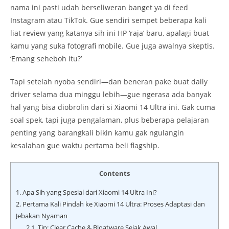
nama ini pasti udah berseliweran banget ya di feed
Instagram atau TikTok. Gue sendiri sempet beberapa kali
liat review yang katanya sih ini HP ‘raja’ baru, apalagi buat
kamu yang suka fotografi mobile. Gue juga awalnya skeptis.
‘Emang seheboh itu?’
Tapi setelah nyoba sendiri—dan beneran pake buat daily
driver selama dua minggu lebih—gue ngerasa ada banyak
hal yang bisa diobrolin dari si Xiaomi 14 Ultra ini. Gak cuma
soal spek, tapi juga pengalaman, plus beberapa pelajaran
penting yang barangkali bikin kamu gak ngulangin
kesalahan gue waktu pertama beli flagship.
Contents
1.
Apa Sih yang Spesial dari Xiaomi 14 Ultra Ini?
2.
Pertama Kali Pindah ke Xiaomi 14 Ultra: Proses Adaptasi dan
Jebakan Nyaman
2.1.
Tip: Clear Cache & Bloatware Sejak Awal