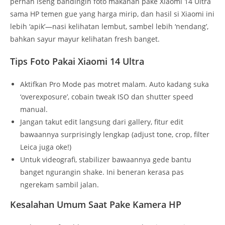
pernah iseng bandingin foto makanan pake Xiaomi 14 Ultra
sama HP temen gue yang harga mirip, dan hasil si Xiaomi ini
lebih ‘apik’—nasi kelihatan lembut, sambel lebih ‘nendang’,
bahkan sayur mayur kelihatan fresh banget.
Tips Foto Pakai Xiaomi 14 Ultra
Aktifkan Pro Mode pas motret malam. Auto kadang suka
‘overexposure’, cobain tweak ISO dan shutter speed
manual.
Jangan takut edit langsung dari gallery, fitur edit
bawaannya surprisingly lengkap (adjust tone, crop, filter
Leica juga oke!)
Untuk videografi, stabilizer bawaannya gede bantu
banget ngurangin shake. Ini beneran kerasa pas
ngerekam sambil jalan.
Kesalahan Umum Saat Pake Kamera HP