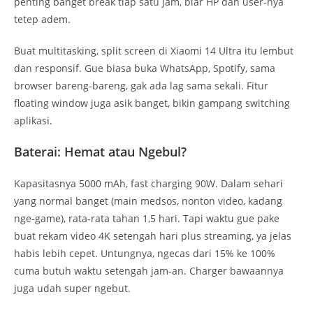
penting banget break tiap satu jam, biar HP dan user-nya
tetep adem.
Buat multitasking, split screen di Xiaomi 14 Ultra itu lembut
dan responsif. Gue biasa buka WhatsApp, Spotify, sama
browser bareng-bareng, gak ada lag sama sekali. Fitur
floating window juga asik banget, bikin gampang switching
aplikasi.
Baterai: Hemat atau Ngebul?
Kapasitasnya 5000 mAh, fast charging 90W. Dalam sehari
yang normal banget (main medsos, nonton video, kadang
nge-game), rata-rata tahan 1,5 hari. Tapi waktu gue pake
buat rekam video 4K setengah hari plus streaming, ya jelas
habis lebih cepet. Untungnya, ngecas dari 15% ke 100%
cuma butuh waktu setengah jam-an. Charger bawaannya
juga udah super ngebut.